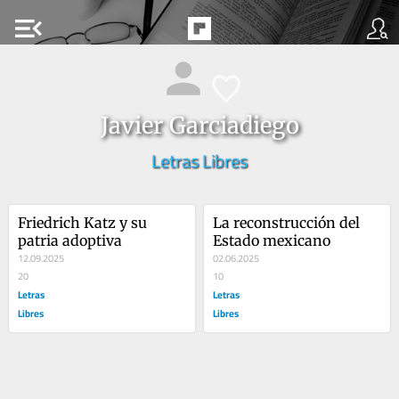
menu_open
Javier Garciadiego
Letras Libres
Friedrich Katz y su 
La reconstrucción del 
patria adoptiva
Estado mexicano
12.09.2025
02.06.2025
20
10
Letras
Letras
Libres
Libres