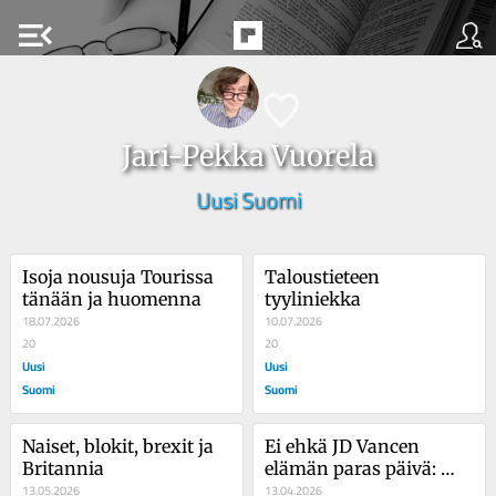
menu_open
Jari-Pekka Vuorela
Uusi Suomi
Isoja nousuja Tourissa 
Taloustieteen 
tänään ja huomenna
tyyliniekka
18.07.2026
10.07.2026
20
20
Uusi
Uusi
Suomi
Suomi
Naiset, blokit, brexit ja 
Ei ehkä JD Vancen 
Britannia
elämän paras päivä: 
13.05.2026
Tiszalle kaksi 
13.04.2026