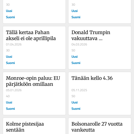
30
kolmasosaa paikoista 
30
Uusi
Unkarissa
Uusi
Suomi
Suomi
Tällä kertaa Pahan 
Donald Trumpin 
akseli ei ole aprillipila
vakuuttava 
01.04.2026
suunnitelma
04.03.2026
30
50
Uusi
Uusi
Suomi
Suomi
Monroe-opin paluu: EU 
Tänään kello 4.36
pärjätköön omillaan
05.01.2026
05.11.2025
40
50
Uusi
Uusi
Suomi
Suomi
Kolme pistesijaa 
Bolsonarolle 27 vuotta 
sentään
vankeutta