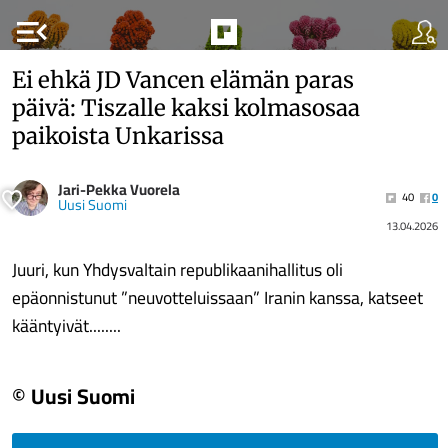
menu_open
Ei ehkä JD Vancen elämän paras
päivä: Tiszalle kaksi kolmasosaa
paikoista Unkarissa
Jari-Pekka Vuorela
40
0
Uusi Suomi
13.04.2026
Juuri, kun Yhdysvaltain republikaanihallitus oli
epäonnistunut ”neuvotteluissaan” Iranin kanssa, katseet
kääntyivät........
© Uusi Suomi