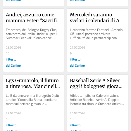
Andrei, azzurro come 
Mercoledì saranno 
mamma Ester: "Sacrifici 
svelati i calendari di A2: 
e cuore: orgogliosa di 
il 7 agosto via con i test, 
Francesco, del Bologna Rugby Club, 
Il capitano Matteo Fantinelli Articolo: 
lui"
poi dal 10 parte la 
convocato dall’Italia Under 18 per il 
Già lunedì potrebbe arrivare 
Summer Festival: "Sono carico" 
l’ufficialità della partnership con 
preparazione. Fortitudo, 
Articolo: Dare il meglio, fare di...
Macron: mercoledì poi la Lega darà...
la stagione è alle porte. 
28.07.2026
27.07.2026
Fantinelli e Mazzola già 
10
9
al lavoro
il Resto
il Resto
del Carlino
del Carlino
Lgs Granarolo, il futuro 
Baseball Serie A Silver, 
a tinte rosa. Mancinelli: 
oggi i bolognesi giocano 
"Vogliamo crescere"
sul diamante di Cagliari: 
La B da onorare, ma il progetto è più 
Athletic, il pitcher Calero in azione 
un’occasione per restare 
ampio: "Come alla Barca, puntiamo 
Articolo: Baseball serie A. Doppio 
tanto sul settore giovanile 
incrocio tra titani e Grosseto Articolo: 
in scia delle prime della 
femminile" Articolo: Basket Settore...
Sognare sul ghiaccio. Fumagalli,...
classe. Gli Athletics 
27.07.2026
26.07.2026
cercano il doppio tesoro 
10
10
sull’isola
il Resto
il Resto