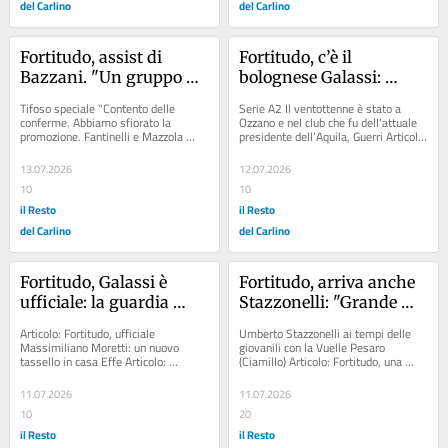
del Carlino
del Carlino
Fortitudo, assist di 
Fortitudo, c’è il 
Bazzani. "Un gruppo 
bolognese Galassi: 
interessante. Cavina è il 
"Pronto a mettermi 
Tifoso speciale "Contento delle 
Serie A2 Il ventottenne è stato a 
coach ideale perché 
subito in gioco"
conferme. Abbiamo sfiorato la 
Ozzano e nel club che fu dell’attuale 
promozione. Fantinelli e Mazzola 
presidente dell’Aquila, Guerri Articolo: 
conosce la piazza»
possono dare tanto in materia di 
"Unipol, non possiamo...
esperienza e...
13.07.2026
12.07.2026
10
10
il Resto
il Resto
del Carlino
del Carlino
Fortitudo, Galassi è 
Fortitudo, arriva anche 
ufficiale: la guardia 
Stazzonelli: "Grande 
bolognese allunga il 
occasione per crescere"
Articolo: Fortitudo, ufficiale 
Umberto Stazzonelli ai tempi delle 
roster biancoblù
Massimiliano Moretti: un nuovo 
giovanili con la Vuelle Pesaro 
tassello in casa Effe Articolo: 
(Ciamillo) Articolo: Fortitudo, una 
Fortitudo, ufficiale anche Radonjic. 
società più snella. E un esterno 
“Un’ala moderna...
versione...
11.07.2026
11.07.2026
10
20
il Resto
il Resto