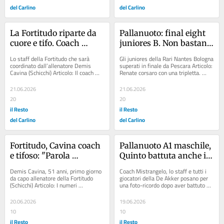
del Carlino
del Carlino
La Fortitudo riparte da 
Pallanuoto: final eight 
cuore e tifo. Coach 
juniores B. Non bastano 
Cavina al centro del 
Stagni e Masetti. Una 
Lo staff della Fortitudo che sarà 
Gli juniores della Rari Nantes Bologna 
progetto
volata fatale: la Rari si 
coordinato dall’allenatore Demis 
superati in finale da Pescara Articolo: 
Cavina (Schicchi) Articolo: Il coach 
Renate corsaro con una tripletta. 
arrende
ringrazia anche il presidente: "Ci fa...
Vittoria d’autorità sulla Dolomiti...
21.06.2026
21.06.2026
20
20
il Resto
il Resto
del Carlino
del Carlino
Fortitudo, Cavina coach 
Pallanuoto A1 maschile, 
e tifoso: "Parola 
Quinto battuta anche in 
d’ordine: condivisione"
gara 2 e playoff in 
Demis Cavina, 51 anni, primo giorno 
Coach Mistrangelo, lo staff e tutti i 
archivio. La De Akker 
da capo allenatore della Fortitudo 
giocatori della De Akker posano per 
(Schicchi) Articolo: I numeri 
una foto-ricordo dopo aver battuto 
chiude sesta una 
dell’Aquila. Sorokas, Sarto, Della 
Quinto e chiuso al sesto posto il...
stagione da celebrare. 
Rosa e...
20.06.2026
19.06.2026
Mistrangelo: "Speriamo 
10
10
arrivi qualche sponsor»
il Resto
il Resto