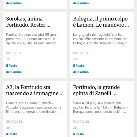
del Carlino
del Carlino
Sorokas, anima 
Bologna, il primo colpo 
Fortitudo. Roster 
è Lamon. Le manovre 
plasmato su di lui
dopo la promozione
Paulius Sorokas compirà 35 anni il 
La ’grigliata del rugbista’ che ha 
prossimo 25 agosto Articolo: Lo 
chiuso ufficialmente la stagione del 
spirito era giusto. Provaci ancora 
Bologna Articolo: Amorosini "Voglio 
OraSì Articolo: La Fortitudo vola in...
portare Bologna in élite"...
06.07.2026
06.07.2026
20
10
il Resto
il Resto
del Carlino
del Carlino
A2, la Fortitudo sta 
Fortitudo, la grande 
nascendo a immagine 
spinta di Zanelli: 
del suo tecnico. Ottima 
"Volevo una piazza 
Coach Demis Cavina (Schicchi) 
Serie A2 Il play si alternerà con 
la risposta degli 
importante"
Articolo: Successo importante per la 
capitan Fantinelli. "Tutti in Italia e in 
Effe lanciata verso la semifinale. 
Europa conoscono questo club" . 
abbonati. Determinata, 
Però il coach ’chiude’ gli spogliatoi....
Articolo: Vigevano,...
grintosa e duttile. La 
05.07.2026
04.07.2026
Effe di Cavina prende 
20
20
forma
il Resto
il Resto