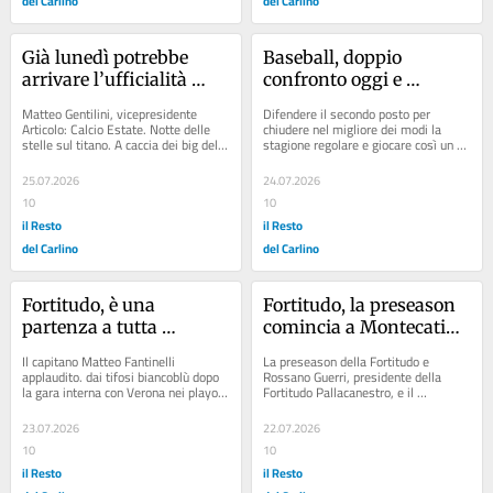
del Carlino
del Carlino
Già lunedì potrebbe 
Baseball, doppio 
arrivare l’ufficialità 
confronto oggi e 
della partnership con 
domani con Nettuno. 
Matteo Gentilini, vicepresidente 
Difendere il secondo posto per 
Macron: mercoledì poi 
L’Unipol ha una 
Articolo: Calcio Estate. Notte delle 
chiudere nel migliore dei modi la 
stelle sul titano. A caccia dei big della 
stagione regolare e giocare così un 
la Lega darà forma alla 
missione precisa: Betto 
stagione Articolo: Illustrata...
quarto di... Articolo: Unipol, 
stagione regolare. 
vuole arrivare secondo
obiettivo...
25.07.2026
24.07.2026
Sponsor e calendario: 
10
10
settimana calda per la 
il Resto
il Resto
Effe
del Carlino
del Carlino
Fortitudo, è una 
Fortitudo, la preseason 
partenza a tutta 
comincia a Montecatini: 
velocità. Cavina: 
il 19 agosto la prima 
Il capitano Matteo Fantinelli 
La preseason della Fortitudo e 
"Vogliamo alzare subito 
uscita della Effe
applaudito. dai tifosi biancoblù dopo 
Rossano Guerri, presidente della 
la gara interna con Verona nei playoff 
Fortitudo Pallacanestro, e il 
il livello"
(Schicchi) Articolo: Fortitudo, dai 
vicepresidente Matteo Gentilini 
saluti...
Articolo: Frazier dice...
23.07.2026
22.07.2026
10
10
il Resto
il Resto