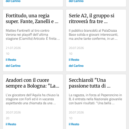
del Carlino
del Carlino
Fortitudo, una regia 
Serie A2, il gruppo si 
super. Fante, Zanelli e 
ritroverà fra tre 
D’Arcangeli
settimane per iniziare a 
Matteo Fantinelli al tiro contro 
Il pubblico biancoblù al PalaDozza 
fare sul serio con la 
Verona nei playoff dell’ultima 
Base solida e giovani interessanti, 
stagione (Ciamillo) Articolo: È finita 
ma anche tante conferme, in un 
preparazione agli ordini 
Fortitudo, l’orgoglio non basta 
roster rivoluzionato solo in parte 
di coach Cavina. La Effe 
Articolo:...
dalla...
21.07.2026
20.07.2026
può continuare a 
10
10
sognare in grande
il Resto
il Resto
del Carlino
del Carlino
Aradori con il cuore 
Secchiaroli "Una 
sempre a Bologna: "La 
passione tutta di 
Fortitudo ha fatto bene e 
famiglia"
L’ex giocatore dell’Aquila ha chiuso la 
La ragazza, in forza al Peperoncino in 
merita tanto"
stagione con Forlì ed è in vacanza 
B, è entrata nella Nazionale giovanile 
aspettando una chiamata da una 
con buoni risultati: "Una bella 
squadra: "Voglio giocare"...
esperienza da proseguire"...
20.07.2026
20.07.2026
20
10
il Resto
il Resto