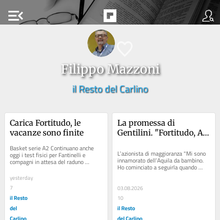
menu_open
Filippo Mazzoni
il Resto del Carlino
Carica Fortitudo, le 
La promessa di 
vacanze sono finite
Gentilini. "Fortitudo, A 
in due anni. Ma 
Basket serie A2 Continuano anche 
vorremmo provare a 
L’azionista di maggioranza "Mi sono 
oggi i test fisici per Fantinelli e 
innamorato dell’Aquila da bambino. 
compagni in attesa del raduno 
salire subito tra i big»
Ho cominciato a seguirla quando 
ufficiale di lunedì Articolo: 
c’era con il numero 11 Bucci....
Coldiretti/Ixè, 7...
yesterday
7
03.08.2026
il Resto
10
del
il Resto
Carlino
del Carlino