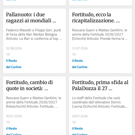
Pallanuoto: i due 
Fortitudo, ecco la 
ragazzi ai mondiali 
ricapitalizzazione. 
under 16 di Zagabria. 
Maggioranza assoluta 
Federico Masetti e Filippo Gori, punti 
Rossano Guerri e Matteo Gentilini, le 
Rari Nantes azzurra con 
per Gentilini
di forza della Rari Nantes Bologna 
anime della Fortitudo 2026/2027 
Articolo: La Rari si conferma al top. 
(Schicchi) Articolo: Prende forma la 
Masetti e Gori
Tanti i convocati in azzurro Articolo:...
Fortitudo di Cavina. Sorokas-
Guariglia,...
02.08.2026
31.07.2026
10
10
il Resto
il Resto
del Carlino
del Carlino
Fortitudo, cambio di 
Fortitudo, prima sfida al 
quote in società: 
PalaDozza il 27 
maggioranza assoluta 
settembre: ecco il 
Rossano Guerri e Matteo Gentilini, le 
Lo staff della Fortitudo che sarà 
per Gentilini
calendario di tutti i 
anime della Fortitudo 2026/2027 
coordinato dall’allenatore Demis 
(fotoschicchi) Articolo: Fortitudo, 
Cavina (Schicchi) Articolo: Fortitudo, 
match
prima sfida al PalaDozza il 27 
la preseason comincia a Montecatini: 
settembre:...
il...
30.07.2026
29.07.2026
10
10
il Resto
il Resto
del Carlino
del Carlino