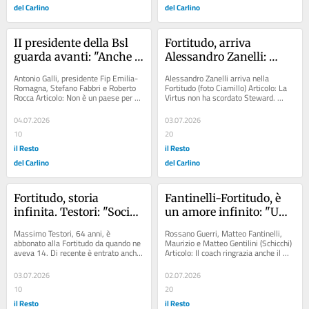
del Carlino
del Carlino
II presidente della Bsl 
Fortitudo, arriva 
guarda avanti: "Anche il 
Alessandro Zanelli: 
settore femminile sarà 
“Voglio rimettermi in 
Antonio Galli, presidente Fip Emilia-
Alessandro Zanelli arriva nella 
affidato al supervisore 
gioco in una piazza 
Romagna, Stefano Fabbri e Roberto 
Fortitudo (foto Ciamillo) Articolo: La 
Rocca Articolo: Non è un paese per 
Virtus non ha scordato Steward. 
Rocca». San Lazzaro, il 
importante”
vecchi. Viareggio ora lancia i baby...
Eurolega, i fondi bussano alla porta 
paradiso dei giovani. 
Articolo:...
04.07.2026
03.07.2026
Fabbri: "Sono la nostra 
10
20
forza»
il Resto
il Resto
del Carlino
del Carlino
Fortitudo, storia 
Fantinelli-Fortitudo, è 
infinita. Testori: "Socio 
un amore infinito: "Un 
e abbonato"
orgoglio rappresentare 
Massimo Testori, 64 anni, è 
Rossano Guerri, Matteo Fantinelli, 
club e tifosi"
abbonato alla Fortitudo da quando ne 
Maurizio e Matteo Gentilini (Schicchi) 
aveva 14. Di recente è entrato anche 
Articolo: Il coach ringrazia anche il 
a far parte del Consorzio della 
presidente: "Ci fa sentire...
Fortitudo come...
03.07.2026
02.07.2026
10
20
il Resto
il Resto