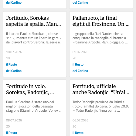
del Carlino
del Carlino
Fortitudo, Sorokas 
Pallanuoto, la final 
aspetta la spalla. Manca 
eight di Frosinone. Un 
anche una guardia-play
bronzo per entrare nella 
Il lituano Paulius Sorokas. , classe 
Il gruppo della Rari Nantes che ha 
storia. Festa per gli 
1992, mentre tira un libero in gara 2 
conquistato la medaglia di bronzo a 
dei playoff contro Verona: la serie è 
Frosinone Articolo: Rari, pioggia di 
allievi della Rari Nantes
andata poi agli scaligeri (Schicchi)...
medaglie. Donati brilla nei 200 
dorso...
10.07.2026
09.07.2026
10
20
il Resto
il Resto
del Carlino
del Carlino
Fortitudo in volo. 
Fortitudo, ufficiale 
Sorokas, Radonjic, 
anche Radonjic. “Un’ala 
Anumba e Sarto: Cavina 
moderna che ci 
Paulius Sorokas è stato uno dei 
Todor Radonjic proviene da Brindisi 
mette le ali
permette di cambiare 
migliori giocatori della passata 
(foto Ciamillo) Bologna, 6 luglio 2026 
stagione (Ciamillo) Articolo: Volley 
– Todor Radonjic firma per la 
facilmente strategia”
serie B. Cavallino ancora ko. Un 
Fortitudo. Terzo colpo di mercato in...
punto al tie...
08.07.2026
06.07.2026
20
20
il Resto
il Resto