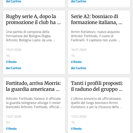
del Carlino
del Carlino
Rugby serie A, dopo la 
Serie A2: bosniaco di 
promozione il club ha 
formazione italiana, 
tanta voglia di stupire 
nell’ultima stagione a 
Una partita di campiona della 
Armin Korlatovic, nuovo acquisto 
ancora e fare bene. Il 
Piacenza. Soddisfatto 
formazione del Bologna Rugby 
Articolo: Fortitudo, il cuore di 
Articolo: Bologna-Lazio: da una 
Fantinelli. Il capitano non vuole 
Bologna è in attesa del 
Cavina: "Ha maturato 
romana all'altra per inseguire 
mancare Articolo: Ballandi con le 
calendario. L’obiettivo è 
esperienze importanti». 
l'Europa,...
stelle...
19.07.2026
16.07.2026
rinforzare la mischia
Korlatovic: "Fortitudo, 
10
10
un sogno che si avvera»
il Resto
il Resto
del Carlino
del Carlino
Fortitudo, arriva Morris: 
Tanti i profili proposti: 
la guardia americana 
il raduno del gruppo 
completa l’organico di 
previsto per il 10 agosto. 
Articolo: Fortitudo, Galassi è ufficiale: 
L’ultimo annuncio da ufficializzare, 
coach Cavina
Guerri vuole accelerare 
la guardia bolognese allunga il roster 
quello del lungo bosniaco Armin 
biancoblù Articolo: Fortitudo, ufficiale 
Korlatovic e poi la chiusura della 
per l’ultimo straniero
Massimiliano Moretti: un...
campagna rafforzamenti con 
l’ingaggio...
13.07.2026
13.07.2026
20
10
il Resto
il Resto