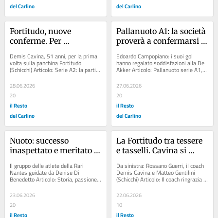
del Carlino
del Carlino
Fortitudo, nuove 
Pallanuoto A1: la società 
conferme. Per 
proverà a confermarsi 
conquistare altri tifosi
in Conference Cup 
Demis Cavina, 51 anni, per la prima 
Edoardo Campopiano: i suoi gol 
cercando di crescere. De 
volta sulla panchina Fortitudo 
hanno regalato soddisfazioni alla De 
(Schicchi) Articolo: Serie A2: la partita 
Akker Articolo: Pallanuoto serie A1, 
Akker, l’obiettivo non 
con Cento è stata posticipata all’11...
la nuova squadra sta prendendo 
cambia. E Campopiano 
forma. La De...
28.06.2026
27.06.2026
resta uno dei leader
20
20
il Resto
il Resto
del Carlino
del Carlino
Nuoto: successo 
La Fortitudo tra tessere 
inaspettato e meritato 
e tasselli. Cavina si 
nell’aquafitness. Rari 
concentra sulla guardia
Il gruppo delle atlete della Rari 
Da sinistra: Rossano Guerri, il coach 
Nantes, altro oro 
Nantes guidate da Denise Di 
Demis Cavina e Matteo Gentilini 
Benedetto Articolo: Storia, passione e 
(Schicchi) Articolo: Il coach ringrazia 
tricolore per celebrare i 
l’ultima impresa. Ottanta voglia di 
anche il presidente: "Ci fa sentire...
primi 80 anni
festa....
23.06.2026
22.06.2026
20
10
il Resto
il Resto