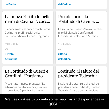
del Carlino
del Carlino
La nuova Fortitudo nelle 
Prende forma la 
mani di Cavina. A caccia 
Fortitudo di Cavina. 
di sogni con la squadra 
Sorokas-Guariglia, ecco 
Il «benvenuto» al nuovo coach Demis 
La grinta del lituano Paulius Sorokas, 
del cuore
le Due Torri
Cavina nei profili social della 
uno dei biancoblù confermati 
Fortitudo Articolo: Il coach ringrazia 
(Schicchi) Articolo: Forte Aurelia 
anche il presidente: "Ci fa sentire...
riapre dopo 10 anni: un nuovo tesoro 
storico...
19.06.2026
18.06.2026
20
20
il Resto
il Resto
del Carlino
del Carlino
La Fortitudo di Guerri e 
Fortitudo, il saluto del 
Gentilini. "Portiamo 
presidente Tedeschi: 
stabilità e ambizione. 
“Lascio senza rimpianti, 
Presentato il nuovo progetto: "La 
Il saluto alla stampa e ai tifosi del 
Due anni per tornare in 
grazie Effe per l’onore di 
situazione debitoria è di 2,7 milioni, 
presidente della Fortitudo, Stefano 
la soluzione è più ricavi e meno 
Tedeschi: "Lascio senza rimpianti, 
serie A»
averti servita”
costi". Il patron di Flats...
anni bellissimi" Articolo:...
We use cookies to provide some features and experiences in
17.06.2026
15.06.2026
QOSHE
20
20
il Resto
il Resto