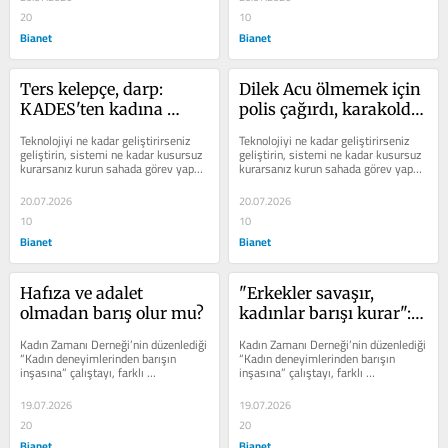
20
10
Bianet
Bianet
Ters kelepçe, darp: 
Dilek Acu ölmemek için 
KADES'ten kadına 
polis çağırdı, karakolda 
şiddet çıktı
darp edildi
Teknolojiyi ne kadar geliştirirseniz 
Teknolojiyi ne kadar geliştirirseniz 
geliştirin, sistemi ne kadar kusursuz 
geliştirin, sistemi ne kadar kusursuz 
kurarsanız kurun sahada görev yapan 
kurarsanız kurun sahada görev yapan 
personele toplumsal cinsiyet...
personele toplumsal cinsiyet...
20.07.2026
20.07.2026
10
10
Bianet
Bianet
Hafıza ve adalet 
"Erkekler savaşır, 
olmadan barış olur mu?
kadınlar barışı kurar": 
Kadın Zamanı 
Kadın Zamanı Derneği’nin düzenlediği 
Kadın Zamanı Derneği’nin düzenlediği 
Derneği’nden Barış 
“Kadın deneyimlerinden barışın 
“Kadın deneyimlerinden barışın 
inşasına” çalıştayı, farklı 
inşasına” çalıştayı, farklı 
Çalıştayı
coğrafyalardan ve...
coğrafyalardan ve...
19.07.2026
19.07.2026
20
20
Bianet
Bianet