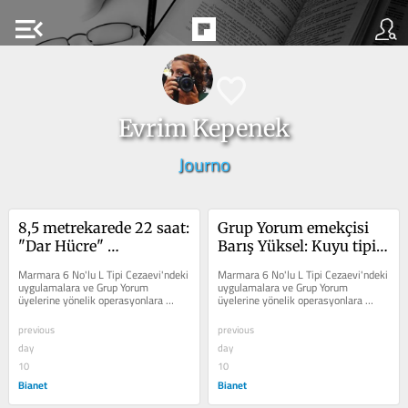
menu_open
Evrim Kepenek
Journo
8,5 metrekarede 22 saat: 
Grup Yorum emekçisi 
"Dar Hücre" 
Barış Yüksel: Kuyu tipi 
uygulamasına karşı 
hapishanelere karşı 
Marmara 6 No'lu L Tipi Cezaevi'ndeki 
Marmara 6 No'lu L Tipi Cezaevi'ndeki 
açlık grevi 90. gününde
mücadele sürüyor
uygulamalara ve Grup Yorum 
uygulamalara ve Grup Yorum 
üyelerine yönelik operasyonlara 
üyelerine yönelik operasyonlara 
dikkat çekerek basın emekçilerine 
dikkat çekerek basın emekçilerine 
"ses olun" diye...
"ses olun" diye...
previous
previous
day
day
10
10
Bianet
Bianet