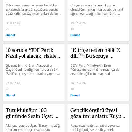
azından cenazemizi 
Odysseus eşine ve henüz bebekken 
Olayın sıradan bir arazi kavgası 
bulun
arkasında bıraktığı çocuğuna verdiği 
olmadığını, arkasında büyük bir rant 
sözü kalbinde taşırken, onları da bu 
ağının yer aldığını belirten Diril, 
yolculuğun bir parçası yapıyor.
AYM’ye taşınan...
01.08.2026
29.07.2026
20
10
Bianet
Bianet
10 soruda YENİ Parti: 
"Kürtçe neden hâlâ 'X 
Nasıl yol alacak, riskleri 
dili'?": Bu soruya 
neler?
Meclis'ten iade
Siyaset bilimci Eren Aksoyoğlu, 
DEM Parti Milletvekili Eren 
Özgür Özel liderliğinde kurulan YENİ 
"Kürtçenin resmi dil olması ya da 
Parti’nin çıkış süreci, kadro yapısı, 
anadilde eğitimin anayasal 
ideolojik çeperi, kriz...
güvenceye alınması yönünde bir 
tartışma...
24.07.2026
24.07.2026
20
10
Bianet
Bianet
Tutukluluğun 100. 
Gençlik örgütü üyesi 
gününde Sezin Uçar: 
gözaltını anlattı: Kuyu 
Makbul kadın gibi 
tipi cezaevindeki 
Mahpus avukat Uçar, "Sarayın çizdiği 
Nezarette kaldıkları süre boyunca 
makbul tutsak 
arkadaşımız için 
sınırları ve itirafçılık saldırısını 
tarihi geçmiş ve eksik yemek 