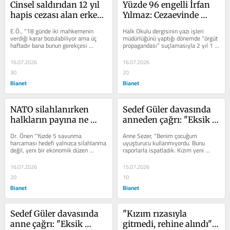
Cinsel saldırıdan 12 yıl 
Yüzde 96 engelli İrfan 
hapis cezası alan erkek 
Yılmaz: Cezaevinde 
tahliye edildi
çürüyerek ölmek 
E.Ö., “18 günde iki mahkemenin 
Halk Okulu dergisinin yazı işleri 
istemiyorum
verdiği karar bozulabiliyor ama üç 
müdürlüğünü yaptığı dönemde “örgüt 
haftadır bana bunun gerekçesi 
propagandası” suçlamasıyla 2 yıl 1 
sunulmuyor. Tebliğnameye dair bir 
ay hapis cezası alan...
evrak...
16.07.2026
16.07.2026
30
20
Bianet
Bianet
NATO silahlanırken 
Sedef Güler davasında 
halkların payına ne 
anneden çağrı: "Eksik 
düşecek?
kalan soruşturmalar 
Dr. Önen “Yüzde 5 savunma 
Anne Sezer, "Benim çocuğum 
tamamlansın"
harcaması hedefi yalnızca silahlanma 
uyuşturucu kullanmıyordu. Bunu 
değil, yeni bir ekonomik düzen 
raporlarla ispatladık. Kızım yeni 
anlamına geliyor” diyor.
ameliyat olmuştu. Uyuşturucudan 
ölmedi benim...
16.07.2026
15.07.2026
20
10
Bianet
Bianet
Sedef Güler davasında 
"Kızım rızasıyla 
anne çağrı: "Eksik 
gitmedi, rehine alındı": 