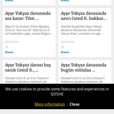
Bianet
Bianet
Ayşe Tokyaz davasında 
Ayşe Tokyaz davasında 
ara karar: Tüm 
savcı Cemil K. hakkında 
sanıkların tutukluluk 
ağırlaştırılmış müebbet 
Oğuz K.’nin avukatı Orhan Ağcabay, 
İstanbul’da görülen Ayşe Tokyaz 
hali devam edecek
istedi
Esra’ya “Kes sus be” dedi ayrıca el 
davasının duruşması öncesinde 
kol hareketleri yaptı, avukat Begüm 
Tokyaz Ailesi, sanıkların en ağır 
Osma bunları hatırlattı,...
şekilde cezalandırılmasını...
02.07.2026
02.07.2026
30
20
Bianet
Bianet
Ayşe Tokyaz davası baş 
Ayşe Tokyaz davasında 
sanık Cemil K., 
bugün mütalaa 
tanıklara hakaret etti
açıklanacak
Davada Cemil K.'ye Esra Tokyaz’ın 
Davada Cemil K.'ye Esra Tokyaz’ın 
ifadelerini gönderen polislerin de 
ifadelerini gönderen polislerin de 
dosya kapsamına alınmasıyla 9’u 
dosya kapsamına alınmasıyla 9’u 
We use cookies to provide some features and experiences in
tutuklu 11 erkek bu dosyada 
tutuklu 11 erkek bu dosyada 
yargılanıyor.
yargılanıyor.
QOSHE
02.07.2026
02.07.2026
30
20
More information
.
Close
Bianet
Bianet