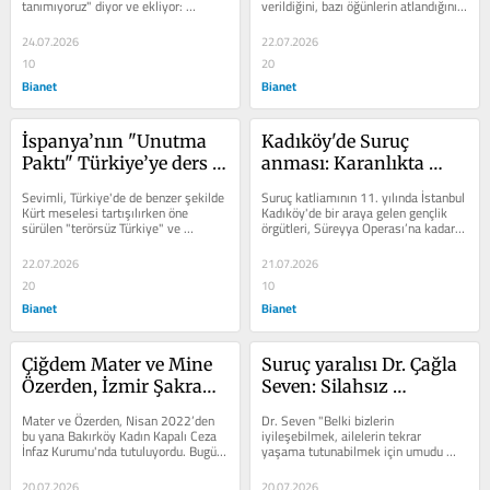
tanımıyoruz" diyor ve ekliyor: 
verildiğini, bazı öğünlerin atlandığını 
yaratmak istiyorlar
endişeliyiz
"Okuyan, düşünen,...
söyleyen Şevval, 9 kişilik...
24.07.2026
22.07.2026
10
20
Bianet
Bianet
İspanya’nın "Unutma 
Kadıköy'de Suruç 
Paktı" Türkiye’ye ders 
anması: Karanlıkta 
olur mu?
bırakılmak istenmesine 
Sevimli, Türkiye'de de benzer şekilde 
Suruç katliamının 11. yılında İstanbul 
karşı adalet 
Kürt meselesi tartışılırken öne 
Kadıköy'de bir araya gelen gençlik 
sürülen "terörsüz Türkiye" ve 
örgütleri, Süreyya Operası’na kadar 
mücadelesini 
"kalkınma" odaklı yaklaşımın,...
yürüdü. “Suruç’ta...
büyüteceğiz
22.07.2026
21.07.2026
20
10
Bianet
Bianet
Çiğdem Mater ve Mine 
Suruç yaralısı Dr. Çağla 
Özerden, İzmir Şakran 
Seven: Silahsız 
Cezaevi’ne girişleri 
insanlarla canlı 
Mater ve Özerden, Nisan 2022’den 
Dr. Seven "Belki bizlerin 
yapıldı
bombaya yarı yarıya 
bu yana Bakırköy Kadın Kapalı Ceza 
iyileşebilmek, ailelerin tekrar 
İnfaz Kurumu'nda tutuluyordu. Bugün 
yaşama tutunabilmek için umudu 
kusur biçtiler
İzmir Kadın Kapalı Ceza İnfaz...
olurdu. Bu ülkede bu bile çok görüldü 
bize. Önceden...
20.07.2026
20.07.2026