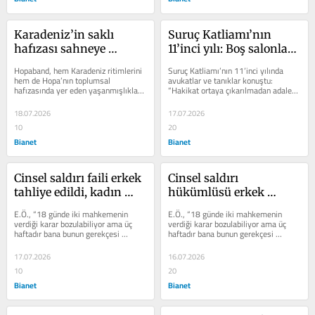
Karadeniz’in saklı 
Suruç Katliamı’nın 
hafızası sahneye 
11’inci yılı: Boş salonlara 
taşındı: Karşınızda 
değil, gerçek 
Hopaband, hem Karadeniz ritimlerini 
Suruç Katliamı’nın 11’inci yılında 
Hopaband!
sorumlulara konuşmak 
hem de Hopa’nın toplumsal 
avukatlar ve tanıklar konuştu: 
hafızasında yer eden yaşanmışlıkları, 
“Hakikat ortaya çıkarılmadan adalet 
istiyoruz
unutulmaz sanatçıları ve kadim...
mümkün değil”
18.07.2026
17.07.2026
10
20
Bianet
Bianet
Cinsel saldırı faili erkek 
Cinsel saldırı 
tahliye edildi, kadın 
hükümlüsü erkek 
kararı sosyal medyadan 
tahliye edildi, kadın 
E.Ö., “18 günde iki mahkemenin 
E.Ö., “18 günde iki mahkemenin 
öğrendi
kararı sosyal medyadan 
verdiği karar bozulabiliyor ama üç 
verdiği karar bozulabiliyor ama üç 
haftadır bana bunun gerekçesi 
haftadır bana bunun gerekçesi 
öğrendi
sunulmuyor. Tebliğnameye dair bir 
sunulmuyor. Tebliğnameye dair bir 
evrak...
evrak...
17.07.2026
16.07.2026
10
20
Bianet
Bianet