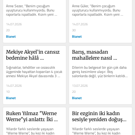
kalan soruşturmalar 
Sedef Güler'in annesi 
Anne Sezer, "Benim çocuğum 
Anne Güler, "Benim çocuğum 
tamamlansın"
adalet istiyor
uyuşturucu kullanmıyordu. Bunu 
uyuşturucu kullanmıyordu. Bunu 
raporlarla ispatladık. Kızım yeni 
raporlarla ispatladık. Kızım yeni 
ameliyat olmuştu. Uyuşturucudan 
ameliyat olmuştu. Uyuşturucudan 
ölmedi benim...
ölmedi benim...
14.07.2026
14.07.2026
20
30
Bianet
Bianet
Mekiye Akyel’in cansız 
Barış, masadan 
bedenine hâlâ 
mahallelere nasıl 
ulaşılamadı: "Kemikleri 
gelecek? Kardeş 
Sığınaklar, tehditler ve cezasızlık 
Dilerim bu belgesel bir gün çok daha 
bile olsa bize verin"
Türküler’in 30 yılı
üçgeninde hayattan koparılan 4 çocuk 
geniş kesimlere ulaşır. Boş 
annesi Mekiye Akyel davasında 3 
salonlarda değil, yüz binlerin katıldığı 
şüpheli tutuklandı ancak ne...
buluşmalarda gösterilir. Uzun...
14.07.2026
13.07.2026
10
20
Bianet
Bianet
Ruken Yılmaz "Werne 
Bir ezginin iki kadın 
Werne"yi anlattı: İki 
sesiyle yeniden doğuşu: 
kadın yan yana durduk
“Werne Werne”
Yıllardır farklı seslerde yaşayan 
Yıllardır farklı seslerde yaşayan 
“Werne Werne”, bu kez iki kadın 
“Werne Werne”, bu kez iki kadın 