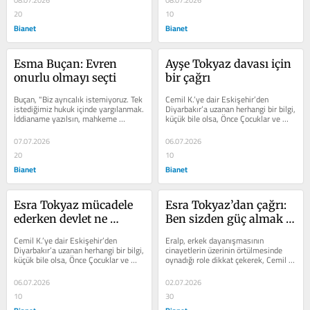
20
10
Bianet
Bianet
Esma Buçan: Evren 
Ayşe Tokyaz davası için 
onurlu olmayı seçti
bir çağrı
Buçan, "Biz ayrıcalık istemiyoruz. Tek 
Cemil K.’ye dair Eskişehir’den 
istediğimiz hukuk içinde yargılanmak. 
Diyarbakır’a uzanan herhangi bir bilgi, 
İddianame yazılsın, mahkeme 
küçük bile olsa, Önce Çocuklar ve 
kurulsun ve herkes hukukun önünde...
Kadınlar Derneği’ne,...
07.07.2026
06.07.2026
20
10
Bianet
Bianet
Esra Tokyaz mücadele 
Esra Tokyaz’dan çağrı: 
ederken devlet ne 
Ben sizden güç almak 
yapıyordu ?
istiyorum
Cemil K.’ye dair Eskişehir’den 
Eralp, erkek dayanışmasının 
Diyarbakır’a uzanan herhangi bir bilgi, 
cinayetlerin üzerinin örtülmesinde 
küçük bile olsa, Önce Çocuklar ve 
oynadığı role dikkat çekerek, Cemil 
Kadınlar Derneği’ne,...
K.'nin daha önce Ejegül Ovezova...
06.07.2026
02.07.2026
10
30