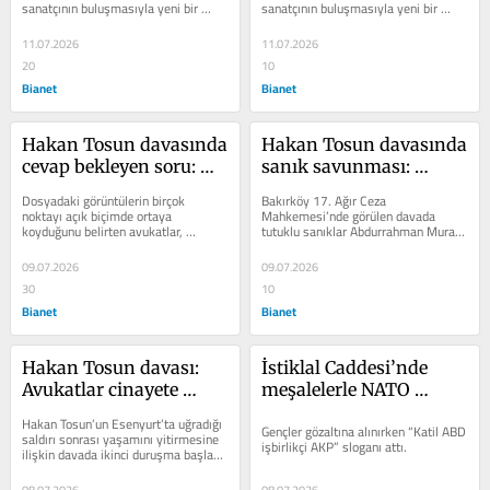
sanatçının buluşmasıyla yeni bir 
sanatçının buluşmasıyla yeni bir 
yolculuğa çıktı. Ruken Yılmaz,...
yolculuğa çıktı. Ruken Yılmaz,...
11.07.2026
11.07.2026
20
10
Bianet
Bianet
Hakan Tosun davasında 
Hakan Tosun davasında 
cevap bekleyen soru: 
sanık savunması: 
Kamera görüntülerine 
"Cezaevinde namaz 
Dosyadaki görüntülerin birçok 
Bakırköy 17. Ağır Ceza 
rağmen Yusuf Özakdağ 
kılıyorum"
noktayı açık biçimde ortaya 
Mahkemesi’nde görülen davada 
koyduğunu belirten avukatlar, 
tutuklu sanıklar Abdurrahman Murat 
neden sanık değil?
“Gözümüzün gördüğüne neden 
ve Adnan Şahin “kasten öldürme” 
inanmamız istenmiyor? diyor.
suçundan hâkim karşısına çıktı.
09.07.2026
09.07.2026
30
10
Bianet
Bianet
Hakan Tosun davası: 
İstiklal Caddesi’nde 
Avukatlar cinayete 
meşalelerle NATO 
ilişkin kamera 
protestosu: 12 kişi 
Hakan Tosun’un Esenyurt’ta uğradığı 
Gençler gözaltına alınırken “Katil ABD 
kayıtlarını izletti
gözaltında
saldırı sonrası yaşamını yitirmesine 
işbirlikçi AKP” sloganı attı.
ilişkin davada ikinci duruşma başladı. 
Duruşma öncesi...
08.07.2026
08.07.2026