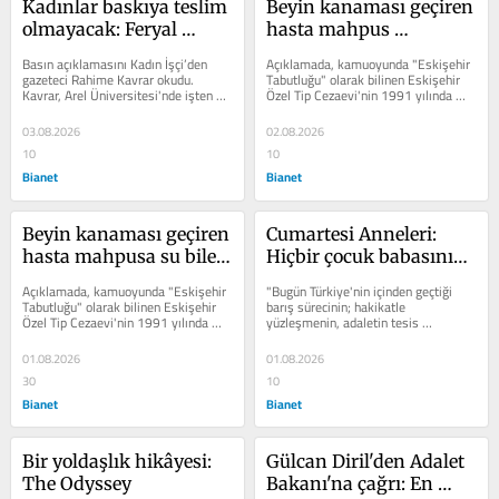
Kadınlar baskıya teslim 
Beyin kanaması geçiren 
olmayacak: Feryal 
hasta mahpus 
Saygılıgil ve Nur Tuğçe 
cezaevine götürüldü
Basın açıklamasını Kadın İşçi’den 
Açıklamada, kamuoyunda "Eskişehir 
Biga'dan sendikal 
gazeteci Rahime Kavrar okudu. 
Tabutluğu" olarak bilinen Eskişehir 
Kavrar, Arel Üniversitesi'nde işten 
Özel Tip Cezaevi'nin 1991 yılında 
mücadele çağrısı
çıkarılan dokuz akademisyenden...
hücre sistemine...
03.08.2026
02.08.2026
10
10
Bianet
Bianet
Beyin kanaması geçiren 
Cumartesi Anneleri: 
hasta mahpusa su bile 
Hiçbir çocuk babasının 
verilmedi
akıbetini bilmeden 
Açıklamada, kamuoyunda "Eskişehir 
"Bugün Türkiye'nin içinden geçtiği 
büyümemeli
Tabutluğu" olarak bilinen Eskişehir 
barış sürecinin; hakikatle 
Özel Tip Cezaevi'nin 1991 yılında 
yüzleşmenin, adaletin tesis 
hücre sistemine...
edilmesinin ve bir daha hiçbir 
insanın...
01.08.2026
01.08.2026
30
10
Bianet
Bianet
Bir yoldaşlık hikâyesi: 
Gülcan Diril'den Adalet 
The Odyssey
Bakanı'na çağrı: En 