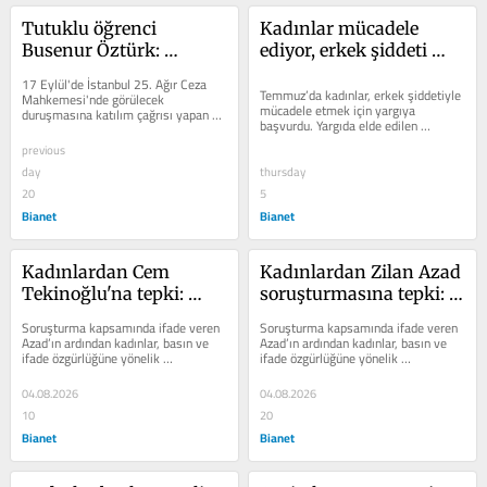
Tutuklu öğrenci 
Kadınlar mücadele 
Busenur Öztürk: 
ediyor, erkek şiddeti 
“Sesimi duyurun, 
yargılanıyor
17 Eylül'de İstanbul 25. Ağır Ceza 
duruşmama gelin”
Temmuz’da kadınlar, erkek şiddetiyle 
Mahkemesi'nde görülecek 
mücadele etmek için yargıya 
duruşmasına katılım çağrısı yapan 
başvurdu. Yargıda elde edilen 
Öztürk, "Bu satırları bir çağrı, bir...
kazanımlar, şiddet uygulayan 
previous
erkeklere...
day
thursday
20
5
Bianet
Bianet
Kadınlardan Cem 
Kadınlardan Zilan Azad 
Tekinoğlu'na tepki: 
soruşturmasına tepki: 
“İddiaları araştırmak 
“İddiaları araştırmak 
Soruşturma kapsamında ifade veren 
Soruşturma kapsamında ifade veren 
yerine gazeteciler hedef 
yerine gazeteciler hedef 
Azad’ın ardından kadınlar, basın ve 
Azad’ın ardından kadınlar, basın ve 
ifade özgürlüğüne yönelik 
ifade özgürlüğüne yönelik 
alınıyor”
alınıyor”
soruşturmayı protesto etmek 
soruşturmayı protesto etmek 
amacıyla...
amacıyla...
04.08.2026
04.08.2026
10
20
Bianet
Bianet