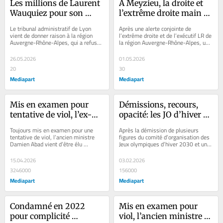
Les millions de Laurent 
À Meyzieu, la droite et 
Wauquiez pour son 
l’extrême droite main 
«mini Puy du Fou» 
dans la main contre 
Le tribunal administratif de Lyon 
Après une alerte conjointe de 
finissent au tribunal
l’hommage d’un lycée à 
vient de donner raison à la région 
l’extrême droite et de l’exécutif LR de 
Auvergne-Rhône-Alpes, qui a refusé 
la région Auvergne-Rhône-Alpes, un 
la boxeuse Imane Khelif
de payer le reste d’une subvention...
lycée de Meyzieu a repoussé...
26.05.2026
01.05.2026
20
30
Mediapart
Mediapart
Mis en examen pour 
Démissions, recours, 
tentative de viol, l’ex-
opacité: les JO d’hiver 
ministre Damien Abad 
2030 s’enlisent
Toujours mis en examen pour une 
Après la démission de plusieurs 
prend la tête d’une 
tentative de viol, l’ancien ministre 
figures du comité d’organisation des 
Damien Abad vient d’être élu 
Jeux olympiques d’hiver 2030 et un 
communauté 
président de l’intercommunalité 
recadrage de la ministre des sports, 
d’agglomération
Haut-Bugey...
le...
15.04.2026
03.02.2026
3246000
156000
Mediapart
Mediapart
Condamné en 2022 
Mis en examen pour 
pour complicité 
viol, l’ancien ministre 