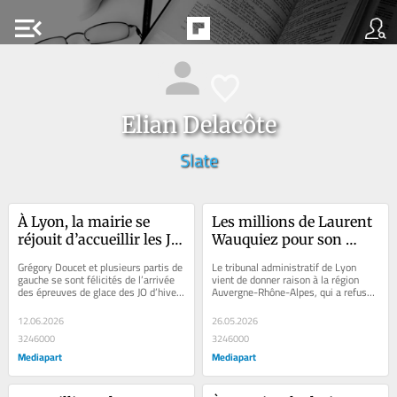
menu_open
Elian Delacôte
Slate
À Lyon, la mairie se 
Les millions de Laurent 
réjouit d’accueillir les JO 
Wauquiez pour son 
d’hiver et divise les 
«mini Puy du Fou» 
Grégory Doucet et plusieurs partis de 
Le tribunal administratif de Lyon 
écologistes
finissent au tribunal
gauche se sont félicités de l’arrivée 
vient de donner raison à la région 
des épreuves de glace des JO d’hiver 
Auvergne-Rhône-Alpes, qui a refusé 
2030 à Lyon. Si la ville...
de payer le reste d’une subvention...
12.06.2026
26.05.2026
3246000
3246000
Mediapart
Mediapart