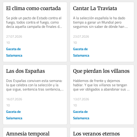
El clima como coartada
Cantar La Traviata
Se pide un pacto de Estado contra el 
A la selección española le ha dado 
fuego, todos contra el fuego, como 
tiempo a ganar un Mundial pero 
decía aquella campaña de finales de 
seguimos sin saber de dónde han 
los años 80
salido las joyas de ZP
27.07.2026
23.07.2026
10
10
Gaceta de
Gaceta de
Salamanca
Salamanca
Las dos Españas
Que pierdan los villanos
Dos Españas conviven esta semana: 
Hablemos de frente y dejemos 
la que celebra con la selección y la 
hablar. Y que los villanos se tengan 
que sigue, sentencia tras sentencia, 
que ver obligados a abandonar sus 
el deterioro de la clase política que...
intenciones
16.07.2026
13.07.2026
10
10
Gaceta de
Gaceta de
Salamanca
Salamanca
Amnesia temporal
Los veranos eternos