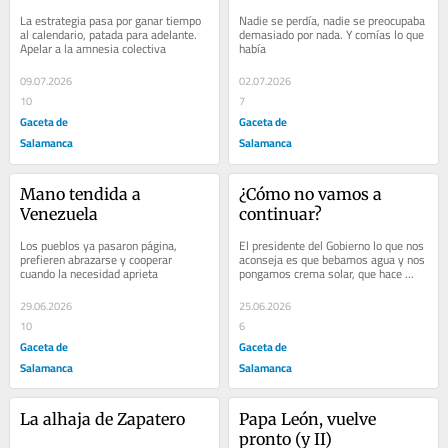
La estrategia pasa por ganar tiempo 
Nadie se perdía, nadie se preocupaba 
al calendario, patada para adelante. 
demasiado por nada. Y comías lo que 
Apelar a la amnesia colectiva
había
09.07.2026
02.07.2026
10
7
Gaceta de
Gaceta de
Salamanca
Salamanca
Mano tendida a 
¿Cómo no vamos a 
Venezuela
continuar?
Los pueblos ya pasaron página, 
El presidente del Gobierno lo que nos 
prefieren abrazarse y cooperar 
aconseja es que bebamos agua y nos 
cuando la necesidad aprieta
pongamos crema solar, que hace 
calor
29.06.2026
25.06.2026
10
6
Gaceta de
Gaceta de
Salamanca
Salamanca
La alhaja de Zapatero
Papa León, vuelve 
pronto (y II)