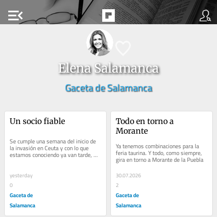
menu_open
Elena Salamanca
Gaceta de Salamanca
Un socio fiable
Todo en torno a 
Morante
Se cumple una semana del inicio de 
Ya tenemos combinaciones para la 
la invasión en Ceuta y con lo que 
feria taurina. Y todo, como siempre, 
estamos conociendo ya van tarde, 
gira en torno a Morante de la Puebla
una vez más, las dimisiones
yesterday
30.07.2026
0
2
Gaceta de
Gaceta de
Salamanca
Salamanca