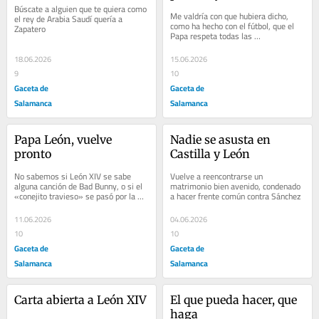
Búscate a alguien que te quiera como 
Me valdría con que hubiera dicho, 
el rey de Arabia Saudí quería a 
como ha hecho con el fútbol, que el 
Zapatero
Papa respeta todas las 
sensibilidades pero que Prevost es 
de Morante
18.06.2026
15.06.2026
9
10
Gaceta de
Gaceta de
Salamanca
Salamanca
Papa León, vuelve 
Nadie se asusta en 
pronto
Castilla y León
No sabemos si León XIV se sabe 
Vuelve a reencontrarse un 
alguna canción de Bad Bunny, o si el 
matrimonio bien avenido, condenado 
«conejito travieso» se pasó por la 
a hacer frente común contra Sánchez
misa. Pero han tenido su particular 
audiencia
11.06.2026
04.06.2026
10
10
Gaceta de
Gaceta de
Salamanca
Salamanca
Carta abierta a León XIV
El que pueda hacer, que 
haga