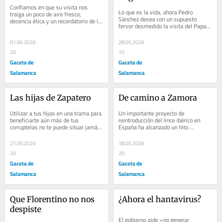
Confiamos en que su visita nos 
Lo que es la vida, ahora Pedro 
traiga un poco de aire fresco, 
Sánchez desea con un supuesto 
decencia ética y un recordatorio de lo 
fervor desmedido la visita del Papa a 
bien que hacemos las cosas cuando 
España
queremos
01.06.2026
28.05.2026
20
10
Gaceta de
Gaceta de
Salamanca
Salamanca
Las hijas de Zapatero
De camino a Zamora
Utilizar a tus hijas en una trama para 
Un importante proyecto de 
beneficiarte aún más de tus 
reintroducción del lince ibérico en 
corruptelas no te puede situar jamás 
España ha alcanzado un hito 
como referente moral de nada
histórico: cinco cachorros han nacido 
en el Cerrato...
21.05.2026
18.05.2026
20
20
Gaceta de
Gaceta de
Salamanca
Salamanca
Que Florentino no nos 
¿Ahora el hantavirus?
despiste
El gobierno pide «no generar 