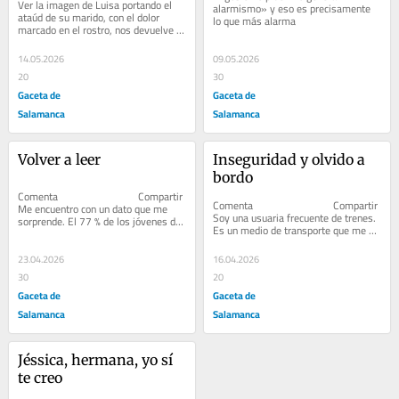
Ver la imagen de Luisa portando el 
alarmismo» y eso es precisamente 
ataúd de su marido, con el dolor 
lo que más alarma
marcado en el rostro, nos devuelve a 
la realidad de lo que no debemos 
olvidar
14.05.2026
09.05.2026
20
30
Gaceta de
Gaceta de
Salamanca
Salamanca
Volver a leer
Inseguridad y olvido a 
bordo
Comenta                              Compartir         
Comenta                              Compartir         
Me encuentro con un dato que me 
Soy una usuaria frecuente de trenes. 
sorprende. El 77 % de los jóvenes de 
Es un medio de transporte que me 
entre 14 y 24 años se...
gusta, me resulta...
23.04.2026
16.04.2026
30
20
Gaceta de
Gaceta de
Salamanca
Salamanca
Jéssica, hermana, yo sí 
te creo