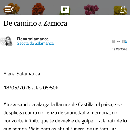
menu_open
De camino a Zamora
Elena salamanca
24
0
Gaceta de Salamanca
18.05.2026
Elena Salamanca
18/05/2026 a las 05:50h.
Atravesando la alargada llanura de Castilla, el paisaje se
despliega como un lienzo de sobriedad y memoria, un
horizonte infinito que te devuelve de golpe ... a la raíz de lo
que somos. Viajo para asistir al funeral de un familiar,