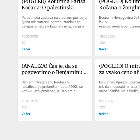
(POGLED) Kolumna Farisa 
(POGLED) Kolumn
Kočana: O palestinski 
Kočana o žonglir
zastavi, Jeruzalemu in krizi 
BiH: Nasvidenje, 
Palestinska zastava na vladnem poslopju, 
Bosna in Hercegovina že tri
legitimnosti
Schmidt
njena odstranitev, odprtje izraelskega 
živi v 
veleposlaništva v Ljubljani in ugibanja o 
vsakodnevnem političnem i
prihodnji usmeritvi...
neskončnih blokadah in  pe
Zdaj odhaja...
16.06.2026
18.05.2026
80
100
Večer
Večer
(ANALIZA) Čas je, da se 
(POGLED) O miru
pogovorimo o Benjaminu 
za vsako ceno ali
Netanjahuju
uči primer Kašmi
Benjamin Netanjahu Reuters V 
EPA V nadaljevanju preberi
nadaljevanju preberite: - Leta 1992, še 
mi, da si sposodim izraz 
kot 42-letni poslanec, je Benjamin 
vojne" Siniše Maleševiča, 
Netanjahu v knesetu govoril o iranski...
najpomembnejših...
06.07.2025
01.06.2025
100
100
Večer
Večer