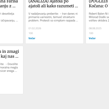
a Farisa 
(ANALIZA) Ajatola po 
(POGLED) 
anju z 
ajatoli ali kako razumeti 
Kočana: O 
gospod 
nove proteste v luči širše 
loncih in k
 desetletja 
V nadaljevanju preberite:  - Iran danes ni 
Robert Balen Ni i
geopolitike
ljudi
primarno varnostni, temveč strukturni 
Milorad Dodik sed
zčrpavanju, 
problem. Protesti so simptom razpada 
volitev oktobra 
rmanentni krizi. 
družbene pogodbe, ki...
dejstva, da se...
01.02.2026
08.08.2025
100
100
Večer
Večer
 in zmagi 
 kaj nas 
rja
te:  - Dovolite 
"moralna megla 
sicer enega 