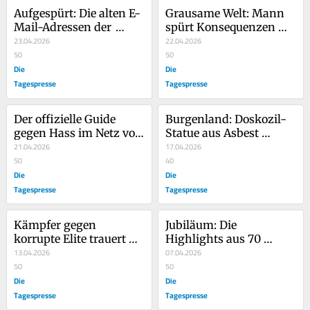
Aufgespürt: Die alten E-
Grausame Welt: Mann 
Mail-Adressen der 
spürt Konsequenzen 
Politiker
23.04.2026
seines Handelns
22.04.2026
50
50
Die
Die
Tagespresse
Tagespresse
Der offizielle Guide 
Burgenland: Doskozil-
gegen Hass im Netz von 
Statue aus Asbest 
Claudia Bauer (ehem. 
21.04.2026
feierlich enthüllt
17.04.2026
Plakolm)
50
40
Die
Die
Tagespresse
Tagespresse
Kämpfer gegen 
Jubiläum: Die 
korrupte Elite trauert 
Highlights aus 70 
wegen Abwahl von 
13.04.2026
Jahren FPÖ
07.04.2026
korrupter Elite
50
50
Die
Die
Tagespresse
Tagespresse