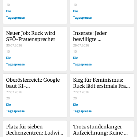
auf
10
Rechenzentrum
10
Die
Die
Tagespresse
Tagespresse
Neuer Job: Ruck wird 
Inserate: Jeder 
SPÖ-Frauensprecher
bewilligte 
30.07.2026
Teilpensionist kostete 
29.07.2026
10
bisher 2.900 Euro 
10
Die
Werbung
Die
Tagespresse
Tagespresse
Oberösterreich: Google 
Sieg für Feminismus: 
baut KI-
Ruck lädt erstmals Frau 
Rechenzentrum in 
27.07.2026
zum Saufen in 
27.07.2026
Hitlers Geburtshaus
20
Weinkeller ein
20
Die
Die
Tagespresse
Tagespresse
Platz für sieben 
Trotz stundenlanger 
Rechenzentren: Ludwig 
Aufzeichnung: Keine 