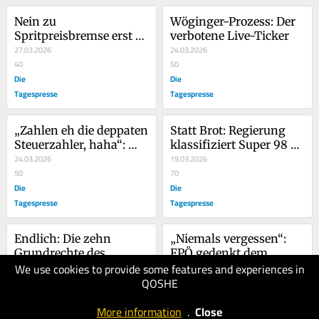
Nein zu 
Wöginger-Prozess: Der 
Spritpreisbremse erst 
verbotene Live-Ticker
der Anfang: FPÖ klebt 
27.03.2026
24.03.2026
sich auf Straße
40
50
Die
Die
Tagespresse
Tagespresse
„Zahlen eh die deppaten 
Statt Brot: Regierung 
Steuerzahler, haha“: 
klassifiziert Super 98 
Polizei sucht diese 
24.03.2026
als 
19.03.2026
Tanksünder
50
Grundnahrungsmittel
70
Die
Die
Tagespresse
Tagespresse
Endlich: Die zehn 
„Niemals vergessen“: 
Grundrechte des 
FPÖ gedenkt dem 
We use cookies to provide some features and experiences in
österreichischen 
18.03.2026
dunkelsten Kapitel in 
17.03.2026
QOSHE
Autofahrers
60
Österreichs Geschichte
70
Die
Die
More information
.
Close
Tagespresse
Tagespresse