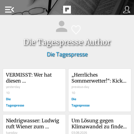
menu_open
Die Tagespresse Author
Die Tagespresse
VERMISST: Wer hat 
„Herrliches 
diesen 
Sommerwetter!“: Kickl 
Klimaschutzminister 
yesterday
postet Selfie vom 
previous day
gesehen?
10
Balkon
10
Die
Die
Tagespresse
Tagespresse
Niedrigwasser: Ludwig 
Um Lösung gegen 
ruft Wiener zum 
Klimawandel zu finden: 
Urinieren in Alte Donau 
tuesday
Österreich baut zweites 
03.08.2026