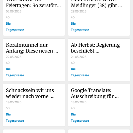
Feiertagen: So zerstört 
Meidlinger (38) gibt 
Fronleichnam unsere 
02.06.2026
Grünen Schuld am Tod 
28.05.2026
Wirtschaft
40
von Pilnacek. Hat er 
40
Die
recht?
Die
Tagespresse
Tagespresse
Koralmtunnel nur 
Ab Herbst: Regierung 
Anfang: Diese neuen 
beschließt 
Begriffe sollen künftig 
22.05.2026
Vermögenssteuer für 
21.05.2026
an Dr. Jörg Haider 
40
Studierende
40
erinnern
Die
Die
Tagespresse
Tagespresse
Schnackseln wir uns 
Google Translate: 
wieder nach vorne: 
Ausschreibung für 
Maßnahmen für mehr 
19.05.2026
ORF-Chef von Deutsch 
13.05.2026
Babys [Anzeige]
50
auf Österreichisch 
40
Die
übersetzt
Die
Tagespresse
Tagespresse