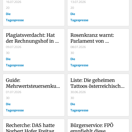
bietet Google die Lobau 
16.07.2026
Inhalte in Neos-
13.07.2026
an
20
Mitschnitten gefunden
20
Die
Die
Tagespresse
Tagespresse
Plagiatsverdacht: Hat 
Rosenkranz warnt: 
der Rechnungshof in 
Parlament von 
seinem Bericht über die 
09.07.2026
Demokraten 
08.07.2026
WKO von der WKO 
30
unterwandert
30
abgeschrieben?
Die
Die
Tagespresse
Tagespresse
Guide: 
Liste: Die geheimen 
Mehrwertsteuersenkung
Tattoos österreichischer 
 leicht gemacht
01.07.2026
Politiker
30.06.2026
30
30
Die
Die
Tagespresse
Tagespresse
Recherche: DAS hatte 
Bürgerservice: FPÖ 
Norbert Hofer Freitag 
empfiehlt diese 