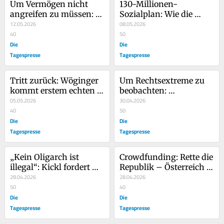
Um Vermögen nicht 
130-Millionen-
angreifen zu müssen: 
Sozialplan: Wie die 
Diese neuen Steuern 
12.05.2026
Republik unsere Medien 
08.05.2026
plant die Regierung
40
ins E-Mail-Zeitalter 
50
Die
subventioniert
Die
Tagespresse
Tagespresse
Tritt zurück: Wöginger 
Um Rechtsextreme zu 
kommt erstem echten 
beobachten: 
Bürgeranliegen nach
05.05.2026
Staatsschutz schaut 
30.04.2026
40
jede Folge „Hohes 
50
Die
Haus“ auf ORF 2
Die
Tagespresse
Tagespresse
„Kein Oligarch ist 
Crowdfunding: Rette die 
illegal“: Kickl fordert 
Republik – Österreich 
Asyl für Orbán
28.04.2026
braucht dich! 🇦🇹
28.04.2026
50
40
Die
Die
Tagespresse
Tagespresse