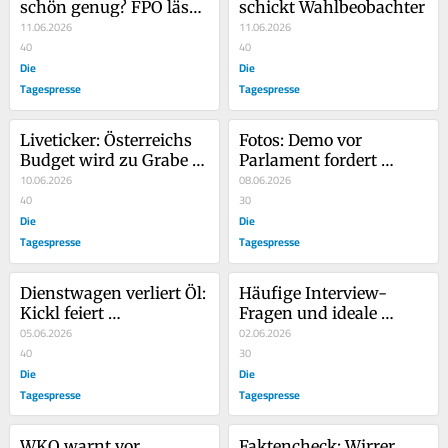
schön genug? FPÖ lässt 
schickt Wahlbeobachter
Volksfest-Werbung von 
11.06.2026
11.06.2026
KI generieren
40
40
Die
Die
Tagespresse
Tagespresse
Liveticker: Österreichs 
Fotos: Demo vor 
Budget wird zu Grabe 
Parlament fordert 
getragen
10.06.2026
Erhöhung der 
08.06.2026
40
Parteienförderung
30
Die
Die
Tagespresse
Tagespresse
Dienstwagen verliert Öl: 
Häufige Interview-
Kickl feiert 
Fragen und ideale 
unabsichtlich Pride 
05.06.2026
Antworten für Ihre 
02.06.2026
Month
40
Bewerbung beim FPÖ-
30
Die
Parlamentsklub
Die
Tagespresse
Tagespresse
WKO warnt vor 
Faktencheck: Wirrer 