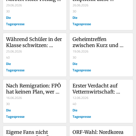
vormittags zu feiern
29.06.2026
Maßnahmen gegen die 
26.06.2026
30
Hitze
30
Die
Die
Tagespresse
Tagespresse
Während Schüler in der 
Geheimtreffen 
Klasse schwitzen: 
zwischen Kurz und 
Bildungsverwaltung 
25.06.2026
Kickl: Der ganze 
19.06.2026
gönnt sich Klimaanlage
40
WhatsApp-Verlauf
30
Die
Die
Tagespresse
Tagespresse
Nach Remigration: FPÖ 
Erster Verdacht auf 
hat keinen Plan, wer 
Vetternwirtschaft: 
dann ihr Schnitzel 
16.06.2026
Peppa Pig moderiert ZiB 
12.06.2026
frittiert, ihren SUV 
30
2
40
repariert, ihre NS-
Die
Die
Devotionalien aus dem 
Tagespresse
Tagespresse
I...
Eigene Fans nicht 
ORF-Wahl: Nordkorea 