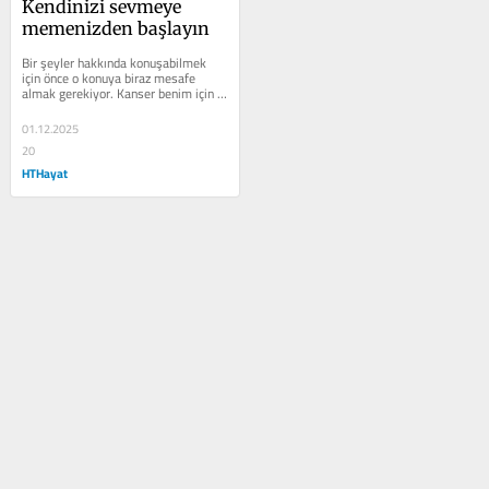
Kendinizi sevmeye 
memenizden başlayın
Bir şeyler hakkında konuşabilmek 
için önce o konuya biraz mesafe 
almak gerekiyor. Kanser benim için 
öyle bir konu. Takvim Ekim ayını...
01.12.2025
20
HTHayat