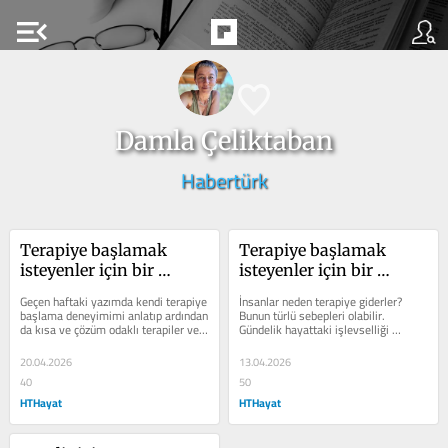
menu_open
Damla Çeliktaban
Habertürk
Terapiye başlamak 
Terapiye başlamak 
isteyenler için bir 
isteyenler için bir 
rehber- 2. Bölüm
rehber
Geçen haftaki yazımda kendi terapiye 
İnsanlar neden terapiye giderler? 
başlama deneyimimi anlatıp ardından 
Bunun türlü sebepleri olabilir. 
da kısa ve çözüm odaklı terapiler ve 
Gündelik hayattaki işlevselliği 
uzun, süreç odaklı...
engelleyen fobiler (köpek korkusu 
yüzünden...
20.04.2026
13.04.2026
40
50
HTHayat
HTHayat