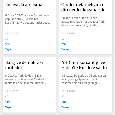
Rojava’da anlaşma
Günler netameli ama 
direnenler kazanacak
6 Ocak 2026’da Halep’te Kürtlere 
Bu satırlar yazılırken Rojava 
yapılan saldırı, Rojava’nın 
kuşatılmış, saldırı altındaydı. Türk 
kuşatılmasıyla bugüne kadar devam 
devleti ve bağlı DAİŞ çeteleri, 
etmiştir. 30 Ocak 26’da garantör...
Kürtlerin iradesini kırmak,...
31.01.2026
24.01.2026
30
40
Yeni
Yeni
Yaşam
Yaşam
Barış ve demokrasi 
ABD’nin korsanlığı ve 
mutlaka 
Halep’te Kürtlere saldırı
gerçekleştirilmelidir
6 Ocak’ta Türk devleti IŞİD’çi 
Dünyada, bölgede ve ülkede sosyal 
çetelerle birlikte Halep’teki Kürt 
ve siyasal gelişmelerin takip 
mahallelerine saldırdı. Kürtler, 
edilemez bir hızla yaşandığı 
soykırımcılara karşı beş gün...
bilinmektedir. Böyle olunca, geleceği 
kendi...
17.01.2026
10.01.2026
40
40
Yeni
Yeni
Yaşam
Yaşam