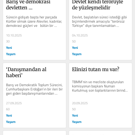
Barış ve demokrasi 
Devlet kendi terörüyle 
devletten 
de yüzleşmelidir
beklenmeyecek kadar 
Sürecin gidişatı başta her parçada 
Devlet, başlatılan süreci istediği gibi 
değerlidir
Kürtler olmak üzere Aleviler, kadınlar, 
biçimlendirmek amacıyla “terörsüz 
demokrasi güçleri ve   bütün bir 
Türkiye” diye tanımlamaktan 
toplumun ilgi odağı olmaya...
vazgeçmiyor. Bu tanımlamayla...
10.10.2025
04.10.2025
30
50
Yeni
Yeni
Yaşam
Yaşam
‘Danışmandan al 
Elinizi tutan mı var?
haberi’
TBMM’nin ve mecliste oluşturulan 
Barış ve Demokratik Toplum Sürecini, 
komisyonun başkanı Numan 
Cumhurbaşkanı Erdoğan’ın bir ileri bir 
Kurtulmuş son toplantılarının birinde 
geri giden başdanışmanlarından 
“elimizi çabuk tutmamız gerekiyor” 
Mehmet Uçum’un...
diye...
27.09.2025
20.09.2025
60
50
Yeni
Yeni
Yaşam
Yaşam