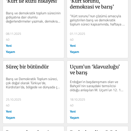
‘Kurt ile kuzu hikayesi’
‘Kürt sorunu, 
demokrasi ve barış’
Barış ve demokratik toplum sürecinin 
“Kürt sorunu”nun çözümü amacıyla 
gidişatına dair olumlu 
geliştirilen barış ve demokratik 
değerlendirmeler yazmak, demokrasi 
toplum süreci kapsamında, haftaya 
isteyen herkesin temel arzusudur. Ne 
damgasını vuran, önemli bir...
yazık ki...
08.11.2025
01.11.2025
40
40
Yeni
Yeni
Yaşam
Yaşam
Süreç bir bütündür
Uçum’un ‘klavuzluğu’ 
ve barış
Barış ve Demokratik Toplum süreci, 
Erdoğan’ın başdanışmanı olan ve 
çok doğal olarak Türkiye’de, 
Bahçeli’nin saraydaki temsilcisi 
Kürdistan’da, bölgede ve dünyada çok 
olduğu anlaşılan M. Uçum’un 12. 10. 
yakından izlenmektedir.  Durumu...
2025 tarihli yazısı süreci...
25.10.2025
18.10.2025
40
40
Yeni
Yeni
Yaşam
Yaşam