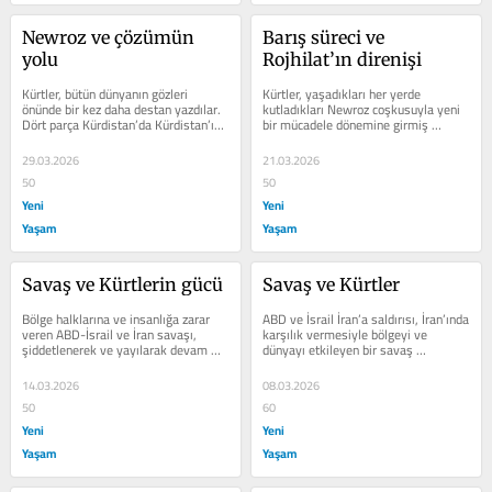
Newroz ve çözümün 
Barış süreci ve 
yolu
Rojhilat’ın direnişi
Kürtler, bütün dünyanın gözleri 
Kürtler, yaşadıkları her yerde 
önünde bir kez daha destan yazdılar. 
kutladıkları Newroz coşkusuyla yeni 
Dört parça Kürdistan’da Kürdistan’ın 
bir mücadele dönemine girmiş 
dağlarında, Mahmur’da,...
bulunuyorlar. Mevcut durumda 
Kürtler ve...
29.03.2026
21.03.2026
50
50
Yeni
Yeni
Yaşam
Yaşam
Savaş ve Kürtlerin gücü
Savaş ve Kürtler
Bölge halklarına ve insanlığa zarar 
ABD ve İsrail İran’a saldırısı, İran’ında 
veren ABD-İsrail ve İran savaşı, 
karşılık vermesiyle bölgeyi ve 
şiddetlenerek ve yayılarak devam 
dünyayı etkileyen bir savaş 
ediyor. Savaşan güçler başkaları...
yaşanmaktadır.  Bu savaşın...
14.03.2026
08.03.2026
50
60
Yeni
Yeni
Yaşam
Yaşam