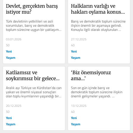
Devlet, gerçekten barış 
Halkların varlığı ve 
istiyor mu?
hakları oylama konusu 
değildir
Türk devletinin yetkilileri ve asli 
Barış ve demokratik toplum sürecine 
sorumluları, barış ve demokratik 
ilişkin önemli bir aşamaya gelindi. 
toplum sürecine uygun bir yaklaşım 
Konuyla ilgili olarak oluşturulan 
içinde değiller. En başından beri...
meclis komisyonu, belirlediği...
03.01.2026
27.12.2025
50
40
Yeni
Yeni
Yaşam
Yaşam
Katliamsız ve 
‘Biz önemsiyoruz 
soykırımsız bir gelecek 
ama…’
için
Aralık ayı Türkiye ve Kürdistan’da can 
Son on gün içinde barış ve 
yakan ve önemli siyasal sonuçları 
demokratik toplum sürecine ilişkin 
olan toplu kıyımlarının yaşandığı bir 
önemli gelişmeler yaşandı. 
aydır. Türk...
Yaşananların kendisi ve kısa sürede...
20.12.2025
13.12.2025
50
40
Yeni
Yeni
Yaşam
Yaşam