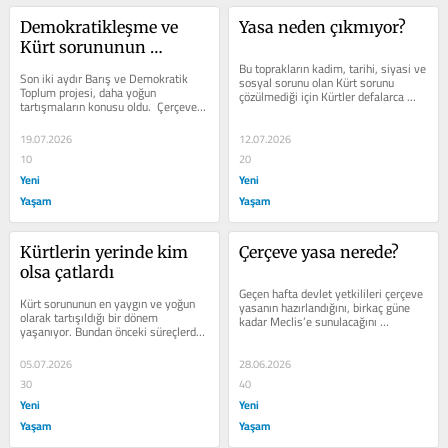
Demokratikleşme ve 
Yasa neden çıkmıyor?
Kürt sorununun 
çözümü
Bu toprakların kadim, tarihi, siyasi ve 
Son iki aydır Barış ve Demokratik 
sosyal sorunu olan Kürt sorunu 
Toplum projesi, daha yoğun 
çözülmediği için Kürtler defalarca 
tartışmaların konusu oldu.  Çerçeve 
ayaklanmışlardır. En son Kürt...
yasanın Meclis’e gelmemesi, 
içeriğinin...
19.07.2026
12.07.2026
10
20
Yeni
Yeni
Yaşam
Yaşam
Kürtlerin yerinde kim 
Çerçeve yasa nerede?
olsa çatlardı
Geçen hafta devlet yetkilileri çerçeve 
Kürt sorununun en yaygın ve yoğun 
yasanın hazırlandığını, birkaç güne 
olarak tartışıldığı bir dönem 
kadar Meclis’e sunulacağını 
yaşanıyor. Bundan önceki süreçlerde 
belirtmişlerdi. Ama hafta...
Kuzey Kürdistan için çözümler...
05.07.2026
28.06.2026
30
40
Yeni
Yeni
Yaşam
Yaşam