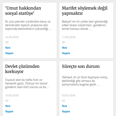
‘Umut hakkından 
Marifet söylemek değil 
sosyal statüye’
yapmaktır
İki yıla yakındır sürdürülen barış ve 
Bahçeli’nin iki yıldan beri gösterdiği 
demokratik toplum projesine dair 
ezber bozan söylemleri, gündemin 
toplumda beklentilerin yükseldiği 
temel konusu olarak 
günler yaşanmaktaydı....
değerlendirilmeye devam ediliyor. 
Bahçeli, Kürt...
24.05.2026
17.05.2026
30
30
Yeni
Yeni
Yaşam
Yaşam
Devlet çözümden 
Süreçte son durum
korkuyor
Yaklaşık iki yıl önce başlayan süreç, 
Siyasal alan bu hafta hızlı ve 
beklendiği gibi olmasa da 
hareketli geçti. Türkiye’nin temel 
tartışmalarla bugüne geldi. 
gündemi olan Kürt sorunu ve bu 
Hatırlanacağı gibi ilk açıklamalarda...
sorunla bağlantılı olarak yaşanan 
Barış...
10.05.2026
03.05.2026
40
40
Yeni
Yeni
Yaşam
Yaşam