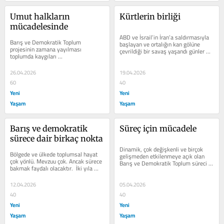
Umut halkların 
Kürtlerin birliği
mücadelesinde
ABD ve İsrail’in İran’a saldırmasıyla 
Barış ve Demokratik Toplum 
başlayan ve ortalığın kan gölüne 
projesinin zamana yayılması 
çevrildiği bir savaş yaşandı günler 
toplumda kaygıları 
boyunca. Doğal olarak...
derinleştirmektedir. Süreç neden 
ilerlemiyor ve kim ya da kimler...
26.04.2026
19.04.2026
60
40
Yeni
Yeni
Yaşam
Yaşam
Barış ve demokratik 
Süreç için mücadele
sürece dair birkaç nokta
Dinamik, çok değişkenli ve birçok 
Bölgede ve ülkede toplumsal hayat 
gelişmeden etkilenmeye açık olan 
çok yönlü. Mevzuu çok. Ancak sürece 
Barış ve Demokratik Toplum süreci 
bakmak faydalı olacaktır.  İki yıla 
bir yılı aşkın bir süreden beri...
yaklaşan bir süredir,...
12.04.2026
05.04.2026
40
40
Yeni
Yeni
Yaşam
Yaşam