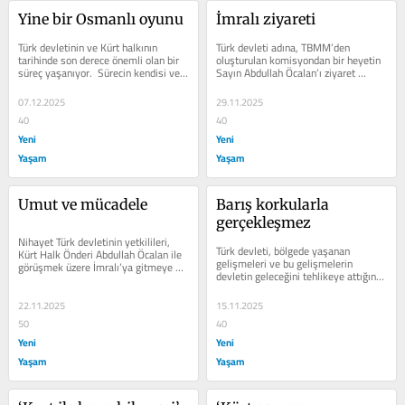
Yine bir Osmanlı oyunu
İmralı ziyareti
Türk devletinin ve Kürt halkının 
Türk devleti adına, TBMM’den 
tarihinde son derece önemli olan bir 
oluşturulan komisyondan bir heyetin 
süreç yaşanıyor.  Sürecin kendisi ve 
Sayın Abdullah Öcalan’ı ziyaret 
geldiği nokta, her ne kadar...
etmesi, geçen haftanın en önemli...
07.12.2025
29.11.2025
40
40
Yeni
Yeni
Yaşam
Yaşam
Umut ve mücadele
Barış korkularla 
gerçekleşmez
Nihayet Türk devletinin yetkilileri, 
Türk devleti, bölgede yaşanan 
Kürt Halk Önderi Abdullah Öcalan ile 
gelişmeleri ve bu gelişmelerin 
görüşmek üzere İmralı’ya gitmeye 
devletin geleceğini tehlikeye attığını 
karar verdiler ve bu karar bile...
ileri sürerek, yani “beka sorununu”...
22.11.2025
15.11.2025
50
40
Yeni
Yeni
Yaşam
Yaşam