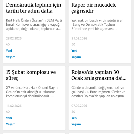
Demokratik toplum için 
Rapor bir mücadele 
tarihi bir adım daha
çağrısıdır
Kürt Halk Önderi Öcalan’ın DEM Parti 
Yaklaşık bir buçuk yıldır sürdürülen 
İmralı Komisyonu aracılığıyla yaptığı 
‘Barış ve Demokratik Toplum 
açıklama, doğal olarak, toplumun ana 
Süreci’nde yeni bir aşamaya 
gündemi oldu....
geçilmiştir. Konuyla ilgili iki önemli...
28.02.2026
21.02.2026
40
50
Yeni
Yeni
Yaşam
Yaşam
15 Şubat komplosu ve 
Rojava’da yapılan 30 
süreç
Ocak anlaşmasına dair 
tartışmalar üzerine
27 yıl önce Kürt Halk Önderi Sayın 
Gündem dinamik, değişken, hızlı ve 
Öcalan’ın esir alındığı uluslararası 
çok başlıklı. Buna rağmen Kürtler ve 
komplonun yıl dönümündeyiz. 
dostları Rojava’da yapılan anlaşmayı 
Komplocuların amacı Kürt...
tartışmaktadırlar....
14.02.2026
07.02.2026
40
30
Yeni
Yeni
Yaşam
Yaşam