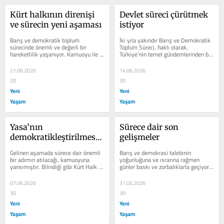
Kürt halkının direnişi 
Devlet süreci çürütmek 
ve sürecin yeni aşaması
istiyor
Barış ve demokratik toplum 
İki yıla yakındır Barış ve Demokratik 
sürecinde önemli ve değerli bir 
Toplum Süreci, haklı olarak, 
hareketlilik yaşanıyor. Kamuoyu ile 
Türkiye’nin temel gündemlerinden biri 
paylaşılan bilgilere göre, demokratik 
olmaya devam ediyor. Ancak...
bir...
21.06.2026
14.06.2026
20
30
Yeni
Yeni
Yaşam
Yaşam
Yasa’nın 
Sürece dair son 
demokratikleştirilmesi 
gelişmeler
kitlelerin elinde
Gelinen aşamada sürece dair önemli 
Barış ve demokrasi talebinin 
bir adımın atılacağı, kamuoyuna 
yoğunluğuna ve ısrarına rağmen 
yansımıştır. Bilindiği gibi Kürt Halk 
günler baskı ve zorbalıklarla geçiyor. 
Önderi Öcalan ve diğer...
Kürtlere, Alevilere, işçilere,...
07.06.2026
31.05.2026
30
30
Yeni
Yeni
Yaşam
Yaşam