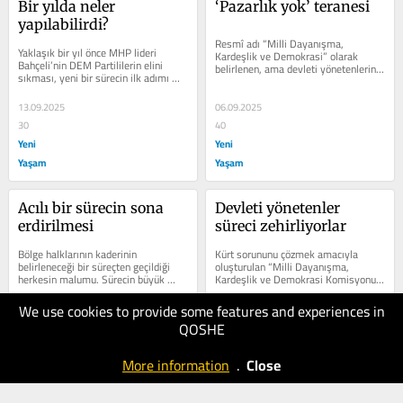
Bir yılda neler 
‘Pazarlık yok’ teranesi
yapılabilirdi?
Resmî adı “Milli Dayanışma, 
Yaklaşık bir yıl önce MHP lideri 
Kardeşlik ve Demokrasi” olarak 
Bahçeli’nin DEM Partililerin elini 
belirlenen, ama devleti yönetenlerin 
sıkması, yeni bir sürecin ilk adımı 
bu ismi bile kullanmayarak 
oldu. Devamında barış ve...
“Terörsüz...
13.09.2025
06.09.2025
30
40
Yeni
Yeni
Yaşam
Yaşam
Acılı bir sürecin sona 
Devleti yönetenler 
erdirilmesi  
süreci zehirliyorlar
Bölge halklarının kaderinin 
Kürt sorununu çözmek amacıyla 
belirleneceği bir süreçten geçildiği 
oluşturulan “Milli Dayanışma, 
herkesin malumu. Sürecin büyük 
Kardeşlik ve Demokrasi Komisyonu” 
ölçüde Kürt Halk Önderi Sayın...
toplantılarına devam ediyor. Son...
We use cookies to provide some features and experiences in
31.08.2025
23.08.2025
QOSHE
50
50
Yeni
Yeni
More information
.
Close
Yaşam
Yaşam