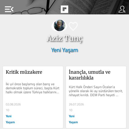
menu_open
Aziz Tunç
Yeni Yaşam
Kritik müzakere
İnançla, umutla ve 
kararlılıkla
İki yıl önce başlamış olan barış ve 
Kürt Halk Önderi Sayın Öcalan’a 
demokratik toplum süreci, başta Kürt 
yönelik olarak iki ay sürdürülen tecrit, 
halkı olmak üzere Türkiye halklarının 
nihayet kırıldı. DEM Parti heyeti 
temel gündemi olma...
Sayın Öcalan ile beş saat...
02.08.2026
26.07.2026
10
10
Yeni
Yeni
Yaşam
Yaşam