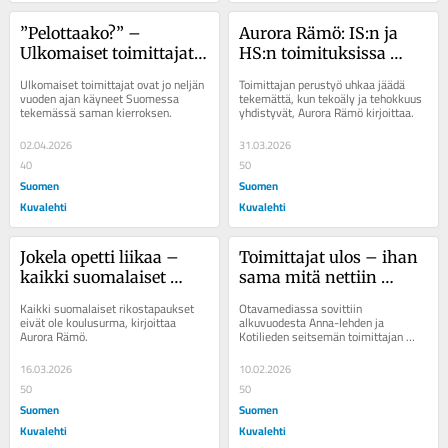
”Pelottaako?” – 
Aurora Rämö: IS:n ja 
Ulkomaiset toimittajat 
HS:n toimituksissa 
ovat käyneet jo neljän 
perustyö jäi tekemättä, 
Ulkomaiset toimittajat ovat jo neljän 
Toimittajan perustyö uhkaa jäädä 
vuoden ajan Suomessa 
kun tekoäly loihti 
vuoden ajan käyneet Suomessa 
tekemättä, kun tekoäly ja tehokkuus 
tekemässä saman kierroksen.
yhdistyvät, Aurora Rämö kirjoittaa.
kertomassa saman 
drooneista venäläisiä
tarinan
02.04.2026
31.03.2026
40
50
Suomen
Suomen
Kuvalehti
Kuvalehti
Jokela opetti liikaa – 
Toimittajat ulos – ihan 
kaikki suomalaiset 
sama mitä nettiin 
rikostapaukset eivät ole 
tuutataan, kunhan on 
Kaikki suomalaiset rikostapaukset 
Otavamediassa sovittiin 
koulusurma
liikennettä
eivät ole koulusurma, kirjoittaa 
alkuvuodesta Anna-lehden ja 
Aurora Rämö.
Kotilieden seitsemän toimittajan 
”työsuhdemuutoksista”. Käytännössä 
lehtien...
16.03.2026
10.02.2026
50
50
Suomen
Suomen
Kuvalehti
Kuvalehti