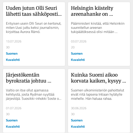
Uuden jutun Olli Seuri 
Helsingin kiistelty 
lähetti taas sähköpostia 
areenahanke on 
ja kertoi taas 
kutistunut, mutta 
Erityisen usein Olli Seuri on kertonut, 
Pääministeri kiistää, että Helsinkiin 
inspiroituneensa itse 
siihen liittyy yhä 
miten Uusi juttu keksi journalismin, 
suunnitellun areenan 
kirjoittaa Aurora Rämö.
tukipäätöksessä olisi mitään 
esittämistään 
liioiteltuja toiveita
erikoista.
kysymyksistä
13.07.2026
03.07.2026
30
20
Suomen
Suomen
Kuvalehti
Kuvalehti
Järjestökentän 
Kuinka Suomi aikoo 
byrokratia johtuu 
korvata kaiken, kysyy 
valtion toimista – 
lapsena Intiaan hylätty 
Valtio on itse ollut ajamassa 
Suomen ulkoministeriön pahoittelut 
Rydmanin inhokki on 
Lasse Lund
kehitystä, josta Rydman syyttää 
eivät riitä lapsena Intiaan hylätylle 
järjestöjä. Suosikki-inhokki Soste on 
miehelle. Hän haluaa rahaa.
tehokkuusvaatimusten 
valtion tehokkuusvaatimusten tulos.
tulos
01.07.2026
30.06.2026
30
30
Suomen
Suomen
Kuvalehti
Kuvalehti