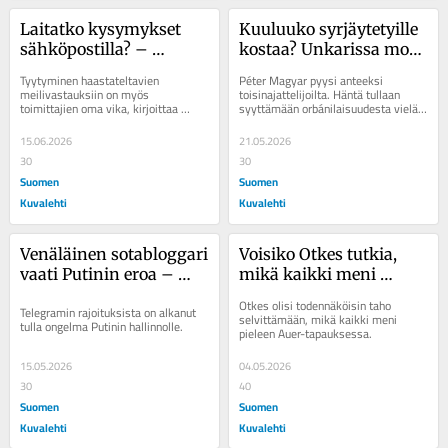
Laitatko kysymykset 
Kuuluuko syrjäytetyille 
sähköpostilla? – 
kostaa? Unkarissa moni 
Sähköpostihaastattelu 
ratkaiseva äänestäjä 
Tyytyminen haastateltavien 
Péter Magyar pyysi anteeksi 
ei ole haastattelu
kasvoi Orbánin 
meilivastauksiin on myös 
toisinajattelijoilta. Häntä tullaan 
toimittajien oma vika, kirjoittaa 
syyttämään orbánilaisuudesta vielä 
järjestelmässä
Aurora Rämö.
monesti.
15.06.2026
21.05.2026
30
30
Suomen
Suomen
Kuvalehti
Kuvalehti
Venäläinen sotabloggari 
Voisiko Otkes tutkia, 
vaati Putinin eroa – 
mikä kaikki meni 
suljettiin 
pieleen Auer-
Otkes olisi todennäköisin taho 
Telegramin rajoituksista on alkanut 
mielisairaalaan
tapauksessa? Se vaatisi 
selvittämään, mikä kaikki meni 
tulla ongelma Putinin hallinnolle.
pieleen Auer-tapauksessa.
pyynnön ulkopuolelta
15.05.2026
04.05.2026
30
40
Suomen
Suomen
Kuvalehti
Kuvalehti