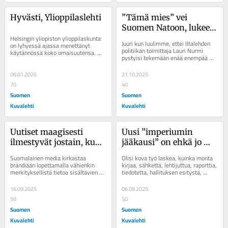
Hyvästi, Ylioppilaslehti
”Tämä mies” vei 
Suomen Natoon, lukee 
Helsingin yliopiston ylioppilaskunta 
ajatuksia ja vapautti 
Juuri kun luulimme, ettei Iltalehden 
on lyhyessä ajassa menettänyt 
kansan traumasta
politiikan toimittaja Lauri Nurmi 
käytännössä koko omaisuutensa. 
pystyisi tekemään enää enempää 
Juridinen konkurssi vältettiin...
isänmaan eteen, hän lähti...
06.01.2026
21.10.2025
70
40
Suomen
Suomen
Kuvalehti
Kuvalehti
Uutiset maagisesti 
Uusi ”imperiumin 
ilmestyvät jostain, kun 
jääkausi” on ehkä jo 
Sanoman lehdet eivät 
täällä – Varautuuko 
Suomalainen media kirkastaa 
Olisi kova työ laskea, kuinka monta 
enää tarvitse STT:tä
Eurooppa oikein?
brändiään lopettamalla vähienkin 
kirjaa, sähkettä, lehtijuttua, raporttia, 
merkityksellistä tietoa sisältävien 
tiedotetta, hallituksen esitystä, 
juttujen julkaisemisen. Sanoma 
kansalaisaloitetta on aloitettu...
Media Finland...
16.09.2025
06.09.2025
50
50
Suomen
Suomen
Kuvalehti
Kuvalehti