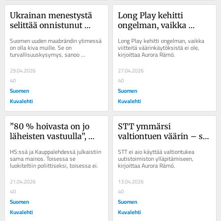
Ukrainan menestystä 
Long Play kehitti 
selittää onnistunut 
ongelman, vaikka 
maineenhallinta, sanoo 
viitteitä 
Suomen uuden maabrändin ytimessä 
Long Play kehitti ongelman, vaikka 
professori: kannattaa 
väärinkäytöksistä ei ole
on olla kiva muille. Se on 
viitteitä väärinkäytöksistä ei ole, 
turvallisuuskysymys, sanoo 
kirjoittaa Aurora Rämö.
toimia kuin kidnapattu 
julkisuusdiplomatian professori.
kaappaustilanteessa
29.04.2026
27.04.2026
40
40
Suomen
Suomen
Kuvalehti
Kuvalehti
”80 % hoivasta on jo 
STT ymmärsi 
läheisten vastuulla”, 
valtiontuen väärin – se 
mainostettiin – HS 
haluaa käyttää sen 
HS:ssä ja Kauppalehdessä julkaistiin 
STT ei aio käyttää valtiontukea 
merkitsi aineiston 
bisneksiinsä, ei 
sama mainos. Toisessa se 
uutistoimiston ylläpitämiseen, 
luokiteltiin poliittiseksi, toisessa ei.
kirjoittaa Aurora Rämö.
poliittiseksi, 
toimitukseensa
Kauppalehti ei
21.04.2026
13.04.2026
40
40
Suomen
Suomen
Kuvalehti
Kuvalehti