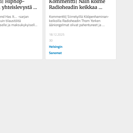
| Hiphop-
Kommentti| Näin kolme 
 yhteislevystä 
Radioheadin keikkaa 
 20 vuotta, nyt 
Kööpenhaminassa: jotain 
nd Has It… -sarjan 
Kommentti| Siirretyillä Kööpenhaminan-
tapahtui keikkojen välissä
uin tilaustöitä 
keikoilla Radioheadin Thom Yorken 
selle ja maksukykyiselle 
ääniongelmat olivat pahentuneet ja 
esitetään samat...
tunnelma muuttunut parin viikon...
18.12.2025
30
Helsingin
Sanomat