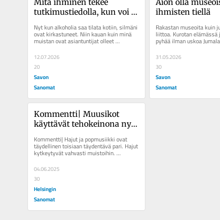
Mitä ihminen tekee 
Aion olla museois
tutkimustiedolla, kun voi 
ihmisten tiellä
katsoa itse kännissä 
Nyt kun alkoholia saa tilata kotiin, silmäni 
Rakastan museoita kuin juu
ikkunasta, miten asiat on
ovat kirkastuneet. Niin kauan kuin minä 
liittoa. Kurotan elämässä j
muistan ovat asiantuntijat olleet 
pyhää ilman uskoa Jumalaa
väärässä.
tapa tähän on olla...
12.07.2026
31.05.2026
20
30
Savon
Savon
Sanomat
Sanomat
Kommentti| Muusikot 
käyttävät tehokeinona nyt 
tuoksuja, mutta osittain 
Kommentti| Hajut ja popmusiikki ovat 
keinot ovat hoopoja
täydellinen toisiaan täydentävä pari. Hajut 
kytkeytyvät vahvasti muistoihin. 
Yhdysvaltalaisen Kacey...
04.06.2025
30
Helsingin
Sanomat