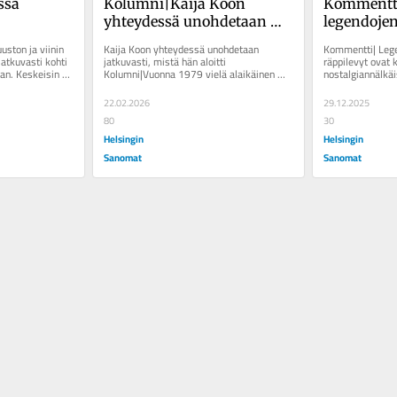
sa 
Kolumni|Kaija Koon 
Kommentti
yhteydessä unohdetaan 
legendojen
jatkuvasti, mistä hän aloitti
on huhuttu
ston ja viinin 
Kaija Koon yhteydessä unohdetaan 
Kommentti| Lege
se toteutui
atkuvasti kohti 
jatkuvasti, mistä hän aloitti 
räppilevyt ovat k
n. Keskeisin 
Kolumni|Vuonna 1979 vielä alaikäinen 
nostalgiannälkäi
Kaija Koo liittyi Esko Toivosen 
yleisölle, jolle 
perustamaan...
22.02.2026
29.12.2025
80
30
Helsingin
Helsingin
Sanomat
Sanomat