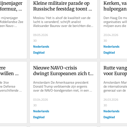
ijnenjager 
Kleine militaire parade op 
Kerken, va
Hormuz, 
Russische feestdag toont 
hulporgani
nodig snel 
Poetins verzwakte positie
kabinet om
mijnenjager 
Moskou ‘Het is alsof de kwaliteit van de 
Den Haag De maa
den
ontwikkeli
Middellandse Zee 
lucht is veranderd’, schrijft analist 
organisaties wil
 een Navo-
Aleksander Baunov over de berichten die 
miljoen euro die
voeren
n die mijnen...
hij krijgt uit Moskou....
jaar reserveert v
09.05.2026
20.04.2026
30
30
Nederlands
Nederlands
Dagblad
Dagblad
re 
Nieuwe NAVO-crisis 
Rutte vang
willen 
dwingt Europeanen zich te 
voor Europe
n elkaar 
bezinnen. ‘Samen met 
het stieke
de 34e 
Amsterdam De Amerikaanse president 
Amsterdam Mark R
Canada nieuw raamwerk 
hem eens z
ne Defense 
Donald Trump verbloemde zijn ergenis 
de international
erschillende 
over de NAVO-bondgenoten niet, in een 
generaal van de 
ontwikkelen’
ote 
interview woensdag in de Britse...
jaarrapport van z
03.04.2026
26.03.2026
30
30
Nederlands
Nederlands
Dagblad
Dagblad