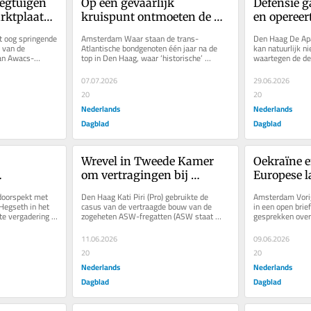
egtuigen 
Op een gevaarlijk 
Defensie g
ktplaats’. 
kruispunt ontmoeten de 
en opereer
r 
NAVO-leiders elkaar deze 
‘onbemens
t oog springende 
Amsterdam Waar staan de trans-
Den Haag De Apa
ten aan
week in Ankara
 van de 
Atlantische bondgenoten één jaar na de 
kan natuurlijk ni
an Awacs-
top in Den Haag, waar ‘historische’ 
waartegen de de
Zweedse Global...
afspraken werden gemaakt over het in...
wordt gepresente
07.07.2026
29.06.2026
20
20
Nederlands
Nederlands
Dagblad
Dagblad
Wrevel in Tweede Kamer 
Oekraïne e
om vertragingen bij 
Europese l
delen en 
defensie. ‘Het gaat om de 
formuleren 
doorspekt met 
Den Haag Kati Piri (Pro) gebruikte de 
Amsterdam Vorig
aan
ruggengraat van de 
voorwaarde
Hegseth in het 
casus van de vertraagde bouw van de 
in een open brief 
te vergadering 
zogeheten ASW-fregatten (ASW staat 
gesprekken over 
marine’
duurzame 
rs...
voor ‘anti-submarine warfare’) om te...
oorlog. Poetin he
11.06.2026
09.06.2026
20
20
Nederlands
Nederlands
Dagblad
Dagblad