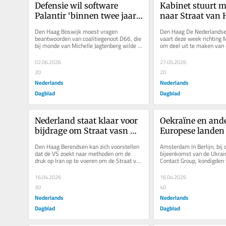
Defensie wil software 
Kabinet stuurt m
Palantir ‘binnen twee jaar’ 
naar Straat van 
vervangen door Europees 
zodat die indien 
Den Haag Boswijk moest vragen 
Den Haag De Nederlandse 
alternatief
ingezet kan wor
beantwoorden van coalitiegenoot D66, die 
vaart deze week richting 
bij monde van Michelle Jagtenberg wilde 
om deel uit te maken van
weten ‘waar en waarom’ Nederland...
vlootverband van vaartuige
02.06.2026
27.05.2026
20
20
Nederlands
Nederlands
Dagblad
Dagblad
Nederland staat klaar voor 
Oekraïne en ande
bijdrage om Straat vasn 
Europese landen 
Hormuz open te houden
‘meer dan ooit va
Den Haag Berendsen kan zich voorstellen 
Amsterdam In Berlijn, bij 
leren’
dat de VS zoekt naar methoden om de 
bijeenkomst van de Ukrai
druk op Iran op te voeren om de Straat van 
Contact Group, kondigden v
Hormuz weer open te krijgen. De...
Europese landen nieuwe gr
hulppakketten...
16.04.2026
16.04.2026
30
40
Nederlands
Nederlands
Dagblad
Dagblad