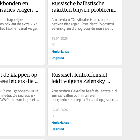
kbonden en 
Russische ballistische 
saties vragen 
raketten blijven probleem 
 
voor Kyiv, een probleem dat 
tschappelijke 
Amsterdam ‘De situatie is zo rampzalig, 
ngshulp op te 
Europa niet zomaar kan 
len ook dat de extra 257 
het kan niet erger.’ President Volodymyr 
 het kabinet vanaf volgend 
Zelensky zei dit nog voor de massale 
oplossen
oor...
Russische luchtaanval van...
18.04.2026
30
Nederlands
Dagblad
t de klappen op 
Russisch lenteoffensief 
se leiders die 
leidt volgens Zelensky 
m misschien met 
vooral ‘tot grotere 
utte ligt onder vuur in 
Amsterdam Oekraïne heeft de laatste tijd 
ijn
Russische verliezen’
e media. De secretaris-
zijn aanvallen op militaire en 
NAVO, die vandaag het 
energiedoelen diep in Rusland opgevoerd. 
ijn organisatie...
Dit komt door de toegenomen...
24.03.2026
30
Nederlands
Dagblad