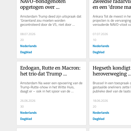
NAVO-bondgenoten 
Zweedse radarvli
opgetogen over 
en een ‘drone mar
investeringen, maar Trump 
Rutte kondigt voo
Amsterdam Trump deed zijn uitspraak dat 
Ankara Tot de meest in he
kan feestje in Ankara nog 
miljarden projec
‘Groenland zou moeten worden 
projecten is de vervanging
gecontroleerd door de VS, niet door 
verouderde NAVO-vloot v
flink verstoren
Denemarken’ in een persconferentie met...
radarvliegtuigen door de 
08.07.2026
07.07.2026
20
10
Nederlands
Nederlands
Dagblad
Dagblad
Erdogan, Rutte en Macron: 
Hegseth kondigt 
het trio dat Trump 
heroverweging 
ondanks alles binnenboord 
Amerikaanse mid
Amsterdam Na weer een opvoering van de 
Brussel In een toespraak 
wil houden bij de NAVO
bases in Europa 
Trump-Rutte-show in het Witte Huis, 
gestaalde oneliners zette 
daagt er – ook in het spoor van de 
publieke deel van de laats
succesvolle G7-top in Evian – een...
van NAVO-defensieministe
26.06.2026
18.06.2026
30
20
Nederlands
Nederlands
Dagblad
Dagblad