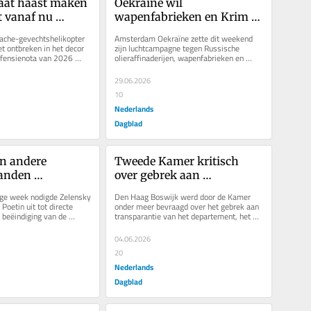
aat haast maken 
Oekraïne wil 
t vanaf nu 
wapenfabrieken en Krim 
t waar het kan’
isoleren. Poetin: ‘Rusland 
che-gevechtshelikopter 
Amsterdam Oekraïne zette dit weekend 
gaat door een moeilijke 
et ontbreken in het decor 
zijn luchtcampagne tegen Russische 
fensienota van 2026 
olieraffinaderijen, wapenfabrieken en 
periode’
erd, buiten een...
logistieke aanvoerlijnen onverminderd...
29.06.2026
10
Nederlands
Dagblad
n andere 
Tweede Kamer kritisch 
anden 
over gebrek aan 
vijf 
transparantie bij uitgaven 
e week nodigde Zelensky 
Den Haag Boswijk werd door de Kamer 
n voor 
defensie
Poetin uit tot directe 
onder meer bevraagd over het gebrek aan 
beëindiging van de 
transparantie van het departement, het 
vrede
eft zulke...
gebruik van ‘twijfelachtige...
04.06.2026
20
Nederlands
Dagblad