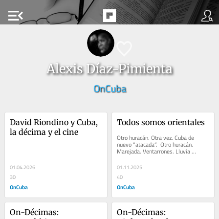
menu_open
Alexis Díaz-Pimienta
OnCuba
David Riondino y Cuba, 
Todos somos orientales
la décima y el cine
Otro huracán. Otra vez. Cuba de 
nuevo “atacada”.  Otro huracán. 
Marejada. Ventarrones. Lluvia 
exprés. Un categoría 3. ...
01.04.2026
01.11.2025
30
40
OnCuba
OnCuba
On-Décimas: 
On-Décimas: 