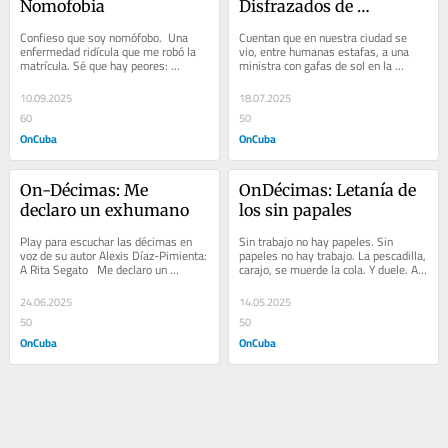
Nomofobia
Disfrazados de 
mendigos
Confieso que soy nomófobo.  Una 
Cuentan que en nuestra ciudad se 
enfermedad ridícula que me robó la 
vio, entre humanas estafas, a una 
matrícula. Sé que hay peores: 
ministra con gafas de sol en la 
homófobo, fascista, ladrón,...
oscuridad. Que leyó la realidad con un 
cristal...
10.09.2025
18.07.2025
60
50
OnCuba
OnCuba
On-Décimas: Me 
OnDécimas: Letanía de 
declaro un exhumano
los sin papales
Play para escuchar las décimas en 
Sin trabajo no hay papeles. Sin 
voz de su autor Alexis Díaz-Pimienta: 
papeles no hay trabajo. La pescadilla, 
A Rita Segato   Me declaro un 
carajo, se muerde la cola. Y duele. Ay, 
exhumano. No quiero pertenecer a 
soledad, a qué hueles. Ay, miedos,...
esta...
24.06.2025
14.05.2025
50
50
OnCuba
OnCuba