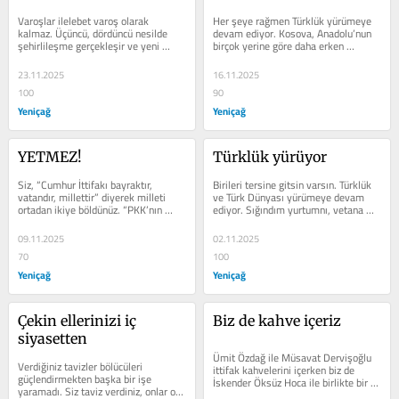
Varoşlar ilelebet varoş olarak 
Her şeye rağmen Türklük yürümeye 
kalmaz. Üçüncü, dördüncü nesilde 
devam ediyor. Kosova, Anadolu’nun 
şehirlileşme gerçekleşir ve yeni 
birçok yerine göre daha erken 
nesiller varoştan çıkan yöneticileri...
Osmanlı toprağı olmuştur. 
1389’daki...
23.11.2025
16.11.2025
100
90
Yeniçağ
Yeniçağ
YETMEZ!
Türklük yürüyor
Siz, “Cumhur İttifakı bayraktır, 
Birileri tersine gitsin varsın. Türklük 
vatandır, millettir” diyerek milleti 
ve Türk Dünyası yürümeye devam 
ortadan ikiye böldünüz. “PKK’nın 
ediyor. Sığındım yurtumnı, vetana 
kurucu önderliğinin son...
bardım Evimizni tapalmadım....
09.11.2025
02.11.2025
70
100
Yeniçağ
Yeniçağ
Çekin ellerinizi iç 
Biz de kahve içeriz
siyasetten
Ümit Özdağ ile Müsavat Dervişoğlu 
Verdiğiniz tavizler bölücüleri 
ittifak kahvelerini içerken biz de 
güçlendirmekten başka bir işe 
İskender Öksüz Hoca ile birlikte bir 
yaramadı. Siz taviz verdiniz, onlar on 
yerlerde kahvemizi içeriz....