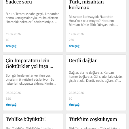
Sadece soru
Türk, mizahtan 
korkmaz
Bir 15 Temmuz daha geçti. İktidardan 
Mizahtan korksaydık Nasrettin 
anma konuşmalarıyla, muhalefetten 
Hoca’mız olur muydu? Hoca’nın 
“karanlık noktalar” söylemleriyle. 
fıkraları bütün Türk Dünyası’nda 
Kaç defa yazdım, bir kez daha...
yaygındır. İdil Ural bölgesinden...
19.07.2026
12.07.2026
40
250
Yeniçağ
Yeniçağ
Çin İmparatoru için 
Dertli dağlar
Göktürkler yol inşa 
ediyor
Dağlar, siz ne dağlarsız, Kardan 
Son günlerde yollar yenileniyor, 
kemer bağlarsız. Gül sizde, lale sizde, 
binaların ön yüzleri süsleniyor. Bu 
çiçek sizde, Derdiz nedir, ağlarsız? 
haberleri okuyunca aklıma Kimin 
“Bağlarsınız,...
Kağan geldi. Kimin Kağan 603-609...
05.07.2026
28.06.2026
350
30
Yeniçağ
Yeniçağ
Tehlike büyüktür!
Türk’üm coşkuluyum
Ben Türklüğe, Türklüğün fıtrattan 
Türk’üm coşkuluyum. Türk olduğum 