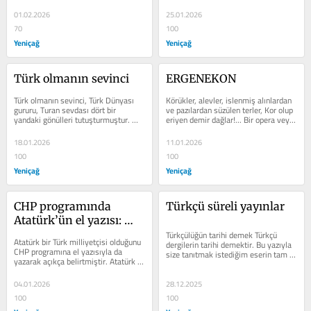
katılmıyorlar mı?...
15. yüzyıl ortalarından...
01.02.2026
25.01.2026
70
100
Yeniçağ
Yeniçağ
Türk olmanın sevinci
ERGENEKON
Türk olmanın sevinci, Türk Dünyası 
Körükler, alevler, islenmiş alınlardan 
gururu, Turan sevdası dört bir 
ve pazılardan süzülen terler, Kor olup 
yandaki gönülleri tutuşturmuştur. 
eriyen demir dağlar!... Bir opera veya 
Gençler Türk olmanın sevincini...
müzikli sahne eseri...
18.01.2026
11.01.2026
100
100
Yeniçağ
Yeniçağ
CHP programında 
Türkçü süreli yayınlar
Atatürk’ün el yazısı: 
Türk Milliyetçiliği
Türkçülüğün tarihi demek Türkçü 
Atatürk bir Türk milliyetçisi olduğunu 
dergilerin tarihi demektir. Bu yazıyla 
CHP programına el yazısıyla da 
size tanıtmak istediğim eserin tam 
yazarak açıkça belirtmiştir. Atatürk 
adı Türkçü – Turancı...
sadece savaş meydanlarında...
04.01.2026
28.12.2025
100
100