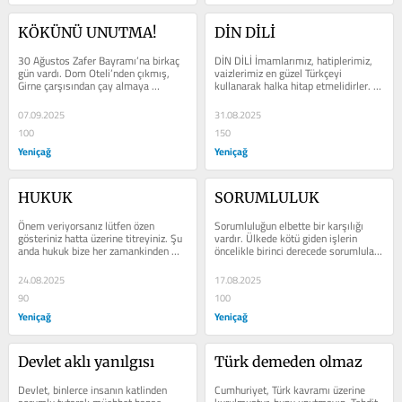
KÖKÜNÜ UNUTMA!
DİN DİLİ
30 Ağustos Zafer Bayramı’na birkaç 
DİN DİLİ İmamlarımız, hatiplerimiz, 
gün vardı. Dom Oteli’nden çıkmış, 
vaizlerimiz en güzel Türkçeyi 
Girne çarşısından çay almaya 
kullanarak halka hitap etmelidirler. 
çalışıyorduk. Dört yol...
Onlardan güzel bir Türkçe...
07.09.2025
31.08.2025
100
150
Yeniçağ
Yeniçağ
HUKUK
SORUMLULUK
Önem veriyorsanız lütfen özen 
Sorumluluğun elbette bir karşılığı 
gösteriniz hatta üzerine titreyiniz. Şu 
vardır. Ülkede kötü giden işlerin 
anda hukuk bize her zamankinden 
öncelikle birinci derecede sorumluları 
daha çok lazım. Meydanlar hak, 
vardır. İşin icrası veya...
hukuk,...
24.08.2025
17.08.2025
90
100
Yeniçağ
Yeniçağ
Devlet aklı yanılgısı
Türk demeden olmaz
Devlet, binlerce insanın katlinden 
Cumhuriyet, Türk kavramı üzerine 