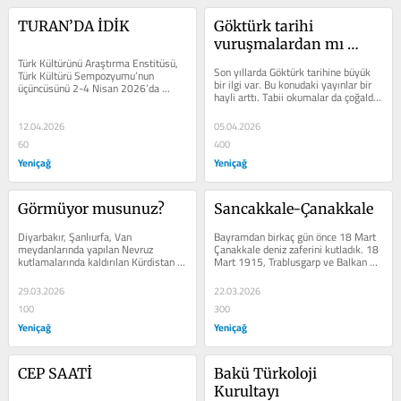
TURAN’DA İDİK
Göktürk tarihi 
vuruşmalardan mı 
Türk Kültürünü Araştırma Enstitüsü, 
ibarettir?
Son yıllarda Göktürk tarihine büyük 
Türk Kültürü Sempozyumu’nun 
bir ilgi var. Bu konudaki yayınlar bir 
üçüncüsünü 2-4 Nisan 2026’da 
hayli arttı. Tabii okumalar da çoğaldı. 
Taşkent’te yaptı. Ev...
İlgi, sadece akademik...
12.04.2026
05.04.2026
60
400
Yeniçağ
Yeniçağ
Görmüyor musunuz?
Sancakkale-Çanakkale
Diyarbakır, Şanlıurfa, Van 
Bayramdan birkaç gün önce 18 Mart 
meydanlarında yapılan Nevruz 
Çanakkale deniz zaferini kutladık. 18 
kutlamalarında kaldırılan Kürdistan 
Mart 1915, Trablusgarp ve Balkan 
bayraklarını görmüyor musunuz?...
savaşları yenilgilerinden sonra ilk...
29.03.2026
22.03.2026
100
300
Yeniçağ
Yeniçağ
CEP SAATİ
Bakü Türkoloji 
Kurultayı