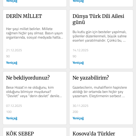
Yeniçağ
Yeniçağ
DERİN MİLLET
Dünya Türk Dili Ailesi 
günü
Her şeyi millet belirler. Millete 
Bu kutlu gün için besteler yapılmalı, 
rağmen hiçbir şey olmaz. Basın yayın 
şölenler düzenlenmeli, büyük sahne 
organlarında, sosyal medyada hatta 
eserleri yaratılmalıdır. Çünkü bu, 
bütün insanların...
bütün Türkler için yeni...
21.12.2025
14.12.2025
90
90
Yeniçağ
Yeniçağ
Ne bekliyordunuz?
Ne yazabilirim?
Bese Hozat’ın ne olduğunu, kim 
Gazetecilerin, muhaliflerin hapislere 
olduğunu bilmiyor muydunuz? 
atıldığı bir ortamda ben hiçbir şey 
“Devlet” veya “derin devlet” denilen 
yazamam. Eleştirmenin serbest 
istihbaratçılar bilmiyor muydu? 
olmadığı bir ortamda hiçbir şey...
Devlet...
07.12.2025
30.11.2025
100
200
Yeniçağ
Yeniçağ
KÖK SEBEP
Kosova’da Türkler