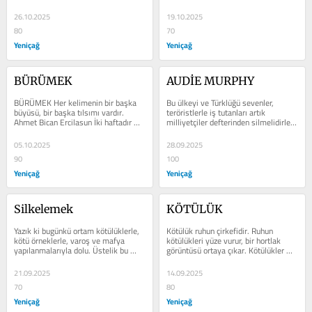
adım ileri gitti; bir daha taviz...
26.10.2025
19.10.2025
80
70
Yeniçağ
Yeniçağ
BÜRÜMEK
AUDİE MURPHY
BÜRÜMEK Her kelimenin bir başka 
Bu ülkeyi ve Türklüğü sevenler, 
büyüsü, bir başka tılsımı vardır. 
teröristlerle iş tutanları artık 
Ahmet Bican Ercilasun İki haftadır 
milliyetçiler defterinden silmelidirler. 
kötülük, silkelemek gibi can...
Düşmanla iş birliği edene...
05.10.2025
28.09.2025
90
100
Yeniçağ
Yeniçağ
Silkelemek
KÖTÜLÜK
Yazık ki bugünkü ortam kötülüklerle, 
Kötülük ruhun çirkefidir. Ruhun 
kötü örneklerle, varoş ve mafya 
kötülükleri yüze vurur, bir hortlak 
yapılanmalarıyla dolu. Üstelik bu 
görüntüsü ortaya çıkar. Kötülükler 
yapılanmalar başlarımızın...
bazen de ellere kollara,...
21.09.2025
14.09.2025
70
80
Yeniçağ
Yeniçağ