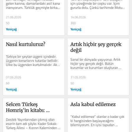
gelen kanına, damarlardaki asil kana 
için yüreğimde bir coşku var. İçim 
inanıyorum. Türklük geçmişte birkaç 
gururla dolu. Çünkü tarihimde Motun 
kez büyük oldu. Yakın...
Yabgu var, İstemi Kağan,...
21.06.2026
14.06.2026
50
300
Yeniçağ
Yeniçağ
Nasıl kurtuluruz?
Artık hiçbir şey gerçek 
değil
Türkiye bir şeytan üçgeni içindedir. 
Sanal bir dünyada yaşıyoruz. Artık 
Üçgenin kenarlarını tutanlar bellidir. 
hiçbir şey gerçek değil. Bütün 
Ülke bu üçgenden kurtulmalıdır. Aksi 
kurumlar ve kurumları oluşturan 
takdirde...
bütün insanlar hastalıklı. Ülkenin...
07.06.2026
31.05.2026
60
50
Yeniçağ
Yeniçağ
Selcen Türkeş 
Asla kabul edilemez
Homriş’in kitabı: 
TÜRKEŞ AİLESİ
“Kabul edilemez” olanlar o kadar çok 
Destek Yayınlarından çıkmış olan 
ki hangisinden başlayacağımı 
eserin tam adı şöyle: Kader Sokak: 
bilemiyorum. En iyisi tapudan 
Türkeş Ailesi – Kızının Kaleminden 
başlamak. Bu vatan Türk milletine...
Alparslan Türkeş ve Ailesinin...