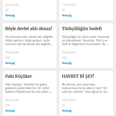
24.05.2026
17.05.2026
60
60
Yeniçağ
Yeniçağ
Böyle devlet aklı olmaz!
Türkçülüğün hedefi
Hiç kimsenin aklı, devlet aklı değildir. 
Türkçülüğün iki yönü vardır: Korumak 
Hiçbir partinin, hiçbir grubun, hiçbir 
ve yükseltmek. Korumak, Türk’ü ve 
kurumun aklı da devlet aklı değildir. 
Türk’ün değerlerini korumaktır. Bu 
İktidarda olanların,...
konuyu başka bir...
10.05.2026
03.05.2026
350
250
Yeniçağ
Yeniçağ
Paki Küçüker
HAYRET Bİ ŞEY!
Paki Küçüker, Türkoloji’nin gülen, 
Biz dilciler, yeni çıkan bazı 
güldüren yüzlerinden biri idi. Vefat 
kullanımlara itiraz ederiz. Hem “Dil 
haberini Özbekistan’da iken aldık ve 
canlı bir varlıktır.” diye öğretiriz, hem 
çok üzüldük. Paki,...
de dilin canlılığını...
26.04.2026
19.04.2026
350
50
Yeniçağ
Yeniçağ