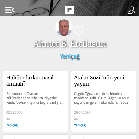
menu_open
Ahmet B. Ercilasun
Yeniçağ
Hükümdarları nasıl 
Atalar Sözü’nün yeni 
anmalı?
yayını
Bir zamanlar Osmanlı 
Özgün Oğuzname üç bölümden 
hükümdarlarına bile kral diyenler 
meydana gelir. Oğuz Kağan ile onun 
vardı. Neyse ki şimdi böyle yanlışlar 
soyundan gelen hükümdarların sözlü-
pek yapılmıyor. Her hükümdar, 
efsanevi tarihi, atasözleri ve Dede...
dönemindeki...
02.08.2026
26.07.2026
20
20
Yeniçağ
Yeniçağ