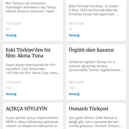
Ben Türkçeyi çok seviyorum. 
Bakü Türkoloji Kurultayı, 26 Şubat – 
Kullandığım kelimelerin hep Türkçe 
6 Mart 1926 tarihlerinde Bakü’de, 
kökenli olmasını istiyorum. Fakat 
İsmailiye Sarayı’nda yapılmıştır. 
geçen gün saat sözü aklıma takıldı....
Kurultayın Azerbaycan...
15.03.2026
08.03.2026
50
70
Yeniçağ
Yeniçağ
Eski Türkiye’den bir 
Örgütü olan kazanır
film: Akma Tuna
İstihbarat örgütleri Türkiye’nin iç 
Geçen akşam televizyonda bir film 
işleriyle uğraşmayı bırakıp 
seyrettim. Eski Türkiye’den, 
çevremizdeki Türkleri örgütlemelidir. 
1973’ten bir film: Akma Tuna. Konu, 
Ne zamandır aklımdaydı....
Tuna kıyısındaki Estergon kalesinin...
01.03.2026
08.02.2026
150
150
Yeniçağ
Yeniçağ
AÇIKÇA SÖYLEYİN
Osmanlı Türkçesi
Siyasi partiler açıkça söylemelidirler: 
İşbu güzel dilimiz, Dede Korkut’un 
DEM’in, ülkeyi bölünmeye götürecek 
dediği gibi, işte o zamanlardan beri 
söylem ve taleplerine katılıyorlar mı 
sürilüp gideyorur. Osmanlı Türkçesi, 