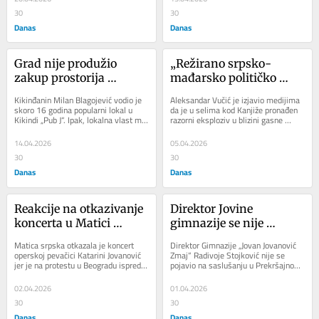
branićemo naše 
30
30
glasove“
Danas
Danas
Grad nije produžio 
„Režirano srpsko-
zakup prostorija 
mađarsko političko 
vlasniku popularnog 
pozorište“: Razorni 
Kikinđanin Milan Blagojević vodio je 
Aleksandar Vučić je izjavio medijima 
lokala u Kikindi jer je 
eksploziv u blizini 
skoro 16 godina popularni lokal u 
da je u selima kod Kanjiže pronađen 
Kikindi „Pub J“. Ipak, lokalna vlast mu 
razorni eksploziv u blizini gasne 
podržao studente: 
gasne infrastrukture
nije produžila zakup gradskih...
infrastrukture koja povezuje Srbiju i...
Obrazloženje – tako je 
14.04.2026
05.04.2026
odlučio gradonačelnik
30
30
Danas
Danas
Reakcije na otkazivanje 
Direktor Jovine 
koncerta u Matici 
gimnazije se nije 
srpskoj: „Nemački 
pojavio na saslušanju 
Matica srpska otkazala je koncert 
Direktor Gimnazije „Jovan Jovanović 
ekstremni desničari su 
na sudu: Prijavili ga 
operskoj pevačici Katarini Jovanović 
Zmaj“ Radivoje Stojković nije se 
jer je na protestu u Beogradu ispred 
pojavio na saslušanju u Prekršajnom 
dobrodošli, a operske 
nastavnici
Rektorata zapevala satirični prepev...
sudu zbog prijave koje su protiv...
pevačice zabranjene“
02.04.2026
01.04.2026
30
30
Danas
Danas