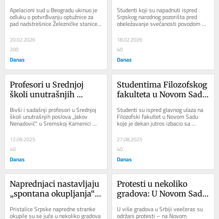
Krajnje je vreme da se o 
„Kada su se pojavili 
Apelacioni sud u Beogradu ukinuo je 
Studenti koji su napadnuti ispred 
optužnici za pad 
batinaši, policija se 
odluku o potvrđivanju optužnice za 
Srpskog narodnog pozorišta pred 
pad nadstrešnice Železničke stanice u 
obeležavanje svečanosti povodom 
nadstrešnice oglasi TOK
skonila“
Novom Sadu i naložio da se o njoj...
dva veka od osnivanja Matice srpske, 
na...
20.02.2026
18.02.2026
200
40
Danas
Danas
Profesori u Srednjoj 
Studentima Filozofskog 
školi unutrašnjih 
fakulteta u Novom Sadu 
poslova tvrde da trpe 
pridružili se i 
Bivši i sadašnji profesori u Srednjoj 
Studenti su ispred glavnog ulaza na 
mobing i ponižavanje, 
poljoprivrednici na 
školi unutrašnjih poslova „Jakov 
Filozofski fakultet u Novom Sadu 
Nenadović“ u Sremskoj Kamenici 
koje je dekan jutros izbacio sa 
direktorka negira
traktorima (FOTO; 
kažu da trpe mobing i ponižavanje 
fakulteta su postavili tendu i doneli 
VIDEO)
od...
zvučnike....
12.09.2025
27.08.2025
40
40
Danas
Danas
Naprednjaci nastavljaju 
Protesti u nekoliko 
„spontana okupljanja“ u 
gradova: U Novom Sadu 
subotu: Novi Sad ostaje 
verbalni sukob 
Pristalice Srpske napredne stranke 
U više gradova u Srbiji veečeras su 
„zabranjeni grad“?
funkcionera SNS sa 
okupile su se juče u nekoliko gradova 
održani protesti – na Novom 