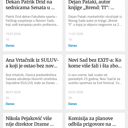
Dekan Patrik Drid na 
Dejan Pataki, autor 
sednicama Senata u 
knjige „Brend: TI“: 
Novom Sadu na kojima 
„Ljudi od znanja, 
Patrik Drid dekan Fakulteta sporta i 
Dejan Pataki marketinški stručnjak iz 
„nepodobni profesori“ 
iskustva i integriteta 
fizičkog vaspitanja u Novom Sadu 
Novog Sada autor je knjige „Brend: 
koji vodi kampanju protiv profesora 
TI“ u kojoj je objavio razgovore sa 28 
ostaju bez posla nosi 
češće biraju tišinu i 
koji su podržali studente i u kojoj su 
sagovornika iz različitih...
naočare za snimanje
egzil iz digitalnog 
bez...
15.07.2026
11.07.2026
prostora“
10
10
Danas
Danas
Ana Vrtačnik iz SULUV-
Novi Sad bez EXIT-a: Ko 
a koji je ostao bez novca 
kome više fali i šta zbog 
nakon što je podržao 
toga gubi grad?
Ana Vrtačnik, članica predsedništva 
U ovo vreme, baš svake od 
studente: „Kultura nije 
Saveza udruženja likovnih umetnika 
poslednjih 25 godina, Novi Sad bi se 
Vojvodine (SULUV), kaže za Danas da 
uveliko spremao za Exit festival. Svi 
trošak iz budžeta, ona je 
su ostali potpuno bez 
smeštajni kapaciteti, od hotela i 
javno dobro“
institucionalne...
hostela do...
06.07.2026
03.07.2026
20
20
Danas
Danas
Nikola Pejaković više 
Komisija za planove 
nije direktor Drame 
odbila prigovore na 