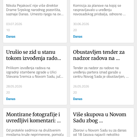
Srpskog narodnog 
izgradnju „Novog Sada 
Nikola Pejaković nije više direktor 
Komisija za planove na kojoj se 
pozorišta
na vodi“: Građani i 
Drame Srpskog narodnog pozorišta, 
raspravljavalo u uređenju 
saznaje Danas. Umesto njega na ovu 
novosadskog priobalja, odnosno 
aktivisti pravili buku pa 
funkciju došao je glumac SNP-a 
gradnje delova „Novog Sada na vodi“ 
napustili salu
Nebojša...
prošla je uz...
03.07.2026
30.06.2026
10
20
Danas
Danas
Urušio se zid u stanu 
Obustavljen tender za 
tokom izvođenja radova 
nadzor radova na 
na susednoj zgradi: 
uređenju Ulice Modene: 
Prilikom izvođenja radova na 
Tender za nadzor za radove na 
Samo srećom niko nije 
Centar Novog Sada 
izgradnji stambene zgrade u Ulici 
uređenju partera iznad garaže u 
Stevana Sremca u Novom Sadu, juče 
centru Novog Sada je obustavljen, 
povređen
raskopan četiri godine
se tokom betoniranja urušio se zid 
što znači da će početak uređenja 
stana na...
Ulice Modene...
28.05.2026
26.05.2026
20
20
Danas
Danas
Montirane fotografije i 
Više skupova u Novom 
uvredljivi komentari: 
Sadu zbog 
Profesorke Pedagoškog 
neraspisivanja izbora, 
Od protekle sedmice na društvenim 
Zborovi u Novom Sadu su za danas 
fakulteta u Somboru 
pristalice SNS-a se 
mrežama kruže neprimerene, pomoću 
od 18 časova najavili nekoliko 