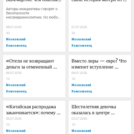
тотальные цифровые 
Донбасса, которая годами 
Авторы инициативы говорят о 
запреты для детей
добивается документа о 
безопасности 
несовершеннолетних. Но любой 
смерти
новый...
08.07.2026
07.07.2026
30
20
Московский
Московский
Комсомолец
Комсомолец
«Отели не возвращают 
Вместо лиры — евро? Что 
деньги за отмененный 
изменит вступление 
отпуск»: юрист объяснил, 
06.07.2026
Турции в европейскую 
06.07.2026
как забрать свои средства, 
10
платежную систему
10
если планы изменились
Московский
Московский
Комсомолец
Комсомолец
«Китайская распродажа 
Шестилетняя девочка 
заканчивается»: почему 
оказалась в центре 
Европа объявила войну 
06.07.2026
многолетнего семейного 
02.07.2026
дешевым маркетплейсам и 
10
спора
10
что это значит для россиян
Московский
Московский