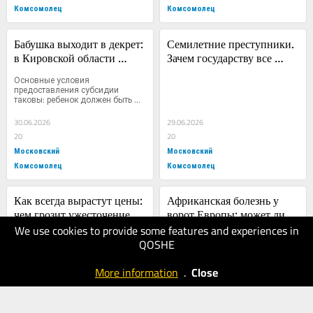
Комсомолец
Комсомолец
Бабушка выходит в декрет: 
Семилетние преступники. 
в Кировской области 
Зачем государству все 
старшему поколению будут 
раньше записывать детей в 
Основные условия 
платить за ранний выход 
рецидивисты
предоставления субсидии 
таковы: ребенок должен быть 
мам на работу
первенцем,...
30.06.2026
29.06.2026
20
20
Московский
Московский
Комсомолец
Комсомолец
Как всегда вырастут цены: 
Африканская болезнь у 
чем грозит ужесточение 
ворот Европы: может ли 
We use cookies to provide some features and experiences in
правил для самозанятых
26.06.2026
Эбола дойти до России
24.06.2026
QOSHE
20
10
Московский
Московский
More information
.
Close
Комсомолец
Комсомолец