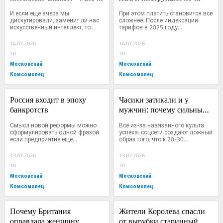
больно»
применению
И если еще вчера мы 
При этом платить становится все 
дискутировали, заменит ли нас 
сложнее. После индексации 
искусственный интеллект, то...
тарифов в 2025 году...
14.07.2026
14.07.2026
10
10
Московский
Московский
Комсомолец
Комсомолец
Россия входит в эпоху 
Часики затикали и у 
банкротств
мужчин: почему сильный 
пол начал стареть в 30-35 
Смысл новой реформы можно 
Всё из-за навязанного культа 
лет
сформулировать одной фразой: 
успеха: соцсети создают ложный 
если предприятие еще...
образ того, что к 20-30...
13.07.2026
13.07.2026
10
10
Московский
Московский
Комсомолец
Комсомолец
Почему Британия 
Жители Королева спасли 
оправдала женщину, 
от вырубки старинный 