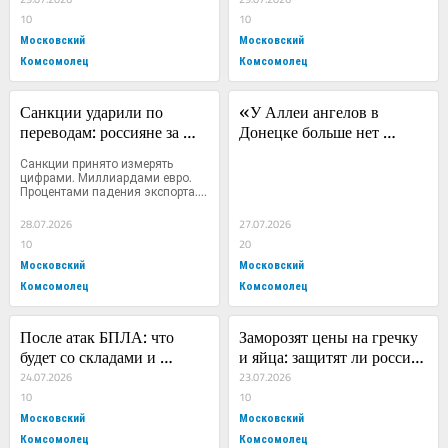
10
10
Московский
Московский
Комсомолец
Комсомолец
Санкции ударили по 
«У Аллеи ангелов в 
переводам: россияне за 
Донецке больше нет 
рубежом остались без 
конца»: страшно 
Санкции принято измерять 
привычных сервисов
понимать, что одной аллеи 
цифрами. Миллиардами евро. 
Процентами падения экспорта....
для всех погибших детей 
уже не хватило бы
28.07.2026
27.07.2026
10
20
Московский
Московский
Комсомолец
Комсомолец
После атак БПЛА: что 
Заморозят цены на гречку 
будет со складами и 
и яйца: защитят ли россиян 
вырастут ли цены на 
24.07.2026
от инфляции или это путь 
23.07.2026
товары
10
к дефициту?
10
Московский
Московский
Комсомолец
Комсомолец