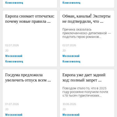
Комсомолец
Комсомолец
Европа снимает отпечатки: 
Обман, каналья! Эксперты 
почему новые правила 
не подтвердили, что 
въезда в ЕС вызвали 
найденные в Маастрихте 
Причина оказалась 
тревогу у авиакомпаний
останки принадлежат 
приключенческо-детективной — 
подстать герою романов...
д'Артаньяну
02.07.2026
02.07.2026
20
20
Московский
Московский
Комсомолец
Комсомолец
Госдума предложила 
Европа уже дает задний 
увеличить отпуск всем 
ход: полный запрет 
россиянам
туристических виз 
Поводом стало то, что в 2025 
россиянам может стать 
году россияне получили почти 
478 тысяч туристических...
историческим 
прецедентом
01.07.2026
30.06.2026
20
20
Московский
Московский