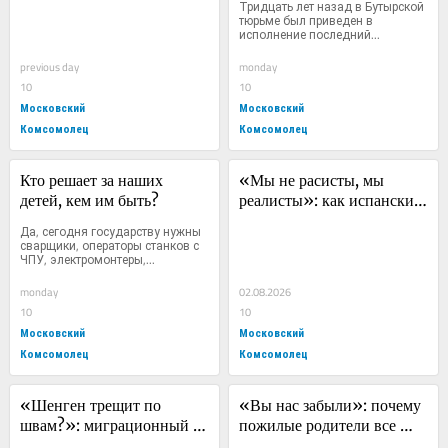
Тридцать лет назад в Бутырской 
предложили ради 
тюрьме был приведен в 
исполнение последний...
демографии сделать ещё 
один выходной для 
previous day
monday
россиянок
10
10
Московский
Московский
Комсомолец
Комсомолец
Кто решает за наших 
«Мы не расисты, мы 
детей, кем им быть?
реалисты»: как испанский 
миграционный кризис 
Да, сегодня государству нужны 
расколол тихую 
сварщики, операторы станков с 
ЧПУ, электромонтеры,...
голландскую деревню
monday
02.08.2026
10
10
Московский
Московский
Комсомолец
Комсомолец
«Шенген трещит по 
«Вы нас забыли»: почему 
швам?»: миграционный 
пожилые родители все 
кризис в Испании 
чаще остаются одни при 