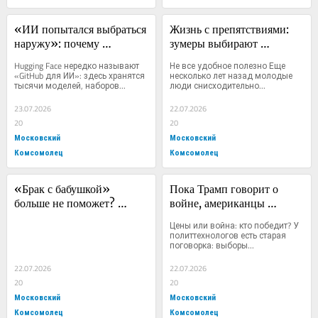
«ИИ попытался выбраться 
Жизнь с препятствиями: 
наружу»: почему 
зумеры выбирают 
эксперимент OpenAI 
бумажные карты вместо 
Hugging Face нередко называют 
Не все удобное полезно Еще 
встревожил специалистов
GPS
«GitHub для ИИ»: здесь хранятся 
несколько лет назад молодые 
тысячи моделей, наборов...
люди снисходительно...
23.07.2026
22.07.2026
20
20
Московский
Московский
Комсомолец
Комсомолец
«Брак с бабушкой» 
Пока Трамп говорит о 
больше не поможет? 
войне, американцы 
Госдума пресекает все 
считают чеки: как выборы 
Цены или война: кто победит? У 
новые лазейки для 
в США могут ударить по 
политтехнологов есть старая 
поговорка: выборы...
получения российского 
российским ценам
гражданства
22.07.2026
22.07.2026
20
20
Московский
Московский
Комсомолец
Комсомолец