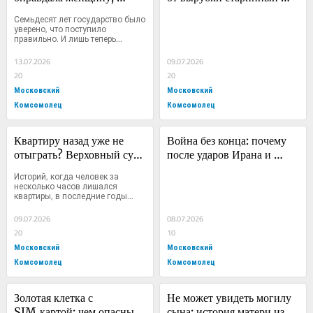
которую повесили 70 лет 
усадебный парк, который 
Семьдесят лет государство было 
назад
готовились застроить
уверено, что поступило 
правильно. И лишь теперь...
13.07.2026
09.07.2026
20
20
Московский
Московский
Комсомолец
Комсомолец
Квартиру назад уже не 
Война без конца: почему 
отыграть? Верховный суд 
после ударов Ирана и 
переписал правила борьбы 
США мир уже не верит в 
Историй, когда человек за 
с мошенниками
ее окончание
несколько часов лишался 
квартиры, в последние годы...
09.07.2026
08.07.2026
20
10
Московский
Московский
Комсомолец
Комсомолец
Золотая клетка с 
Не может увидеть могилу 
SIM‑картой: чем опасны 
сына: история матери из 