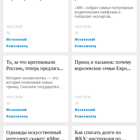
отпугнуть россиян, 
топливо и не попасть на 
«МК» собрал самые популярные 
кормивших ее весь сезон
дорогостоящий ремонт
водительские лайфхаки и 
попросил экспертов...
16.07.2026
16.07.2026
10
10
Московский
Московский
Комсомолец
Комсомолец
То, за что критиковали 
Принц и пасынок: почему 
Россию, теперь предлагает 
королевские семьи Европы 
Европа
больше не могут скрыть 
История человечества — это 
сексуальные скандалы 
история появления новых 
границ. Сначала государство...
своих членов
15.07.2026
14.07.2026
20
10
Московский
Московский
Комсомолец
Комсомолец
Однажды искусственный 
Как списать долги по 
интеллект скажет: «Мне 
ЖКХ: инструкция по 