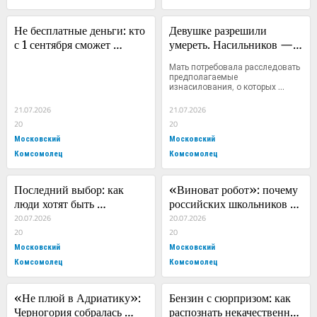
Не бесплатные деньги: кто 
Девушке разрешили 
с 1 сентября сможет 
умереть. Насильников — 
вернуть часть расходов на 
не наказали
Мать потребовала расследовать 
страхование жизни
предполагаемые 
изнасилования, о которых 
дочь...
21.07.2026
21.07.2026
20
20
Московский
Московский
Комсомолец
Комсомолец
Последний выбор: как 
«Виноват робот»: почему 
люди хотят быть 
российских школьников 
похоронены в XXI веке
20.07.2026
все чаще не пускают в 
20.07.2026
20
десятый класс
20
Московский
Московский
Комсомолец
Комсомолец
«Не плюй в Адриатику»: 
Бензин с сюрпризом: как 
Черногория собралась 
распознать некачественное 