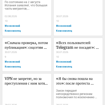
По состоянию на 2 августа 
спровоцировал 
взрослых детях
Испания заявляет, что большая 
часть мигрантов,...
крупнейший спор о 
границах Европы за 
02.08.2026
30.07.2026
последние годы
10
10
Московский
Московский
Комсомолец
Комсомолец
«Сначала проверка, потом 
«Всех пользователей 
публикация»: соцсетям 
Telegram не посадят»: 
предложили ввести 
30.07.2026
адвокат объяснила 
30.07.2026
тотальную премодерацию
9
последствия дела Дурова
10
Московский
Московский
Комсомолец
Комсомолец
VPN не запретят, но за 
«Я бы снова пошла на 
преступления с ним хотят 
это»: после протеста 
наказывать строже
против закона о 
Закон передает 
памятниках 72-летняя 
непосредственно регионам 
полномочия по исключению 
ученая встретилась с 
памятников...
«МК»
29.07.2026
29.07.2026