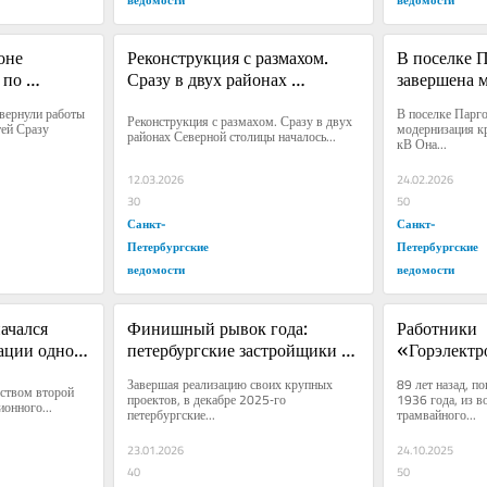
не 
Реконструкция с размахом. 
В поселке П
по 
Сразу в двух районах 
завершена м
лосетей
Северной столицы началось 
крупной по
вернули работы 
В поселке Парго
Реконструкция с размахом. Сразу в двух 
масштабное обновление 
кВ
ей Сразу 
модернизация кр
районах Северной столицы началось...
кВ Она...
теплосетей
12.03.2026
24.02.2026
30
50
Санкт-
Санкт-
Петербургские
Петербургские
ведомости
ведомости
ачался 
Финишный рывок года: 
Работники 
ации одного 
петербургские застройщики 
«Горэлектр
удвоили ввод жилья в декабре
день рожден
Завершая реализацию своих крупных 
89 лет назад, п
ством второй 
 проектов
троллейбус
проектов, в декабре 2025‑го 
1936 года, из в
ионного...
петербургские...
трамвайного...
23.01.2026
24.10.2025
40
50