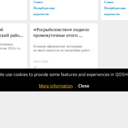
Санкт-
Санкт-
Петербургские
Петербургские
ведомости
ведомости
б 
«Росрыболовство» подвело 
кий район 
промежуточные итоги 
Большой африканской 
ективных 
Большая африканская экспедиция 
м в городе
экспедиции
огам 2024-го, 
не имеет аналогов по масштабам работ...
09.07.2025
40
We use cookies to provide some features and experiences in QOSH
Санкт-
Петербургские
More information
.
Close
ведомости