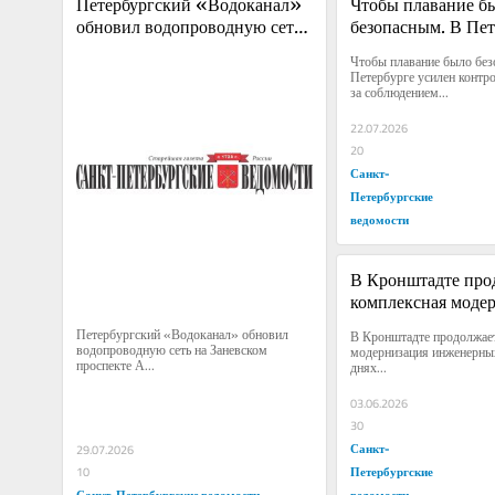
​Петербургский «Водоканал» 
Чтобы плавание бы
обновил водопроводную сеть 
безопасным. В Пет
на Заневском проспекте
усилен контроль за 
Чтобы плавание было без
соблюдением прави
Петербурге усилен контро
за соблюдением...
судоходства
22.07.2026
20
Санкт-
Петербургские
ведомости
В Кронштадте прод
комплексная модер
инженерных сетей
​Петербургский «Водоканал» обновил 
В Кронштадте продолжает
водопроводную сеть на Заневском 
модернизация инженерных
проспекте А...
днях...
03.06.2026
30
Санкт-
29.07.2026
Петербургские
10
Санкт-Петербургские ведомости
ведомости