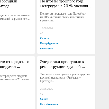
 обсудили 
По итогам прошлого года 
ыхода 
Петербург на 20 % увеличил 
их компаний на 
объем инвестиций в развитие 
По итогам прошлого года Петербург 
дили стратегии выхода 
 дружественных 
городской инженерно-
на 20 % увеличил объем инвестиций 
омпаний на рынки пяти...
в развитие...
энергетической 
инфраструктуры
15.06.2026
40
Санкт-
Петербургские
ведомости
ств из городского 
Энергетики приступили к 
нируется 
реконструкции крупной 
вать 71 жилое 
магистрали «Рыбацкая»
Энергетики приступили к реконструкции 
из городского бюджета 
для детей-сирот
крупной магистрали «Рыбацкая» 
емонтировать 71 жилое...
Проходит...
20.04.2026
40
Санкт-
Петербургские
ведомости