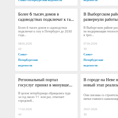
Более 6 тысяч домов в 
В Выборгском райо
садоводствах подключат к газу 
развернули работы 
в Петербурге до 2030 года
модернизации теп
Более 6 тысяч домов в садоводствах 
В Выборгском районе раз
подключат к газу в Петербурге до 2030 
по модернизации теплосет
года...
в трех...
08.04.2026
07.04.2026
40
30
Санкт-
Санкт-
Петербургские
Петербургские
ведомости
ведомости
Региональный портал 
В городе на Неве н
госуслуг принял в минувшем 
новый этап реализ
году более 610 тыс. заявлений
из крупных 
В целом петербуржцы обращались туда 
Они связаны со строитель
инфраструктурных
за год около 11 млн раз, отмечает 
нитки главного канализац
городской...
11.02.2026
29.01.2026
40
30