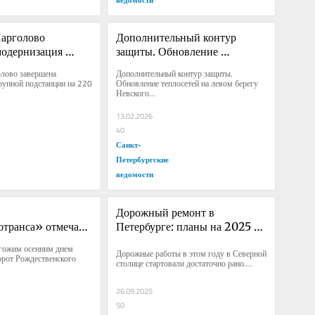
арголово 
Дополнительный контур 
одернизация 
защиты. Обновление 
дстанции на 220 
теплосетей на левом берегу 
лово завершена 
Дополнительный контур защиты. 
Невского района завершилось 
упной подстанции на 220 
Обновление теплосетей на левом берегу 
Невского...
раньше срока
13.02.2026
40
Санкт-
Петербургские
ведомости
Дорожный ремонт в 
отранса» отмечают 
Петербурге: планы на 2025 
ия городского 
год выполняются в срок
огожим осенним днем 
Дорожные работы в этом году в Северной 
а
орот Рождественского 
столице стартовали достаточно рано....
26.09.2025
50