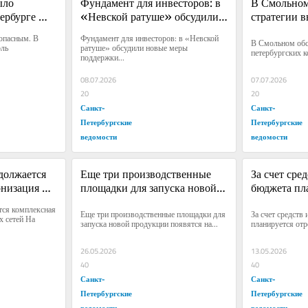
ло 
Фундамент для инвесторов: в 
В Смольном
ербурге 
«Невской ратуше» обсудили 
стратегии в
новые меры поддержки 
петербургск
опасным. В 
Фундамент для инвесторов: в «Невской 
В Смольном обсу
л 
бизнеса
рынки пяти
ль 
ратуше» обсудили новые меры 
петербургских к
поддержки...
стран
08.07.2026
07.07.2026
20
20
Санкт-
Санкт-
Петербургские
Петербургские
ведомости
ведомости
олжается 
Еще три производственные 
За счет сред
низация 
площадки для запуска новой 
бюджета пла
продукции появятся на 
отремонтиро
ся комплексная 
Еще три производственные площадки для 
За счет средств 
территории петербургской 
помещение 
 сетей На 
запуска новой продукции появятся на...
планируется отр
ОЭЗ
26.05.2026
13.05.2026
40
40
Санкт-
Санкт-
Петербургские
Петербургские
ведомости
ведомости