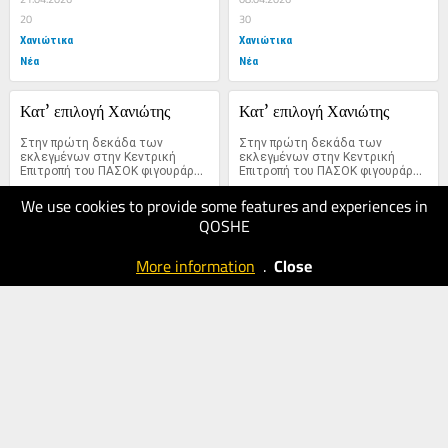
20
30
Χανιώτικα
Χανιώτικα
Νέα
Νέα
Κατ’ επιλογή Χανιώτης
Κατ’ επιλογή Χανιώτης
Στην πρώτη δεκάδα των 
Στην πρώτη δεκάδα των 
εκλεγµένων στην Κεντρική 
εκλεγµένων στην Κεντρική 
Επιτροπή του ΠΑΣΟΚ φιγουράρει 
Επιτροπή του ΠΑΣΟΚ φιγουράρει 
ο Μιχάλης Αεράκης,...
ο Μιχάλης Αεράκης,...
We use cookies to provide some features and experiences in
02.04.2026
02.04.2026
QOSHE
30
30
Χανιώτικα
Χανιώτικα
More information
.
Close
Νέα
Νέα