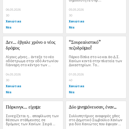
δηµοσιότητα ο πρ....
«Κήπος»...
06.05.2026
05.05.2026
30
30
Χανιώτικα
Χανιώτικα
Νέα
Νέα
∆εν… έβγαλε χρόνο ο νέος 
“Σουρεαλιστικό” 
δρόµος
πεζοδρόµιο!
Λίγους µήνες… άντεξε το νέο 
Πάρκο δίπλα στο 4ο και 8ο ∆.Σ. 
οδόστρωµα στην οδό Αντωνίου 
Χανίων κοντά στην πλατεία των 
Γιάνναρη στο κέντρο των 
∆ικαστηρίων. Το...
Χανίων....
04.05.2026
01.05.2026
30
40
Χανιώτικα
Χανιώτικα
Νέα
Νέα
Πάρκινγκ… είχαµε
∆ύο µνηµόνευσαν, έναν...
Συνεχίζεται η… αποψίλωση των 
Συλλυπητήριες αναφορές χθες 
θέσεων στάθµευσης σε 
στο ∆ηµοτικό Συµβούλιο Χανίων 
δρόµους των Χανίων. Σειρά 
για δύο Χανιώτες που έφυγαν 
χθες,...
από τη...