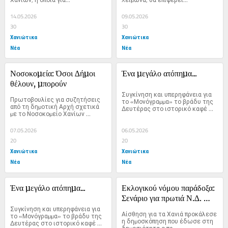
14.05.2026
09.05.2026
30
30
Χανιώτικα
Χανιώτικα
Νέα
Νέα
Νοσοκοµεία: Όσοι ∆ήµοι 
Ένα µεγάλο ατόπηµα...
θέλουν, µπορούν
Συγκίνηση και υπερηφάνεια για 
Πρωτοβουλίες για συζητήσεις 
το «Μονόγραµµα» το βράδυ της 
από τη δηµοτική Αρχή σχετικά 
∆ευτέρας στο ιστορικό καφέ 
µε το Νοσοκοµείο Χανίων 
«Κήπος»...
ανακοινώθηκαν πρόσφατα,...
07.05.2026
06.05.2026
20
20
Χανιώτικα
Χανιώτικα
Νέα
Νέα
Ένα µεγάλο ατόπηµα...
Εκλογικού νόμου παράδοξα: 
Σενάριο για πρωτιά Ν.∆. 
Συγκίνηση και υπερηφάνεια για 
χωρίς έδρα στα Χανιά
Αίσθηση για τα Χανιά προκάλεσε 
το «Μονόγραµµα» το βράδυ της 
η δηµοσκόπηση που έδωσε στη 
∆ευτέρας στο ιστορικό καφέ 