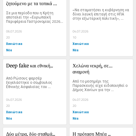
ζητούμενο με τα τοπικά 
προϊόντα
«Να σταματήσει η κυβέρνηση να 
Σε μια περίοδο που η Κρήτη 
δίνει λευκή επιταγή στις ΗΠΑ 
αποτελεί την «Ευρωπαϊκή 
στην εξωτερική πολιτική», 
Περιφέρεια Γαστρονομίας 2026» 
ζήτησε...
το ζήτημα...
06.07.2026
04.07.2026
20
10
Χανιώτικα
Χανιώτικα
Νέα
Νέα
Deep fake και εθνική...
Χελώνα νεκρή, σε… 
αναμονή
Από Ρώσους φαρσέρ 
Από το μεσημέρι της 
ξεγελάστηκε ο σύµβουλος 
Παρασκευής είχε ειδοποιηθεί ο 
Εθνικής Ασφαλείας του 
Δήμος Χανίων για την 
πρωθυπουργού, Θάνος Ντόκος 
περισυλλογή μιας...
(φωτ.), ο...
04.07.2026
04.07.2026
20
20
Χανιώτικα
Χανιώτικα
Νέα
Νέα
Δύο μέτρα, δύο σταθμά...
Η πρόταση Μπέα ...