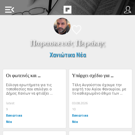
menu_open
Παρασκευάς Περάκης
Χανιώτικα Νέα
Οι φωτεινές και ...
Υπάρχει σχέδιο για ...
Εύλογα ερωτήματα για τις 
Τέλη Αυγούστου έχουμε την 
τοποθεσίες που επιλέγει ο 
γιορτή του Αγίου Φανουρίου, με 
Δήμος Χανίων να φτιάξει 
το καθιερωμένο έθιμο των 
φωτεινές διαβάζεις...
πεζοπόρων...
latest
03.08.2026
9
10
Χανιώτικα
Χανιώτικα
Νέα
Νέα