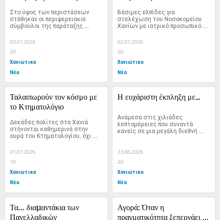
Στο ύψος των περιστάσεων 
Βάσιμες ελπίδες για 
στάθηκαν οι περιφερειακοί 
στελέχωση του Νοσοκομείου 
σύμβουλοι της παράταξης 
Χανίων με ιατρικό προσωπικό 
Αρναουτάκη στην πρόσφατη 
γεννά η πρόσφατη πρόταση...
συνεδρίαση...
03.07.2026
02.07.2026
20
20
Χανιώτικα
Χανιώτικα
Νέα
Νέα
Ταλαιπωρούν τον κόσμο με 
Η ευχάριστη έκπληξη με...
το Κτηματολόγιο
Ανάμεσα στις χιλιάδες 
Δεκάδες πολίτες στα Χανιά 
λεπτομέρειες που συναντά 
στήνονται καθημερινά στην 
κανείς σε μια μεγάλη διεθνή 
ουρά του Κτηματολογίου, όχι 
διοργάνωση όπως το...
επειδή έκαναν κάτι...
01.07.2026
23.06.2026
10
20
Χανιώτικα
Χανιώτικα
Νέα
Νέα
Τα… διαµαντάκια των 
Αγορά: Όταν η 
Πανελλαδικών
πραγματικότητα ξεπερνάει 