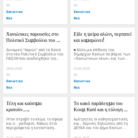
30
20
Χανιώτικα
Χανιώτικα
Νέα
Νέα
Χανιώτικες παρουσίες στο 
Είδε η ψείρα αλώνι, περπατεί 
Πολιτικό Συµβούλιο του 
και καµαρώνει!
ΠΑΣΟΚ
∆υναµικό “παρών” από τα Χανιά 
■ Άλλη µια επίθεση του 
στο νέο Πολιτικό Συµβούλιο του 
δηµάρχου Χανίων σε βάρος των 
ΠΑΣΟΚ που αναδείχθηκε την...
«Χανιώτικων νέων» και των...
28.04.2026
23.04.2026
30
20
Χανιώτικα
Χανιώτικα
Νέα
Νέα
Τέλη και καύσιµα 
Το κακό παράδειγµα του 
κρατούν…...
Κουµ Καπί και η εύλογη 
ανησυχία για τον Σταυρό
Ήταν στραβό το κλίµα, το έφαγε 
Αµέτρητες οι καθησυχαστικές 
και ο… γαϊδαρος. Κάπως έτσι 
και… πύρινες δηλώσεις από τη 
περιγράφεται η κατάσταση...
∆ΕΥΑΧ και τον ∆ήµο Χανίων 
περί...
21.04.2026
08.04.2026