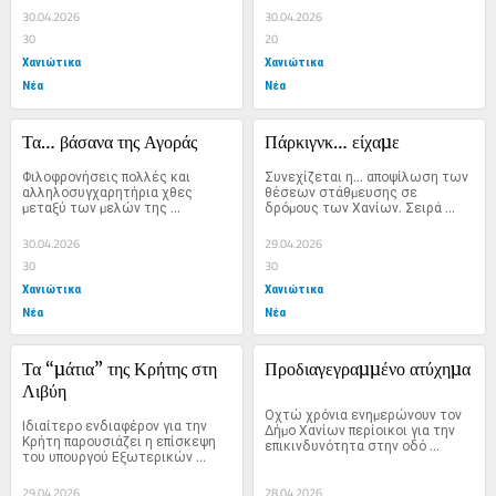
30.04.2026
30.04.2026
30
20
Χανιώτικα
Χανιώτικα
Νέα
Νέα
Τα… βάσανα της Αγοράς
Πάρκιγνκ… είχαµε
Φιλοφρονήσεις πολλές και 
Συνεχίζεται η… αποψίλωση των 
αλληλοσυγχαρητήρια χθες 
θέσεων στάθµευσης σε 
µεταξύ των µελών της 
δρόµους των Χανίων. Σειρά 
∆ηµοτικής Αρχής, για τα «όσα...
χθες, είχαν περίπου...
30.04.2026
29.04.2026
30
30
Χανιώτικα
Χανιώτικα
Νέα
Νέα
Τα “µάτια” της Κρήτης στη 
Προδιαγεγραµµένο ατύχηµα
Λιβύη
Οχτώ χρόνια ενηµερώνουν τον 
Ιδιαίτερο ενδιαφέρον για την 
∆ήµο Χανίων περίοικοι για την 
Κρήτη παρουσιάζει η επίσκεψη 
επικινδυνότητα στην οδό 
του υπουργού Εξωτερικών 
Σαµαριάς στο...
Γιώργου Γεραπετρίτη στη...
29.04.2026
28.04.2026