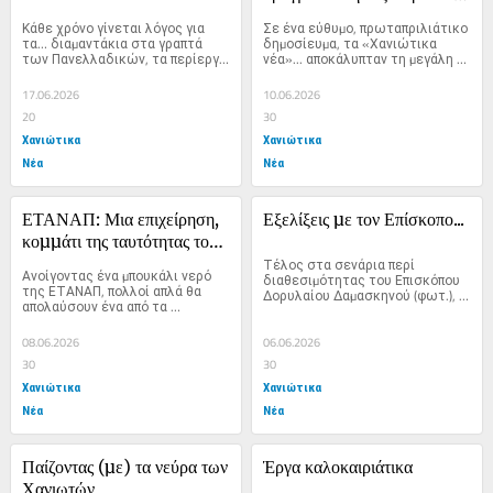
την Πρωταπριλιά
Κάθε χρόνο γίνεται λόγος για 
Σε ένα εύθυµο, πρωταπριλιάτικο 
τα… διαµαντάκια στα γραπτά 
δηµοσίευµα, τα «Χανιώτικα 
των Πανελλαδικών, τα περίεργα 
νέα»... αποκάλυπταν τη µεγάλη 
δηλαδή...
συµφωνία παραχώρησης της...
17.06.2026
10.06.2026
20
30
Χανιώτικα
Χανιώτικα
Νέα
Νέα
ΕΤΑΝΑΠ: Μια επιχείρηση, 
Εξελίξεις µε τον Επίσκοπο...
κοµµάτι της ταυτότητας του 
τόπου µας
Τέλος στα σενάρια περί 
Ανοίγοντας ένα µπουκάλι νερό 
διαθεσιµότητας του Επισκόπου 
της ΕΤΑΝΑΠ, πολλοί απλά θα 
∆ορυλαίου ∆αµασκηνού (φωτ.), 
απολαύσουν ένα από τα 
έρχεται να βάλει επίσηµη...
καλύτερα...
08.06.2026
06.06.2026
30
30
Χανιώτικα
Χανιώτικα
Νέα
Νέα
Παίζοντας (µε) τα νεύρα των 
Έργα καλοκαιριάτικα
Χανιωτών