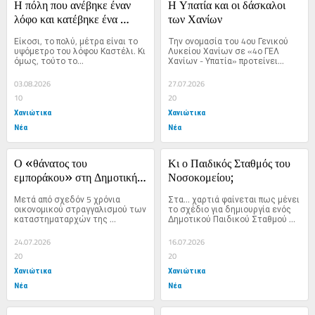
Η πόλη που ανέβηκε έναν 
Η Υπατία και οι δάσκαλοι 
λόφο και κατέβηκε ένα 
των Χανίων
βουνό
Είκοσι, το πολύ, μέτρα είναι το 
Την ονομασία του 4ου Γενικού 
υψόμετρο του λόφου Καστέλι. Κι 
Λυκείου Χανίων σε «4ο ΓΕΛ 
όμως, τούτο το...
Χανίων - Υπατία» προτείνει...
03.08.2026
27.07.2026
10
20
Χανιώτικα
Χανιώτικα
Νέα
Νέα
Ο «θάνατος του 
Κι ο Παιδικός Σταθμός του 
εμποράκου» στη Δημοτική 
Νοσοκομείου;
Αγορά
Μετά από σχεδόν 5 χρόνια 
Στα… χαρτιά φαίνεται πως μένει 
οικονομικού στραγγαλισμού των 
το σχέδιο για δημιουργία ενός 
καταστηματαρχών της 
Δημοτικού Παιδικού Σταθμού 
Δημοτικής Αγοράς, ήρθε χθες...
στον...
24.07.2026
16.07.2026
20
20
Χανιώτικα
Χανιώτικα
Νέα
Νέα