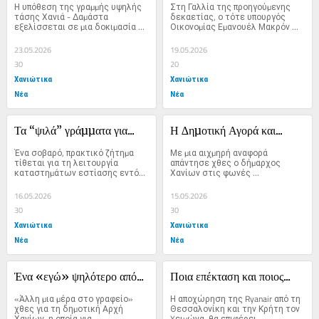
Η υπόθεση της γραµµής υψηλής 
Στη Γαλλία της προηγούµενης 
τάσης Χανιά - ∆αµάστα 
δεκαετίας, ο τότε υπουργός 
εξελίσσεται σε µια δοκιµασία 
Οικονοµίας Εµανουέλ Μακρόν 
αξιοπρέπειας...
αποφάσισε να αφήσει πίσω του...
23.05.2026
19.05.2026
30
20
Χανιώτικα
Χανιώτικα
Νέα
Νέα
Τα “ψιλά” γράµµατα για...
Η ∆ηµοτική Αγορά και...
Ένα σοβαρό, πρακτικό ζήτηµα 
Με µια αιχµηρή αναφορά 
τίθεται για τη λειτουργία 
απάντησε χθες ο δήµαρχος 
καταστηµάτων εστίασης εντός 
Χανίων στις φωνές 
της ∆ηµοτικής Αγοράς,...
διαµαρτυρίας για τις...
16.05.2026
15.05.2026
30
30
Χανιώτικα
Χανιώτικα
Νέα
Νέα
Ένα «εγώ» ψηλότερο από...
Ποια επέκταση και ποιος...
«Άλλη µια µέρα στο γραφείο» 
Η αποχώρηση της Ryanair από τη 
χθες για τη δηµοτική Αρχή 
Θεσσαλονίκη και την Κρήτη τον 
Χανίων, η οποία για...
Xειµώνα, θα επιφέρει...