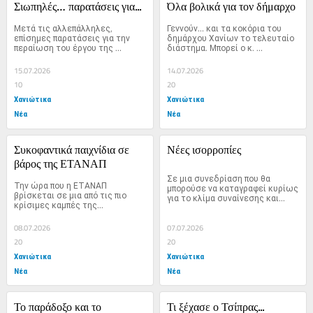
Σιωπηλές… παρατάσεις για...
Όλα βολικά για τον δήμαρχο
Μετά τις αλλεπάλληλες, 
Γεννούν… και τα κοκόρια του 
επίσημες παρατάσεις για την 
δημάρχου Χανίων το τελευταίο 
περαίωση του έργου της 
διάστημα. Μπορεί ο κ. 
Δημοτικής Αγοράς, έχουμε...
Σημανδηράκης...
15.07.2026
14.07.2026
10
20
Χανιώτικα
Χανιώτικα
Νέα
Νέα
Συκοφαντικά παιχνίδια σε 
Νέες ισορροπίες
βάρος της ΕΤΑΝΑΠ
Σε μια συνεδρίαση που θα 
Την ώρα που η ΕΤΑΝΑΠ 
μπορούσε να καταγραφεί κυρίως 
βρίσκεται σε μια από τις πιο 
για το κλίμα συναίνεσης και...
κρίσιμες καμπές της...
08.07.2026
07.07.2026
20
20
Χανιώτικα
Χανιώτικα
Νέα
Νέα
Το παράδοξο και το 
Τι ξέχασε ο Τσίπρας...