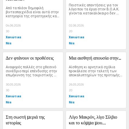
Πειστικές απαντήσεις για τον 
Από τα πλέον δηµοφιλή 
λόγο που τα έργα στον Β.Ο.Α.Κ. 
βιντεοπαιχνίδια είναι αυτά στην 
γίνονται κατακαλόκαιρο δεν 
κατηγορία της στρατηγικής και 
έχουµε...
προσοµοίωσης πόλεων....
04.06.2026
02.06.2026
30
20
Χανιώτικα
Χανιώτικα
Νέα
Νέα
∆εν φτάνουν οι προθέσεις
Μια αισθητή απουσία στην...
Αναφορές πολλές στο χθεσινό 
Αίσθηση κι αρνητικά σχόλια 
συνέδριο περί επένδυσης στην 
προκάλεσε στην τελετή των 
επιµήκυνση της τουριστικής 
αποκαλυπτηρίων της προτοµής 
περιόδου. Αυτό πάντως που...
του Σµηναγού (Ι)...
30.05.2026
26.05.2026
30
20
Χανιώτικα
Χανιώτικα
Νέα
Νέα
Στη σωστή µεριά της 
Λίγο Μακρόν, λίγο Σίλβιο 
ιστορίας
και το κόµµα µου…