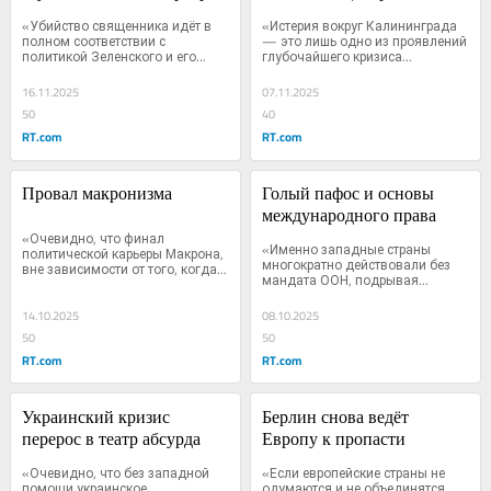
«Убийство священника идёт в 
«Истерия вокруг Калининграда 
полном соответствии с 
— это лишь одно из проявлений 
политикой Зеленского и его...
глубочайшего кризиса...
16.11.2025
07.11.2025
50
40
RT.com
RT.com
Провал макронизма
Голый пафос и основы 
международного права
«Очевидно, что финал 
«Именно западные страны 
политической карьеры Макрона, 
многократно действовали без 
вне зависимости от того, когда...
мандата ООН, подрывая...
14.10.2025
08.10.2025
50
50
RT.com
RT.com
Украинский кризис 
Берлин снова ведёт 
перерос в театр абсурда
Европу к пропасти
«Очевидно, что без западной 
«Если европейские страны не 
помощи украинское 
одумаются и не объединятся 