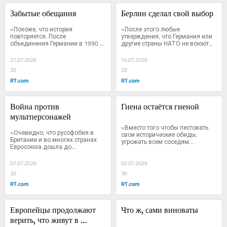
Забытые обещания
Берлин сделал свой выбор
«Похоже, что история 
«После этого любые 
повторяется. После 
утверждения, что Германия или 
объединения Германии в 1990 
другие страны НАТО не воюют...
году немецкое...
21.07.2026
14.07.2026
20
20
RT.com
RT.com
Война против 
Гиена остаётся гиеной
мультперсонажей
«Вместо того чтобы пестовать 
«Очевидно, что русофобия в 
свои исторические обиды, 
Британии и во многих странах 
угрожать всем соседям...
Евросоюза дошла до...
07.07.2026
02.07.2026
20
30
RT.com
RT.com
Европейцы продолжают 
Что ж, сами виноваты
верить, что живут в 