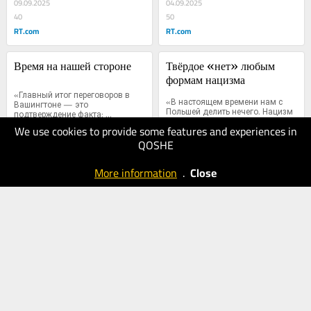
09.09.2025
04.09.2025
40
50
RT.com
RT.com
Время на нашей стороне
Твёрдое «нет» любым 
формам нацизма
«Главный итог переговоров в 
«В настоящем времени нам с 
Вашингтоне — это 
Польшей делить нечего. Нацизм 
подтверждение факта: 
и бандеровщина — это зло,...
коллективного...
We use cookies to provide some features and experiences in
QOSHE
19.08.2025
13.08.2025
40
30
More information
.
Close
RT.com
RT.com