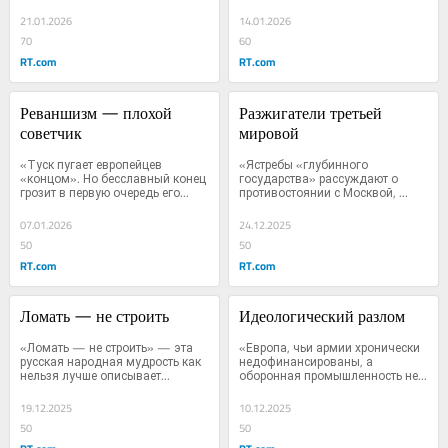
21.01.2026
14.01.2026
70
60
RT.com
RT.com
Реваншизм — плохой 
Разжигатели третьей 
советчик
мировой
«Туск пугает европейцев 
«Ястребы «глубинного 
«концом». Но бесславный конец 
государства» рассуждают о 
грозит в первую очередь его...
противостоянии с Москвой, 
словно...
07.01.2026
24.12.2025
50
50
RT.com
RT.com
Ломать — не строить
Идеологический разлом
«Ломать — не строить» — эта 
«Европа, чьи армии хронически 
русская народная мудрость как 
недофинансированы, а 
нельзя лучше описывает...
оборонная промышленность не...
19.12.2025
10.12.2025
50
50