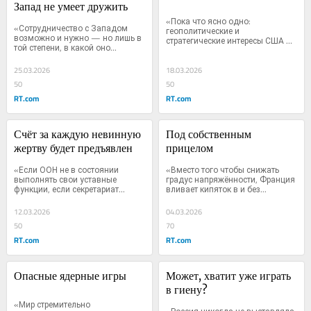
Запад не умеет дружить
«Пока что ясно одно: 
«Сотрудничество с Западом 
геополитические и 
возможно и нужно — но лишь в 
стратегические интересы США и 
той степени, в какой оно...
Евросоюза...
25.03.2026
18.03.2026
50
50
RT.com
RT.com
Счёт за каждую невинную 
Под собственным 
жертву будет предъявлен
прицелом
«Если ООН не в состоянии 
«Вместо того чтобы снижать 
выполнять свои уставные 
градус напряжённости, Франция 
функции, если секретариат...
вливает кипяток в и без...
12.03.2026
04.03.2026
50
70
RT.com
RT.com
Опасные ядерные игры
Может, хватит уже играть 
в гиену?
«Мир стремительно 