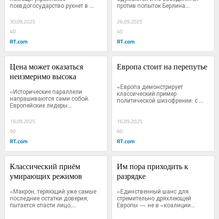
псевдогосударство рухнет в 
против попыток Берлина...
течение...
30.09.2025
26.09.2025
40
40
RT.com
RT.com
Цена может оказаться 
Европа стоит на перепутье
неизмеримо высока
«Европа демонстрирует 
«Исторические параллели 
классический пример 
напрашиваются сами собой. 
политической шизофрении: с 
Европейские лидеры...
одной...
19.09.2025
16.09.2025
50
60
RT.com
RT.com
Классический приём 
Им пора приходить к 
умирающих режимов
разрядке
«Макрон, теряющий уже самые 
«Единственный шанс для 
последние остатки доверия, 
стремительно дряхлеющей 
пытается спасти лицо,...
Европы — не в «коалиции...