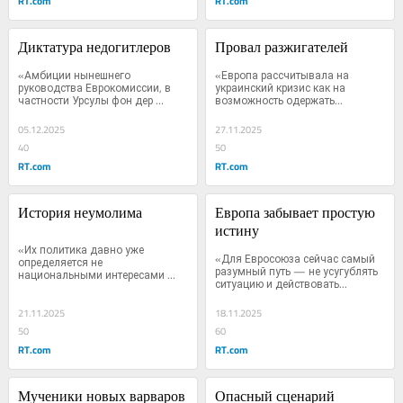
RT.com
RT.com
Диктатура недогитлеров
Провал разжигателей
«Амбиции нынешнего 
«Европа рассчитывала на 
руководства Еврокомиссии, в 
украинский кризис как на 
частности Урсулы фон дер 
возможность одержать...
Ляйен,...
05.12.2025
27.11.2025
40
50
RT.com
RT.com
История неумолима
Европа забывает простую 
истину
«Их политика давно уже 
«Для Евросоюза сейчас самый 
определяется не 
разумный путь — не усугублять 
национальными интересами 
ситуацию и действовать...
европейских...
21.11.2025
18.11.2025
50
60
RT.com
RT.com
Мученики новых варваров
Опасный сценарий