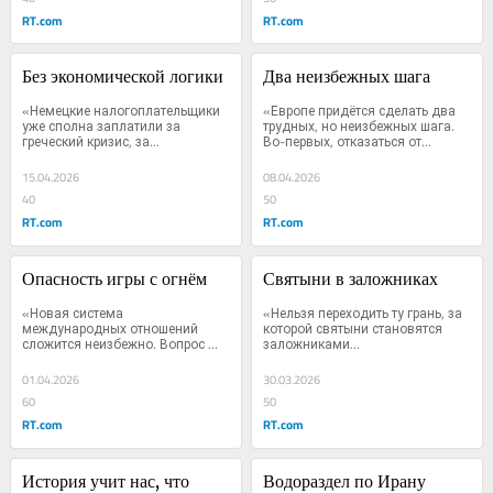
RT.com
RT.com
Без экономической логики
Два неизбежных шага
«Немецкие налогоплательщики 
«Европе придётся сделать два 
уже сполна заплатили за 
трудных, но неизбежных шага. 
греческий кризис, за...
Во-первых, отказаться от...
15.04.2026
08.04.2026
40
50
RT.com
RT.com
Опасность игры с огнём
Святыни в заложниках
«Новая система 
«Нельзя переходить ту грань, за 
международных отношений 
которой святыни становятся 
сложится неизбежно. Вопрос 
заложниками...
лишь в том,...
01.04.2026
30.03.2026
60
50
RT.com
RT.com
История учит нас, что 
Водораздел по Ирану