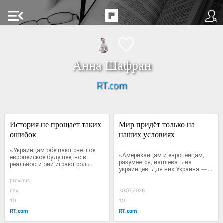
menu_open
Анна Шафран
RT.com
История не прощает таких 
Мир придёт только на 
ошибок
наших условиях
«Украинцам обещают светлое 
«Американцам и европейцам, 
европейское будущее, но в 
разумеется, наплевать на 
реальности они играют роль...
украинцев. Для них Украина —...
previous
day
30.07.2026
10
10
RT.com
RT.com