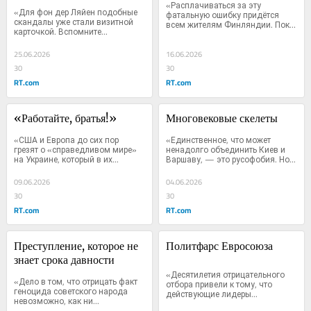
демократии
«Расплачиваться за эту 
«Для фон дер Ляйен подобные 
фатальную ошибку придётся 
скандалы уже стали визитной 
всем жителям Финляндии. Пока 
карточкой. Вспомните...
их...
25.06.2026
16.06.2026
30
30
RT.com
RT.com
«Работайте, братья!»
Многовековые скелеты
«США и Европа до сих пор 
«Единственное, что может 
грезят о «справедливом мире» 
ненадолго объединить Киев и 
на Украине, который в их...
Варшаву, — это русофобия. Но...
09.06.2026
04.06.2026
30
30
RT.com
RT.com
Преступление, которое не 
Политфарс Евросоюза
знает срока давности
«Десятилетия отрицательного 
«Дело в том, что отрицать факт 
отбора привели к тому, что 
геноцида советского народа 
действующие лидеры...
невозможно, как ни...