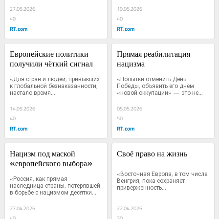
27.05.2026
19.05.2026
40
40
RT.com
RT.com
Европейские политики 
Прямая реабилитация 
получили чёткий сигнал
нацизма
«Для стран и людей, привыкших 
«Попытки отменить День 
к глобальной безнаказанности, 
Победы, объявить его днём 
настало время...
«новой оккупации» — это не...
14.05.2026
05.05.2026
40
50
RT.com
RT.com
Нацизм под маской 
Своё право на жизнь
«европейского выбора»
«Восточная Европа, в том числе 
«Россия, как прямая 
Венгрия, пока сохраняет 
наследница страны, потерявшей 
приверженность...
в борьбе с нацизмом десятки...
27.04.2026
22.04.2026
40
30