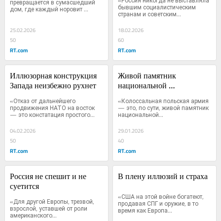
«Россия никогда не выставляла 
превращается в сумасшедший 
бывшим социалистическим 
дом, где каждый норовит 
странам и советским...
заиметь...
25.02.2026
18.02.2026
50
60
RT.com
RT.com
Иллюзорная конструкция 
Живой памятник 
Запада неизбежно рухнет
национальной 
психотравме
«Отказ от дальнейшего 
«Колоссальная польская армия 
продвижения НАТО на восток 
— это, по сути, живой памятник 
— это констатация простого...
национальной...
04.02.2026
29.01.2026
50
40
RT.com
RT.com
Россия не спешит и не 
В плену иллюзий и страха
суетится
«США на этой войне богатеют, 
«Для другой Европы, трезвой, 
продавая СПГ и оружие, в то 
взрослой, уставшей от роли 
время как Европа...
американского...