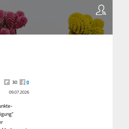
30
0
09.07.2026
unkte-
igung“
er