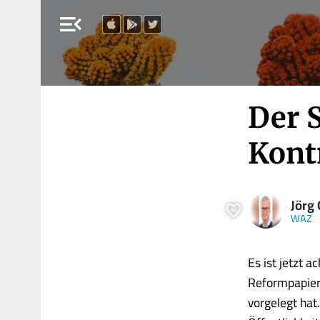
menu_open
Der 
Kontr
Jörg
WAZ
Es ist jetzt 
Reformpapier
vorgelegt hat.