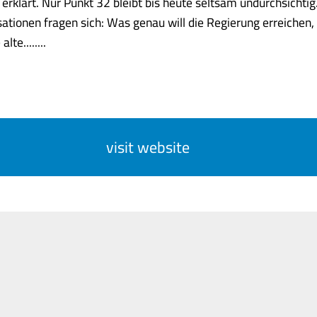
t erklärt. Nur Punkt 32 bleibt bis heute seltsam undurchsichti
ationen fragen sich: Was genau will die Regierung erreichen,
lte........
visit website