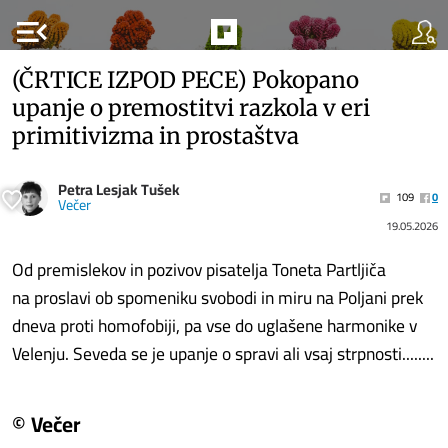
menu_open
(ČRTICE IZPOD PECE) Pokopano
upanje o premostitvi razkola v eri
primitivizma in prostaštva
Petra Lesjak Tušek
109
0
Večer
19.05.2026
Od premislekov in pozivov pisatelja Toneta Partljiča
na proslavi ob spomeniku svobodi in miru na Poljani prek
dneva proti homofobiji, pa vse do uglašene harmonike v
Velenju. Seveda se je upanje o spravi ali vsaj strpnosti........
© Večer