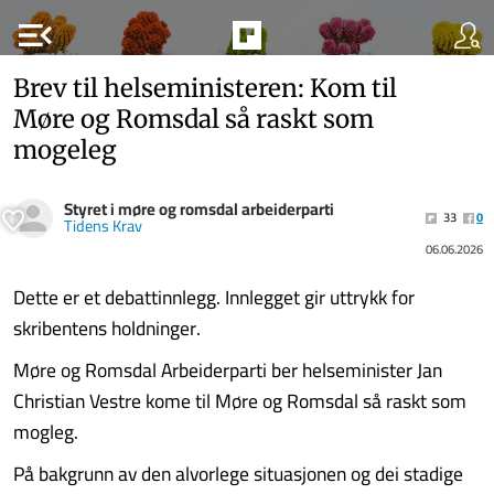
menu_open
Brev til helseministeren: Kom til
Møre og Romsdal så raskt som
mogeleg
Styret i møre og romsdal arbeiderparti
33
0
Tidens Krav
06.06.2026
Dette er et debattinnlegg. Innlegget gir uttrykk for
skribentens holdninger.
Møre og Romsdal Arbeiderparti ber helseminister Jan
Christian Vestre kome til Møre og Romsdal så raskt som
mogleg.
På bakgrunn av den alvorlege situasjonen og dei stadige