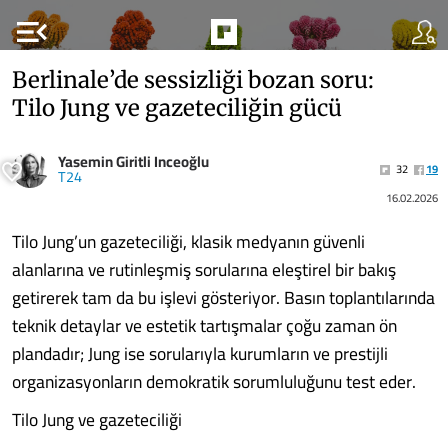
menu_open
Berlinale’de sessizliği bozan soru:
Tilo Jung ve gazeteciliğin gücü
Yasemin Giritli Inceoğlu
32
19
T24
16.02.2026
Tilo Jung’un gazeteciliği, klasik medyanın güvenli
alanlarına ve rutinleşmiş sorularına eleştirel bir bakış
getirerek tam da bu işlevi gösteriyor. Basın toplantılarında
teknik detaylar ve estetik tartışmalar çoğu zaman ön
plandadır; Jung ise sorularıyla kurumların ve prestijli
organizasyonların demokratik sorumluluğunu test eder.
Tilo Jung ve gazeteciliği