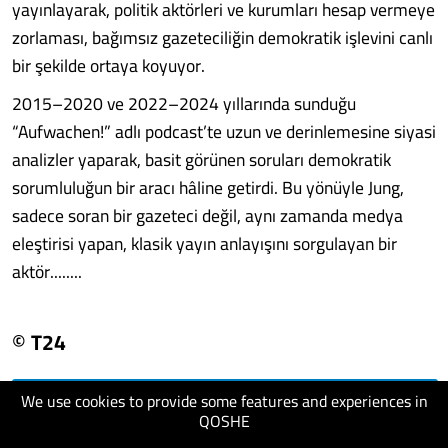
yayınlayarak, politik aktörleri ve kurumları hesap vermeye
zorlaması, bağımsız gazeteciliğin demokratik işlevini canlı
bir şekilde ortaya koyuyor.
2015–2020 ve 2022–2024 yıllarında sunduğu
“Aufwachen!” adlı podcast’te uzun ve derinlemesine siyasi
analizler yaparak, basit görünen soruları demokratik
sorumluluğun bir aracı hâline getirdi. Bu yönüyle Jung,
sadece soran bir gazeteci değil, aynı zamanda medya
eleştirisi yapan, klasik yayın anlayışını sorgulayan bir
aktör........
© T24
We use cookies to provide some features and experiences in
visit website
QOSHE