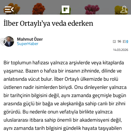
menu_open
İlber Ortaylı’ya veda ederken
Mahmut Özer
56
0
SuperHaber
14.03.2026
Bir toplumun hafızası yalnızca arşivlerde veya kitaplarda
yaşamaz. Bazen o hafıza bir insanın zihninde, dilinde ve
anlatısında vücut bulur. İlber Ortaylı ülkemizde bu rolü
üstlenen nadir isimlerden biriydi. Onu dinleyenler yalnızca
bir tarihçinin bilgisini değil, aynı zamanda geçmişle bugün
arasında güçlü bir bağa ve akışkanlığa sahip canlı bir zihni
görürdü. Bu nedenle onun vefatıyla birlikte yalnızca
uluslararası itibara sahip önemli bir akademisyeni değil,
aynı zamanda tarih bilgisini gündelik hayata taşıyabilen