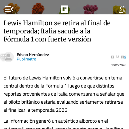
menu_open
Lewis Hamilton se retira al final de
temporada; Italia sacude a la
Fórmula 1 con fuerte versión
Edson Hernández
33
0
Publimetro
10.05.2026
El futuro de Lewis Hamilton volvió a convertirse en tema
central dentro de la Fórmula 1 luego de que distintos
reportes provenientes de Italia comenzaran a señalar que
el piloto británico estaría evaluando seriamente retirarse
al finalizar la temporada 2026.
La información generó un auténtico alboroto en el
automovilismo mundial, especialmente porque Hamilton