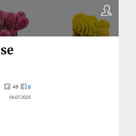
use
49
0
04.07.2025