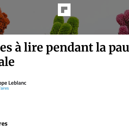
res à lire pendant la pa
ale
ippe Leblanc
faires
res