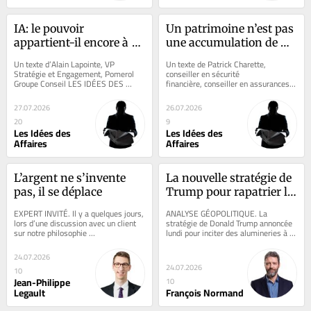
IA: le pouvoir 
Un patrimoine n’est pas 
appartient-il encore à 
une accumulation de 
celui qui prend la 
décisions, c’est une 
Un texte d’Alain Lapointe, VP 
Un texte de Patrick Charette, 
décision?
histoire
Stratégie et Engagement, Pomerol 
conseiller en sécurité 
Groupe Conseil LES IDÉES DES 
financière, conseiller en assurances 
AFFAIRES. «Qu’est-ce que tu en 
et rentes collectives LES IDÉES DES 
penses?» Il n’y a...
AFFAIRES. Il existe...
27.07.2026
26.07.2026
20
9
Les Idées des
Les Idées des
Affaires
Affaires
L’argent ne s’invente 
La nouvelle stratégie de 
pas, il se déplace
Trump pour rapatrier la 
production 
EXPERT INVITÉ. Il y a quelques jours, 
ANALYSE GÉOPOLITIQUE. La 
d’aluminium est vouée à 
lors d’une discussion avec un client 
stratégie de Donald Trump annoncée 
sur notre philosophie 
lundi pour inciter des alumineries à 
l’échec
d’investissement et la situation des 
relocaliser de la production aux 
marchés,...
États-Unis est...
24.07.2026
24.07.2026
10
Jean-Philippe
10
Legault
François Normand