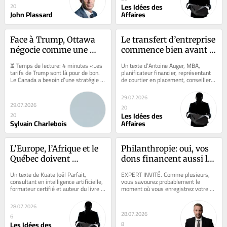
Les Idées des
20
John Plassard
Affaires
Face à Trump, Ottawa 
Le transfert d’entreprise 
négocie comme une 
commence bien avant la 
poule sans tête
vente
⏳ Temps de lecture: 4 minutes «Les 
Un texte d’Antoine Auger, MBA, 
tarifs de Trump sont là pour de bon. 
planificateur financier, représentant 
Le Canada a besoin d’une stratégie 
de courtier en placement, conseiller 
cohérente pour l’ACEUM, pas...
en sécurité financière et en...
29.07.2026
29.07.2026
20
Les Idées des
20
Sylvain Charlebois
Affaires
L’Europe, l’Afrique et le 
Philanthropie: oui, vos 
Québec doivent 
dons financent aussi les 
collaborer face à la 
vacances des employés 
Un texte de Kuate Joël Parfait, 
EXPERT INVITÉ. Comme plusieurs, 
révolution IA
de fondations
consultant en intelligence artificielle, 
vous savourez probablement le 
formateur certifié et auteur du livre 
moment où vous enregistrez votre 
L’Afrique et l’Intelligence...
message d’absence automatisé, l’un 
des derniers...
28.07.2026
28.07.2026
6
Les Idées des
8