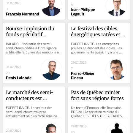
31.07.2026
4
Jean-Philippe
3
François Normand
Legault
Bourse: implosion du 
Le festival des cibles 
fonds spéculatif 
énergétiques ratées et à 
Situational Awareness
venir du gouvernement 
BALADO. L’industrie des semi-
EXPERT INVITÉ. Les entreprises 
du Québec
conducteurs dédiée à l’intelligence 
privées se donnent des cibles. Les 
artificielle fait vivre des émotions en 
gouvernements aussi. Il y a une 
montagnes russes aux 
théorie bien étudiée derrière la 
investisseurs...
pertinence de...
29.07.2026
31.07.2026
7
Pierre-Olivier
20
Denis Lalonde
Pineau
Le marché des semi-
Pas de Québec minier 
conducteurs est 
fort sans régions fortes
confronté à une crise de 
EXPERT INVITÉ. Le secteur des 
Un texte d’Emmanuelle Toussaint, 
confiance
semi-conducteurs traverse 
PDG de l’Association minière du 
actuellement sa plus forte zone de 
Québec LES IDÉES DES AFFAIRES. 
turbulence depuis plusieurs mois, 
L’industrie minière joue un rôle 
rappelant à quel point...
essentiel...
29.07.2026
29.07.2026
20