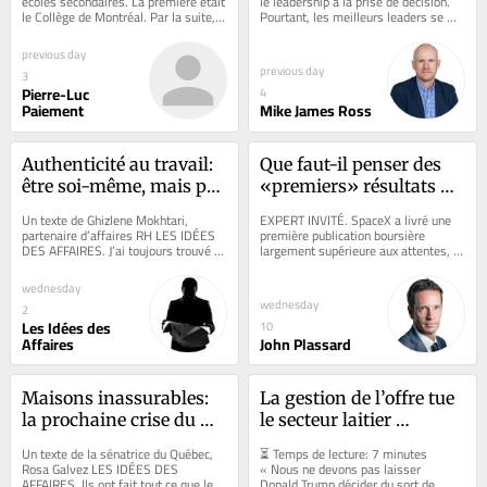
écoles secondaires. La première était 
le leadership à la prise de décision. 
le Collège de Montréal. Par la suite, 
Pourtant, les meilleurs leaders se 
pour retrouver des amis,...
distinguent d’abord par leur 
capacité...
previous day
previous day
3
Pierre-Luc
4
Paiement
Mike James Ross
Authenticité au travail: 
Que faut-il penser des 
être soi-même, mais pas 
«premiers» résultats de 
trop
SpaceX?
Un texte de Ghizlene Mokhtari, 
EXPERT INVITÉ. SpaceX a livré une 
partenaire d’affaires RH LES IDÉES 
première publication boursière 
DES AFFAIRES. J’ai toujours trouvé 
largement supérieure aux attentes, 
étrange que l’on demande aux 
avec 7,8 milliards de dollars 
employés...
américains...
wednesday
wednesday
2
Les Idées des
10
Affaires
John Plassard
Maisons inassurables: 
La gestion de l’offre tue 
la prochaine crise du 
le secteur laitier 
logement sera 
canadien à petit feu
Un texte de la sénatrice du Québec, 
⏳ Temps de lecture: 7 minutes 
climatique
Rosa Galvez LES IDÉES DES 
« Nous ne devons pas laisser 
AFFAIRES. Ils ont fait tout ce que les 
Donald Trump décider du sort de 