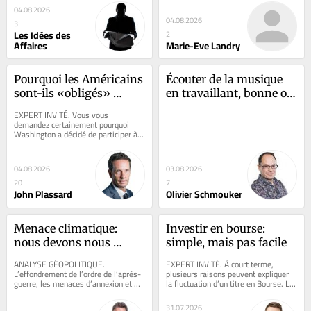
président du Club...
peines à...
04.08.2026
04.08.2026
3
Les Idées des
2
Affaires
Marie-Eve Landry
Pourquoi les Américains 
Écouter de la musique 
sont-ils «obligés» 
en travaillant, bonne ou 
d’intervenir sur le yen?
mauvaise idée?
EXPERT INVITÉ. Vous vous 
demandez certainement pourquoi 
Washington a décidé de participer à 
une intervention sur le yen, une 
première depuis...
04.08.2026
03.08.2026
20
7
John Plassard
Olivier Schmouker
Menace climatique: 
Investir en bourse: 
nous devons nous 
simple, mais pas facile
mobiliser comme pour 
ANALYSE GÉOPOLITIQUE. 
EXPERT INVITÉ. À court terme, 
le secteur de la défense
L’effondrement de l’ordre de l’après-
plusieurs raisons peuvent expliquer 
guerre, les menaces d’annexion et 
la fluctuation d’un titre en Bourse. La 
l’intimidation économique des États-
publication des résultats 
Unis...
trimestriels,...
31.07.2026