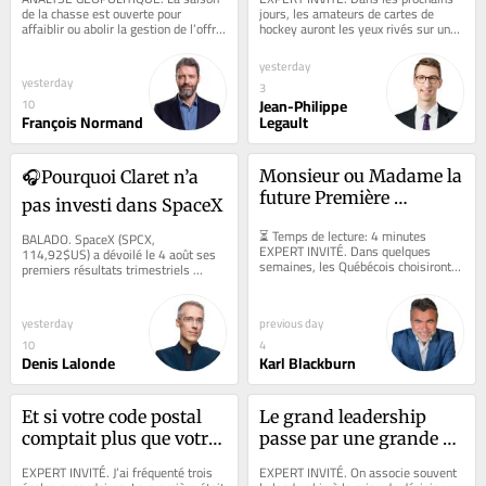
l’occupation du 
de la chasse est ouverte pour 
jours, les amateurs de cartes de 
affaiblir ou abolir la gestion de l’offre 
hockey auront les yeux rivés sur une 
territoire, stupide!
au Canada dans la production de 
carte bien spéciale. En effet, la 
lait,...
carte...
yesterday
yesterday
3
Jean-Philippe
10
François Normand
Legault
Monsieur ou Madame la 
🎧Pourquoi Claret n’a 
future Première 
pas investi dans SpaceX
ministre, voici votre 
⏳ Temps de lecture: 4 minutes 
BALADO. SpaceX (SPCX, 
véritable mandat 
EXPERT INVITÉ. Dans quelques 
114,92$US) a dévoilé le 4 août ses 
économique
semaines, les Québécois choisiront 
premiers résultats trimestriels 
leur prochain gouvernement. Les 
depuis son entrée en Bourse 
débats porteront...
survenue au mois de juin....
yesterday
previous day
10
4
Denis Lalonde
Karl Blackburn
Et si votre code postal 
Le grand leadership 
comptait plus que votre 
passe par une grande 
QI?
écoute: voici comment 
EXPERT INVITÉ. J’ai fréquenté trois 
EXPERT INVITÉ. On associe souvent 
exceller