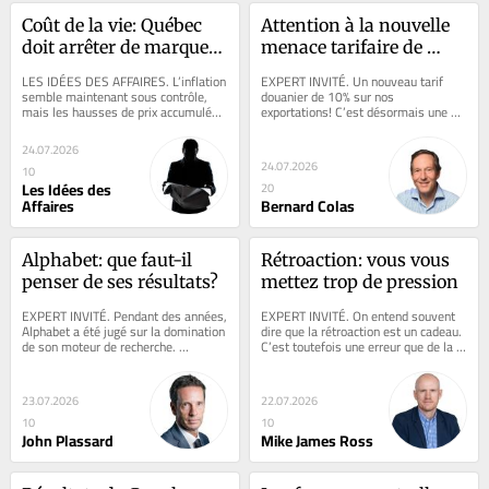
Coût de la vie: Québec 
Attention à la nouvelle 
doit arrêter de marquer 
menace tarifaire de 
dans son propre but
Trump sous votre radar
LES IDÉES DES AFFAIRES. L’inflation 
EXPERT INVITÉ. Un nouveau tarif 
semble maintenant sous contrôle, 
douanier de 10% sur nos 
mais les hausses de prix accumulées 
exportations! C’est désormais une 
au cours des dernières années...
décision formelle depuis minuit ce 
vendredi et non plus...
24.07.2026
24.07.2026
10
Les Idées des
20
Affaires
Bernard Colas
Alphabet: que faut-il 
Rétroaction: vous vous 
penser de ses résultats?
mettez trop de pression
EXPERT INVITÉ. Pendant des années, 
EXPERT INVITÉ. On entend souvent 
Alphabet a été jugé sur la domination 
dire que la rétroaction est un cadeau. 
de son moteur de recherche. 
C’est toutefois une erreur que de la 
Désormais, Wall Street ne regarde 
réserver uniquement pour les...
plus...
23.07.2026
22.07.2026
10
10
John Plassard
Mike James Ross