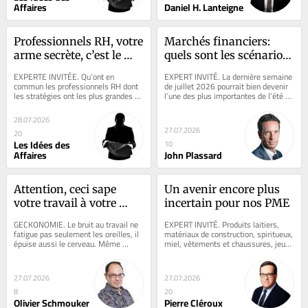
Affaires
Daniel H. Lanteigne
Professionnels RH, votre 
Marchés financiers: 
arme secrète, c’est le 
quels sont les scénarios 
«personal branding»
possibles?
EXPERTE INVITÉE. Qu’ont en 
EXPERT INVITÉ. La dernière semaine 
commun les professionnels RH dont 
de juillet 2026 pourrait bien devenir 
les stratégies ont les plus grandes 
l’une des plus importantes de l’été 
retombées? Ils ont travaillé sur leur 
pour les marchés financiers....
image de...
28.07.2026
27.07.2026
20
Les Idées des
10
Affaires
John Plassard
Attention, ceci sape 
Un avenir encore plus 
votre travail à votre 
incertain pour nos PME
insu!
GECKONOMIE. Le bruit au travail ne 
EXPERT INVITÉ. Produits laitiers, 
fatigue pas seulement les oreilles, il 
matériaux de construction, spiritueux, 
épuise aussi le cerveau. Même 
miel, vêtements et chaussures, jeux 
lorsqu’on croit ne plus y prêter...
vidéo et jouets, et équipement de...
27.07.2026
27.07.2026
8
20
Olivier Schmouker
Pierre Cléroux