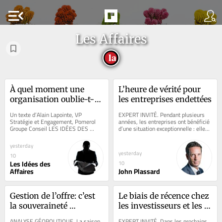
menu_open
Les Affaires
À quel moment une 
L’heure de vérité pour 
organisation oublie-t-
les entreprises endettées
elle pourquoi elle existe?
Un texte d’Alain Lapointe, VP 
EXPERT INVITÉ. Pendant plusieurs 
Stratégie et Engagement, Pomerol 
années, les entreprises ont bénéficié 
Groupe Conseil LES IDÉES DES 
d’une situation exceptionnelle : elles 
AFFAIRES. Le comité de direction 
pouvaient emprunter presque...
dure depuis près de...
yesterday
yesterday
10
Les Idées des
10
Affaires
John Plassard
Gestion de l’offre: c’est 
Le biais de récence chez 
la souveraineté 
les investisseurs et les 
alimentaire et 
collectionneurs
ANALYSE GÉOPOLITIQUE. La saison 
EXPERT INVITÉ. Dans les prochains 