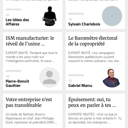
autorités leur demandaient: 
notre secteur laitier. Le Canada doit 
installation de...
le réformer...
wednesday
wednesday
20
Les Idées des
10
Affaires
Sylvain Charlebois
ISM manufacturier: le 
Le Baromètre électoral 
réveil de l’usine 
de la copropriété
américaine
EXPERT INVITÉ. Pendant que tout le 
EXPERT INVITÉ. Les campagnes 
monde a les yeux rivés sur 
électorales québécoises suivent 
l’intelligence artificielle, le vieux 
souvent le même scénario. Les chefs 
moteur industriel américain vient de 
de partis débattent du coût de la vie, 
se...
des...
wednesday
wednesday
10
Pierre-Benoît
10
Gauthier
Gabriel Marcu
Votre entreprise n’est 
Épuisement: oui, tu 
pas transférable
peux en parler à tes 
enfants
Un texte de Nathaly Riverin, 
EXPERTE INVITÉE. «Est-ce que je 
Repreneure en chef, Jean-Philippe 
devrais en parler à mes enfants?» Tu 
Doré, repreneur et président DMG 
es épuisé(e), ton entreprise 
Aéro, Ugo Dionne, repreneur et 
commence à s’en ressentir et tu 