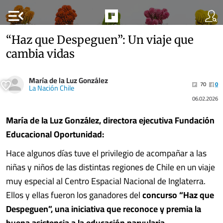
menu_open
“Haz que Despeguen”: Un viaje que
cambia vidas
María de la Luz González
70
0
La Nación Chile
06.02.2026
María de la Luz González, directora ejecutiva Fundación
Educacional Oportunidad:
Hace algunos días tuve el privilegio de acompañar a las
niñas y niños de las distintas regiones de Chile en un viaje
muy especial al Centro Espacial Nacional de Inglaterra.
Ellos y ellas fueron los ganadores del
concurso “Haz que
Despeguen”, una iniciativa que reconoce y premia la
buena asistencia a la educación parvularia.