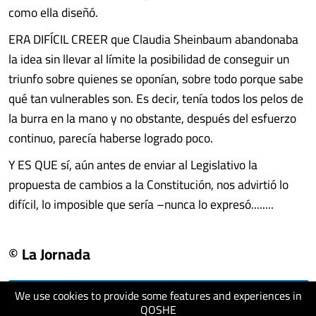
como ella diseñó.
ERA DIFÍCIL CREER que Claudia Sheinbaum abandonaba
la idea sin llevar al límite la posibilidad de conseguir un
triunfo sobre quienes se oponían, sobre todo porque sabe
qué tan vulnerables son. Es decir, tenía todos los pelos de
la burra en la mano y no obstante, después del esfuerzo
continuo, parecía haberse logrado poco.
Y ES QUE sí, aún antes de enviar al Legislativo la
propuesta de cambios a la Constitución, nos advirtió lo
difícil, lo imposible que sería –nunca lo expresó........
© La Jornada
We use cookies to provide some features and experiences in
visit website
QOSHE