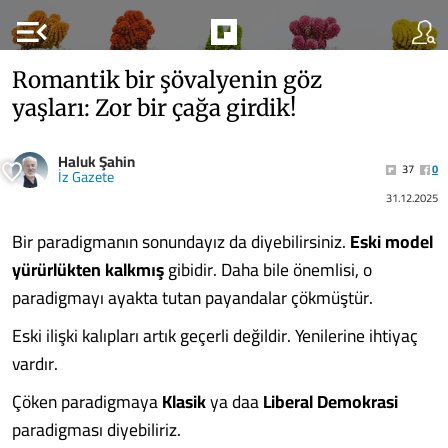
menu_open
Romantik bir şövalyenin göz
yaşları: Zor bir çağa girdik!
Haluk Şahin
37
0
İz Gazete
31.12.2025
Bir paradigmanın sonundayız da diyebilirsiniz.
Eski model
yürürlükten kalkmış
gibidir. Daha bile önemlisi, o
paradigmayı ayakta tutan payandalar çökmüştür.
Eski ilişki kalıpları artık geçerli değildir. Yenilerine ihtiyaç
vardır.
Çöken paradigmaya
Klasik
ya daa
Liberal Demokrasi
paradigması diyebiliriz.