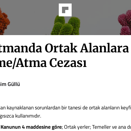
tmanda Ortak Alanlara
e/Atma Cezası
him Güllü
n kaynaklanan sorunlardan bir tanesi de ortak alanların keyfi,
ısızca kullanımıdır.
i Kanunun 4 maddesine göre
; Ortak yerler; Temeller ve ana d