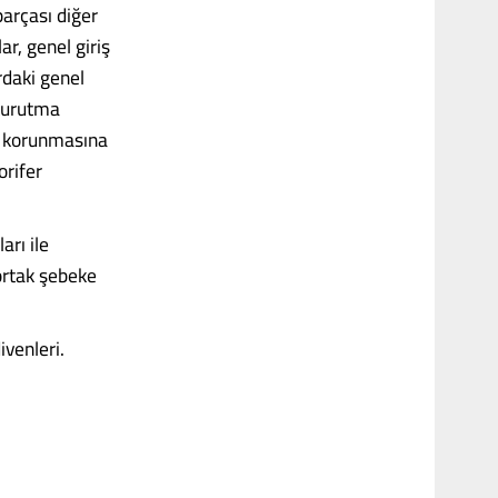
parçası diğer
ar, genel giriş
rdaki genel
 kurutma
in korunmasına
orifer
arı ile
 ortak şebeke
venleri.