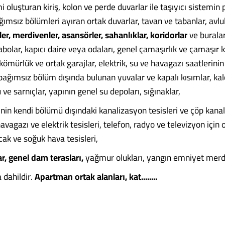
mi oluşturan kiriş, kolon ve perde duvarlar ile taşıyıcı sistemin 
ımsız bölümleri ayıran ortak duvarlar, tavan ve tabanlar, avlul
ler, merdivenler, asansörler, sahanlıklar, koridorlar
ve burala
abolar, kapıcı daire veya odaları, genel çamaşırlık ve çamaşır
 kömürlük ve ortak garajlar, elektrik, su ve havagazı saatlerin
ağımsız bölüm dışında bulunan yuvalar ve kapalı kısımlar, kal
u ve sarnıçlar, yapının genel su depoları, sığınaklar,
nin kendi bölümü dışındaki kanalizasyon tesisleri ve çöp kanall
 havagazı ve elektrik tesisleri, telefon, radyo ve televizyon için
cak ve soğuk hava tesisleri,
ar, genel dam terasları,
yağmur olukları, yangın emniyet merdi
 dahildir.
Apartman ortak alanları, kat........