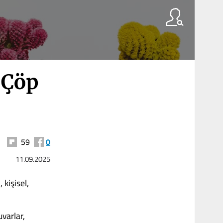
 Çöp
59
0
11.09.2025
 kişisel,
uvarlar,