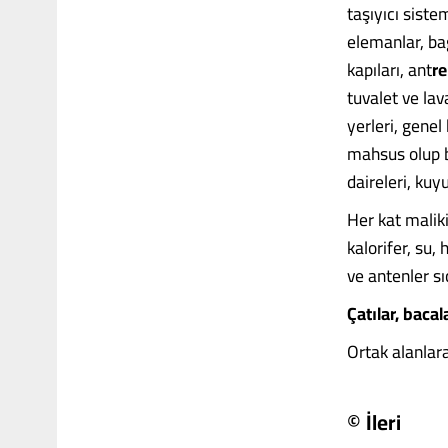
taşıyıcı siste
elemanlar, bağ
kapıları, ant
re
tuvalet ve lav
yerleri, genel
mahsus olup b
daireleri, kuy
Her kat maliki
kalorifer, su,
ve antenler sı
Çatılar, bacal
Ortak alanlara
© İleri