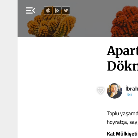
menu_open
Apar
Dökm
İbra
İleri
Toplu yaşamda
hoyratça, sayg
Kat Mülkiyet