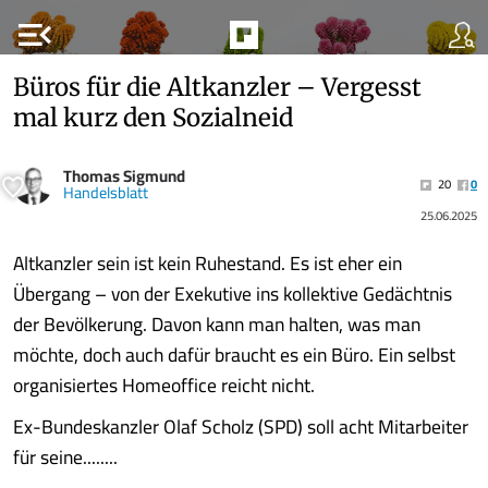
menu_open
Büros für die Altkanzler – Vergesst
mal kurz den Sozialneid
Thomas Sigmund
20
0
Handelsblatt
25.06.2025
Altkanzler sein ist kein Ruhestand. Es ist eher ein
Übergang – von der Exekutive ins kollektive Gedächtnis
der Bevölkerung. Davon kann man halten, was man
möchte, doch auch dafür braucht es ein Büro. Ein selbst
organisiertes Homeoffice reicht nicht.
Ex-Bundeskanzler Olaf Scholz (SPD) soll acht Mitarbeiter
für seine........