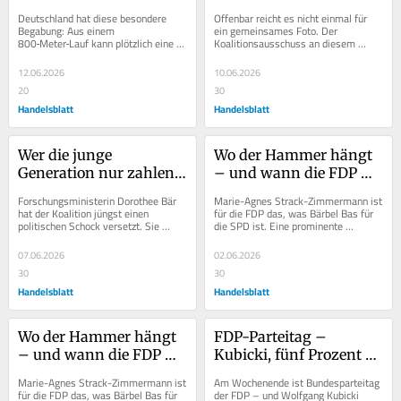
nicht auf dem 
Ersatzregierung
Deutschland hat diese besondere 
Offenbar reicht es nicht einmal für 
Sportplatz
Begabung: Aus einem 
ein gemeinsames Foto. Der 
800‑Meter‑Lauf kann plötzlich eine 
Koalitionsausschuss an diesem 
Grundsatzdebatte werden. Kaum 
Mittwoch soll, Stand jetzt, ohne das 
heißt es, die...
übliche Gruppenbild...
12.06.2026
10.06.2026
20
30
Handelsblatt
Handelsblatt
Wer die junge 
Wo der Hammer hängt 
Generation nur zahlen 
– und wann die FDP 
lässt, verspielt 
nach Christian Lindner 
Forschungsministerin Dorothee Bär 
Marie-Agnes Strack-Zimmermann ist 
Vertrauen
ruft
hat der Koalition jüngst einen 
für die FDP das, was Bärbel Bas für 
politischen Schock versetzt. Sie 
die SPD ist. Eine prominente 
stellte die von Union und SPD fest 
Politikerin aus dem eigenen Lager, 
verabredete...
die lieber...
07.06.2026
02.06.2026
30
30
Handelsblatt
Handelsblatt
Wo der Hammer hängt 
FDP-Parteitag – 
– und wann die FDP 
Kubicki, fünf Prozent 
nach Christian Lindner 
und die Zumutung für 
Marie-Agnes Strack-Zimmermann ist 
Am Wochenende ist Bundesparteitag 
ruft
Merz
für die FDP das, was Bärbel Bas für 
der FDP – und Wolfgang Kubicki 