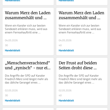
Handelsblatt
Handelsblatt
Warum Merz den Laden 
Warum Merz den Laden 
zusammenhält und 
zusammenhält und 
damit richtigliegt
damit richtig liegt
Wenn ein Kanzler sich zur besten 
Wenn ein Kanzler sich zur besten 
Sendezeit erklären muss, wird aus 
Sendezeit erklären muss, wird aus 
einem Fernsehauftritt eine 
einem Fernsehauftritt eine 
Zustandsbeschreibung der Republik. 
Zustandsbeschreibung der Republik. 
Friedrich Merz (CDU)...
Friedrich Merz hat...
04.05.2026
04.05.2026
30
40
Handelsblatt
Handelsblatt
„Menschenverachtend“ 
Der Frust auf beiden 
und „zynisch“ - nur ein 
Seiten droht diese 
Weg führt aus der 
Koalition zu zerfressen
Die Angriffe der SPD auf Kanzler 
Die Angriffe der SPD auf Kanzler 
Abwärtsspirale
Friedrich Merz sind längst mehr als 
Friedrich Merz sind längst mehr als 
das übliche Gerangel eines 
das übliche Gerangel eines 
schwierigen Regierungsbündnisses. 
schwierigen Regierungsbündnisses. 
Lars Klingbeil,...
Lars Klingbeil,...
02.05.2026
02.05.2026
30
40
Handelsblatt
Handelsblatt