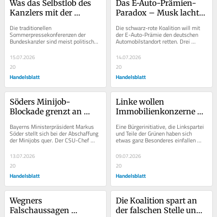
Was das Selbstlob des 
Das E-Auto-Prämien-
Kanzlers mit der 
Paradox – Musk lacht, 
Wirklichkeit zu tun hat
BYD kassiert und der 
Die traditionellen 
Die schwarz-rote Koalition will mit 
deutsche Steuerzahler 
Sommerpressekonferenzen der 
der E-Auto-Prämie den deutschen 
Bundeskanzler sind meist politische 
Automobilstandort retten. Drei 
zahlt
Leistungsschauen der 
Milliarden Euro an Subventionen sind 
Regierungsarbeit. Auch Friedrich 
bis 2029...
15.07.2026
14.07.2026
Merz machte...
20
20
Handelsblatt
Handelsblatt
Söders Minijob-
Linke wollen 
Blockade grenzt an 
Immobilienkonzerne 
Panikmache
enteignen – Wie tief soll 
Bayerns Ministerpräsident Markus 
Eine Bürgerinitiative, die Linkspartei 
Deutschland denn noch 
Söder stellt sich bei der Abschaffung 
und Teile der Grünen haben sich 
der Minijobs quer. Der CSU-Chef 
etwas ganz Besonderes einfallen 
fallen?
fürchtet, der Wegfall würde 
lassen. Seit Jahren fordern sie den 
wichtigen...
Berliner...
13.07.2026
09.07.2026
20
20
Handelsblatt
Handelsblatt
Wegners 
Die Koalition spart an 
Falschaussagen 
der falschen Stelle und 