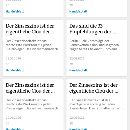
30
20
Handelsblatt
Handelsblatt
Der Zinseszins ist der 
Das sind die 33 
eigentliche Clou der 
Empfehlungen der 
Aktienrente
Rentenkommission im 
Der Zinseszinseffekt ist das 
Berlin. Viele Vorschläge der 
Wortlaut
mächtigste Werkzeug für jeden 
Rentenkommission sind in groben 
Kleinanleger. Das ist mathematisch 
Zügen bereits bekannt. Doch eine 
nicht zu leugnen, und trotzdem hat 
detaillierte Auflistung aller 
die Politik seit...
Empfehlungen zur Reform...
22.06.2026
22.06.2026
10
30
Handelsblatt
Handelsblatt
Der Zinseszins ist der 
Der Zinseszins ist der 
eigentliche Clou der 
eigentliche Clou der 
Aktienrente
Aktienrente
Der Zinseszinseffekt ist das 
Der Zinseszinseffekt ist das 
mächtigste Werkzeug für jeden 
mächtigste Werkzeug für jeden 
Kleinanleger. Das ist mathematisch 
Kleinanleger. Das ist mathematisch 
nicht zu leugnen, und trotzdem hat 
nicht zu leugnen, und trotzdem hat 
die Politik seit...
die Politik seit...
22.06.2026
22.06.2026
20
20
Handelsblatt
Handelsblatt