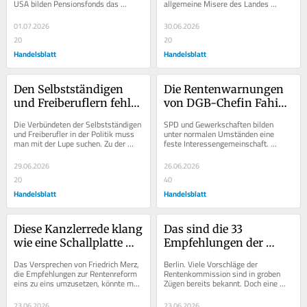
USA bilden Pensionsfonds das 
allgemeine Misere des Landes 
zentrale Vorsorgemodell. Nun zieht 
einzubeziehen, liegt nahe. Die 
Deutschland...
vermeintlichen Parallelen...
01.07.2026
30.06.2026
20
20
Handelsblatt
Handelsblatt
Den Selbstständigen 
Die Rentenwarnungen 
und Freiberuflern fehlt 
von DGB-Chefin Fahimi 
das Drohpotenzial
führen in die Irre
Die Verbündeten der Selbstständigen 
SPD und Gewerkschaften bilden 
und Freiberufler in der Politik muss 
unter normalen Umständen eine 
man mit der Lupe suchen. Zu der 
feste Interessengemeinschaft. 
raren Spezies gehört etwa die...
Wahrscheinlich ist die Behauptung 
nicht überspitzt...
29.06.2026
26.06.2026
20
40
Handelsblatt
Handelsblatt
Diese Kanzlerrede klang 
Das sind die 33 
wie eine Schallplatte 
Empfehlungen der 
mit Sprung
Rentenkommission im 
Das Versprechen von Friedrich Merz, 
Berlin. Viele Vorschläge der 
Wortlaut
die Empfehlungen zur Rentenreform 
Rentenkommission sind in groben 
eins zu eins umzusetzen, könnte man 
Zügen bereits bekannt. Doch eine 
als Hoffnungszeichen für den 
detaillierte Auflistung aller 
Kanzler...
Empfehlungen zur Reform...
23.06.2026
23.06.2026