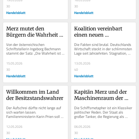
19.05.2026
16.05.2026
30
30
Handelsblatt
Handelsblatt
Merz mutet den 
Koalition vereinbart 
Bürgern die Wahrheit 
einen neuen 
zu – und das ist richtig 
Arbeitsprozess – so 
Von der österreichischen 
Die Fakten sind brutal. Deutschlands 
so
geht's nicht weiter
Schriftstellerin Ingeborg Bachmann 
Wirtschaft steckt in der schlimmsten 
stammt der Satz: „Die Wahrheit ist 
Lage seit Jahrzehnten. Stagnation, 
dem Menschen zumutbar.“ Friedrich 
ausbleibende Investitionen,...
Merz hat in...
15.05.2026
13.05.2026
30
40
Handelsblatt
Handelsblatt
Willkommen im Land 
Kapitän Merz und der 
der Besitzstandswahrer
Maschinenraum der 
Republik
Der Aufschrei dürfte nicht lange auf 
Die Schiffsmetapher ist ein Klassiker 
sich warten lassen. 
politischer Reden. Der Staat als 
Familienministerin Karin Prien soll 
großer Tanker, die Regierung als 
beim Elterngeld 500 Millionen Euro 
Crew und der Kanzler als Kapitän, der 
einsparen. Man kann...
auf...
12.05.2026
06.05.2026
30
30