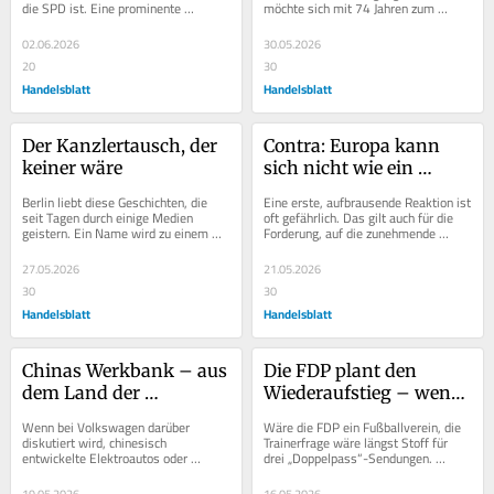
die SPD ist. Eine prominente 
möchte sich mit 74 Jahren zum 
Politikerin aus dem eigenen Lager, 
Parteivorsitzenden wählen lassen. 
die lieber...
Für die...
02.06.2026
30.05.2026
20
30
Handelsblatt
Handelsblatt
Der Kanzlertausch, der 
Contra: Europa kann 
keiner wäre
sich nicht wie ein 
Schulhofschläger mit 
Berlin liebt diese Geschichten, die 
Eine erste, aufbrausende Reaktion ist 
Zöllen gegen China 
seit Tagen durch einige Medien 
oft gefährlich. Das gilt auch für die 
geistern. Ein Name wird zu einem 
Forderung, auf die zunehmende 
auflehnen
Problem erklärt, ein anderer Name 
Wirtschaftsmacht Chinas von 
zur Lösung:...
europäischer...
27.05.2026
21.05.2026
30
30
Handelsblatt
Handelsblatt
Chinas Werkbank – aus 
Die FDP plant den 
dem Land der 
Wiederaufstieg – wenn 
Ingenieure wird ein 
nötig mit Blutgrätsche
Wenn bei Volkswagen darüber 
Wäre die FDP ein Fußballverein, die 
Fertigungsstandort
diskutiert wird, chinesisch 
Trainerfrage wäre längst Stoff für 
entwickelte Elektroautos oder 
drei „Doppelpass“-Sendungen. 
Plattformen in einem deutschen 
Braucht dieser Klub, der gerade aus 
Werk zu bauen, ist das nicht nur...
der...