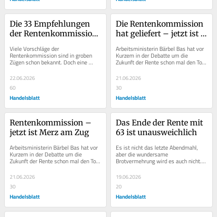
Die 33 Empfehlungen 
Die Rentenkommission 
der Rentenkommission 
hat geliefert – jetzt ist 
im Wortlaut
Merz am Zug
Viele Vorschläge der 
Arbeitsministerin Bärbel Bas hat vor 
Rentenkommission sind in groben 
Kurzem in der Debatte um die 
Zügen schon bekannt. Doch eine 
Zukunft der Rente schon mal den Ton 
detaillierte Auflistung aller 
gesetzt. „Ich wünsche mir, dass die...
Empfehlungen im Wortlaut gibt es...
22.06.2026
21.06.2026
60
30
Handelsblatt
Handelsblatt
Rentenkommission – 
Das Ende der Rente mit 
jetzt ist Merz am Zug
63 ist unausweichlich
Arbeitsministerin Bärbel Bas hat vor 
Es ist nicht das letzte Abendmahl, 
Kurzem in der Debatte um die 
aber die wundersame 
Zukunft der Rente schon mal den Ton 
Brotvermehrung wird es auch nicht. 
gesetzt. „Ich wünsche mir, dass die...
Das politische Berlin wartet mit 
Spannung auf die Ergebnisse...
21.06.2026
19.06.2026
30
20
Handelsblatt
Handelsblatt