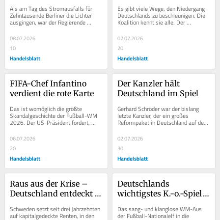
könnten Berlin die 
beschleunigt 
Als am Tag des Stromausfalls für 
Es gibt viele Wege, den Niedergang 
Zukunft kosten
Deutschlands Abstieg
Zehntausende Berliner die Lichter 
Deutschlands zu beschleunigen. Die 
ausgingen, war der Regierende 
Koalition kennt sie alle. Der 
Bürgermeister am Vormittag 
Antragsstopp für das Zentrale 
offenbar über Stunden...
Innovationsprogramm...
08.07.2026
07.07.2026
10
20
Handelsblatt
Handelsblatt
FIFA-Chef Infantino 
Der Kanzler hält 
verdient die rote Karte
Deutschland im Spiel
Das ist womöglich die größte 
Gerhard Schröder war der bislang 
Skandalgeschichte der Fußball-WM 
letzte Kanzler, der ein großes 
2026. Der US-Präsident fordert, 
Reformpaket in Deutschland auf den 
dass die Rotsperre gegen den US-
Weg gebracht hat. Als der 
Top-Torjäger...
Sozialdemokrat im Jahr...
06.07.2026
02.07.2026
20
30
Handelsblatt
Handelsblatt
Raus aus der Krise – 
Deutschlands 
Deutschland entdeckt 
wichtigstes K.-o.-Spiel 
die Kapitaldeckung
kommt jetzt erst noch
Schweden setzt seit drei Jahrzehnten 
Das sang- und klanglose WM-Aus 
auf kapitalgedeckte Renten, in den 
der Fußball-Nationalelf in die 