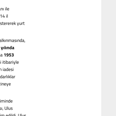
nı ile
14 il
stererek yurt
kalkınmasında,
yılında
na
1953
 itibariyle
n iadesi
darlıklar
zineye
timinde
ı, Ulus
m edildi. Ulus