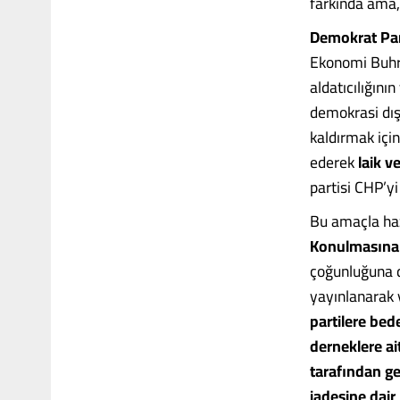
farkında ama,
Demokrat Par
Ekonomi Buhra
aldatıcılığının
demokrasi dışı
kaldırmak için
ederek
laik v
partisi CHP’yi
Bu amaçla haz
Konulmasına 
çoğunluğuna 
yayınlanarak 
partilere be
derneklere ai
tarafından ge
iadesine dai