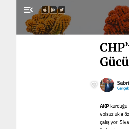
menu_open
CHP’
Gücü
Sabr
Gerçe
AKP
kurduğu u
yolsuzlukla ö
çalışıyor. Siy