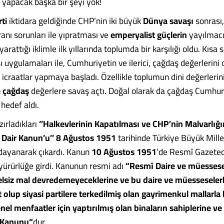
 yapacak başka bir şeyi yok!
ti
iktidara geldiğinde CHP’nin iki büyük
Dünya savaşı
sonrası
nı sorunları ile yıpratması ve
emperyalist güçlerin
yayılmacı
 yarattığı iklimle ilk yıllarında toplumda bir karşılığı oldu. Kısa
 uygulamaları ile, Cumhuriyetin ve ilerici, çağdaş değerlerini
 icraatlar yapmaya başladı. Özellikle toplumun dini değerlerin
e çağdaş
değerlere savaş açtı. Doğal olarak da çağdaş Cumhur
 hedef aldı.
ırladıkları
‘’Halkevlerinin Kapatılması ve CHP’nin Malvarlığı
Dair Kanun’u’’
8 Ağustos 1951
tarihinde Türkiye Büyük Mille
dayanarak çıkardı. Kanun
10 Ağustos 1951
’de Resmî Gazete
yürürlüğe girdi. Kanunun resmi adı
“Resmî Daire ve müessesel
delsiz mal devredemeyeceklerine ve bu daire ve müesseseler
t olup siyasi partilere terkedilmiş olan gayrimenkul mallarla 
nel menfaatler için yaptırılmış olan binaların sahiplerine v
r Kanunu“
dur.