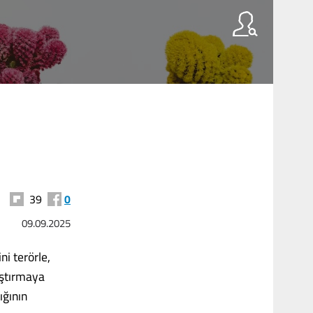
39
0
09.09.2025
ni terörle,
rıştırmaya
ığının