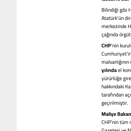
Bilindiği gibi 
Atatürk’ün di
merkezinde Ha
çağında örgüt
CHP
’nin kuru
Cumhuriyet’in 
malvarlığının
yılında
el kon
yürürlüğe gire
hakkındaki Kan
tarafından aç
geçirilmiştir.
Maliye Bakan
CHP’nin tüm ma
Gazetesi ve M