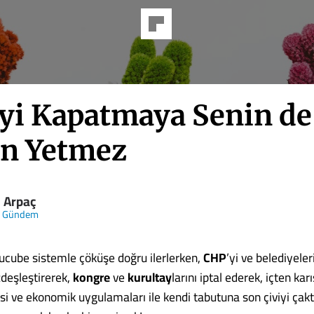
yi Kapatmaya Senin de
n Yetmez
i Arpaç
k Gündem
cube sistemle çöküşe doğru ilerlerken,
CHP
’yi ve belediyeleri
zdeşleştirerek,
kongre
ve
kurultay
larını iptal ederek, içten ka
asi ve ekonomik uygulamaları ile kendi tabutuna son çiviyi çakt