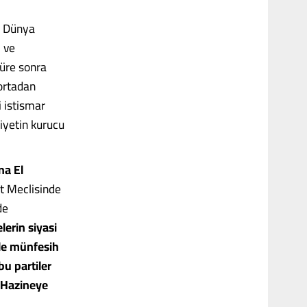
, Dünya
 ve
 süre sonra
 ortadan
i istismar
iyetin kurucu
na El
t Meclisinde
de
erin siyasi
le münfesih
bu partiler
e Hazineye