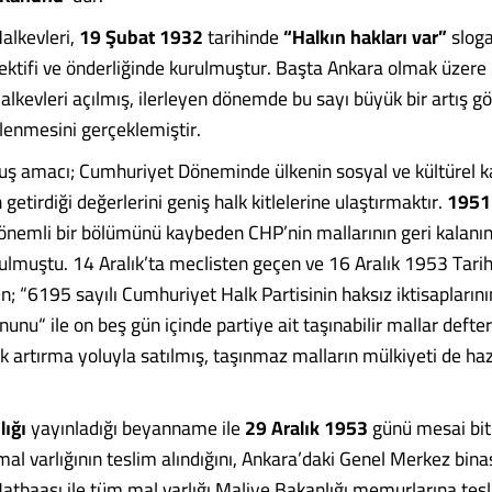
Halkevleri,
19 Şubat 1932
tarihinde
“Halkın hakları var”
sloga
rektifi ve önderliğinde kurulmuştur. Başta Ankara olmak üzere 
lkevleri açılmış, ilerleyen dönemde bu sayı büyük bir artış gö
lenmesini gerçeklemiştir.
luş amacı; Cumhuriyet Döneminde ülkenin sosyal ve kültürel 
getirdiği değerlerini geniş halk kitlelerine ulaştırmaktır.
1951 
 önemli bir bölümünü kaybeden CHP’nin mallarının geri kalanı
ulmuştu. 14 Aralık’ta meclisten geçen ve 16 Aralık 1953 Tarihi
n; “6195 sayılı Cumhuriyet Halk Partisinin haksız iktisaplarını
unu“ ile on beş gün içinde partiye ait taşınabilir mallar defter
ık artırma yoluyla satılmış, taşınmaz malların mülkiyeti de ha
lığı
yayınladığı beyanname ile
29 Aralık 1953
günü mesai bi
l varlığının teslim alındığını, Ankara’daki Genel Merkez binas
atbaası ile tüm mal varlığı Maliye Bakanlığı memurlarına tesli