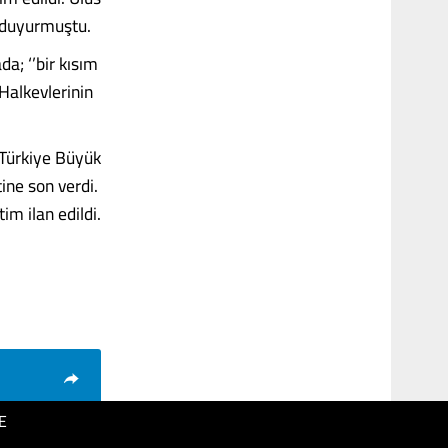
a duyurmuştu.
a; ‘’bir kısım
Halkevlerinin
Türkiye Büyük
ine son verdi.
im ilan edildi.
E