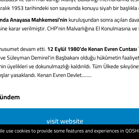
ralık 1953 tarihindeki son sayısında konuyu siyah bir başlıkl
ında
Anayasa Mahkemesi’nin
kuruluşundan sonra açılan davad
ine karar verilmiştir. CHP’nin Malvarlığına El Konulmasına ve 
 husumet devam etti.
12 Eylül 1980’de Kenan Evren Cuntası
i ve Süleyman Demirel'in Başbakanı olduğu hükûmetin faaliyet
inin üyelikleri ve dokunulmazlığı kaldırıldı. Tüm Ülkede sıkıyönet
ışlar yasaklandı. Kenan Evren Devlet........
Gündem
visit website
We use cookies to provide some features and experiences in QOSH