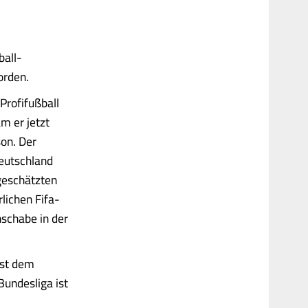
ball-
orden.
Profifußball
m er jetzt
son. Der
Deutschland
geschätzten
lichen Fifa-
nschabe in der
ist dem
undesliga ist