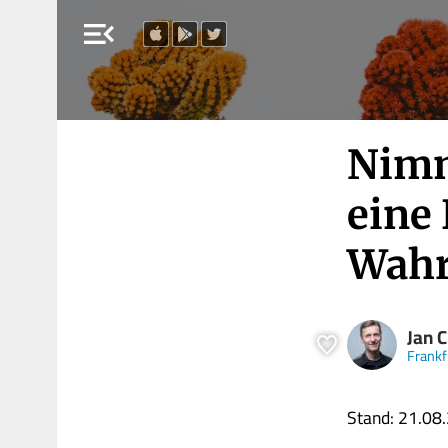
menu_open
Nimm
eine
Wahr
Jan C
Frankf
Stand: 21.08