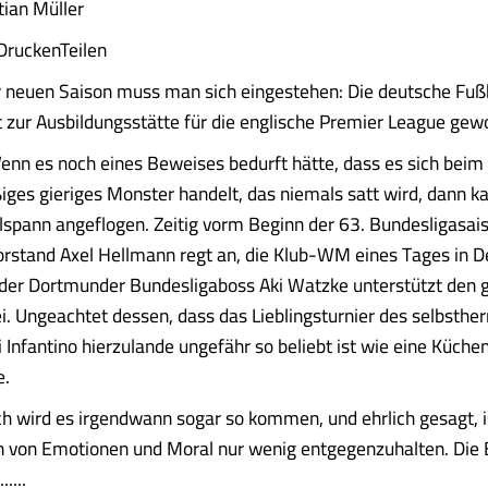
tian Müller
Drucken
Teilen
 neuen Saison muss man sich eingestehen: Die deutsche Fuß
t zur Ausbildungsstätte für die englische Premier League gew
enn es noch eines Beweises bedurft hätte, dass es sich beim 
iges gieriges Monster handelt, das niemals satt wird, dann ka
llspann angeflogen. Zeitig vorm Beginn der 63. Bundesligasai
orstand Axel Hellmann regt an, die Klub-WM eines Tages in 
 der Dortmunder Bundesligaboss Aki Watzke unterstützt den 
i. Ungeachtet dessen, dass das Lieblingsturnier des selbstherr
 Infantino hierzulande ungefähr so beliebt ist wie eine Küche
e.
h wird es irgendwann sogar so kommen, und ehrlich gesagt, 
n von Emotionen und Moral nur wenig entgegenzuhalten. Die B
.....