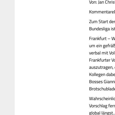
Von: Jan Chris
Kommentare
Zum Start der
Bundesliga is
Frankfurt – W
um ein gefräß
verbal mit Vo
Frankfurter V
auszutragen,
Kollegen dabe
Bosses Gianni
Brotschublad
Wahrscheinlic
Vorschlag fer
global längst...