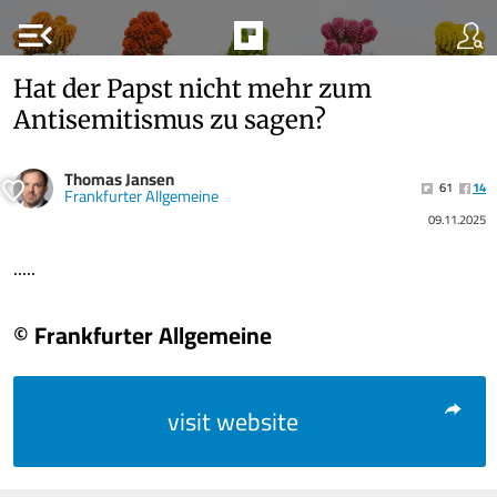
menu_open
Hat der Papst nicht mehr zum
Antisemitismus zu sagen?
Thomas Jansen
61
14
Frankfurter Allgemeine
09.11.2025
.....
© Frankfurter Allgemeine
visit website