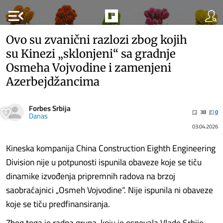
menu_open
Ovo su zvanični razlozi zbog kojih
su Kinezi „sklonjeni“ sa gradnje
Osmeha Vojvodine i zamenjeni
Azerbejdžancima
Forbes Srbija
38
0
Danas
03.04.2026
Kineska kompanija China Construction Eighth Engineering
Division nije u potpunosti ispunila obaveze koje se tiču
dinamike izvođenja pripremnih radova na brzoj
saobraćajnici „Osmeh Vojvodine“. Nije ispunila ni obaveze
koje se tiču predfinansiranja.
Zbog toga je radna grupa, koju je osnovala Vlade Srbije,