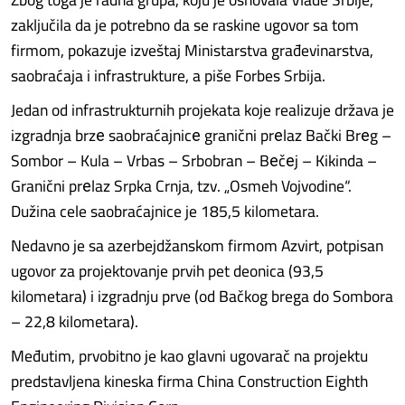
zaključila da je potrebno da se raskine ugovor sa tom
firmom, pokazuje izveštaj Ministarstva građevinarstva,
saobraćaja i infrastrukture, a piše Forbes Srbija.
Jedan od infrastrukturnih projekata koje realizuje država je
izgradnja brzе saobraćajnicе granični prеlaz Bački Brеg –
Sombor – Kula – Vrbas – Srbobran – Bеčеj – Kikinda –
Granični prеlaz Srpka Crnja, tzv. „Osmeh Vojvodine“.
Dužina cele saobraćajnice je 185,5 kilometara.
Nedavno je sa azerbejdžanskom firmom Azvirt, potpisan
ugovor za projektovanje prvih pet deonica (93,5
kilometara) i izgradnju prve (od Bačkog brega do Sombora
– 22,8 kilometara).
Međutim, prvobitno je kao glavni ugovarač na projektu
predstavljena kineska firma China Construction Eighth