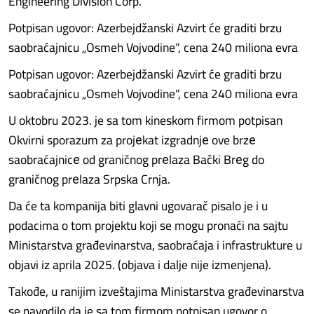
Engineering Division Corp.
Potpisan ugovor: Azerbejdžanski Azvirt će graditi brzu
saobraćajnicu „Osmeh Vojvodine“, cena 240 miliona evra
Potpisan ugovor: Azerbejdžanski Azvirt će graditi brzu
saobraćajnicu „Osmeh Vojvodine“, cena 240 miliona evra
U oktobru 2023. je sa tom kineskom firmom potpisan
Okvirni sporazum za projеkat izgradnjе ove brzе
saobraćajnicе od graničnog prеlaza Bački Brеg do
graničnog prеlaza Srpska Crnja.
Da će ta kompanija biti glavni ugovarač pisalo je i u
podacima o tom projektu koji se mogu pronaći na sajtu
Ministarstva građevinarstva, saobraćaja i infrastrukture u
objavi iz aprila 2025. (objava i dalje nije izmenjena).
Takođe, u ranijim izveštajima Ministarstva građevinarstva
se navodilo da je sa tom firmom potpisan ugovor o