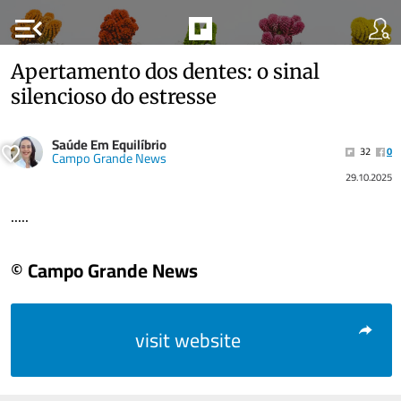
menu_open
Apertamento dos dentes: o sinal
silencioso do estresse
Saúde Em Equilíbrio
32
0
Campo Grande News
29.10.2025
.....
© Campo Grande News
visit website