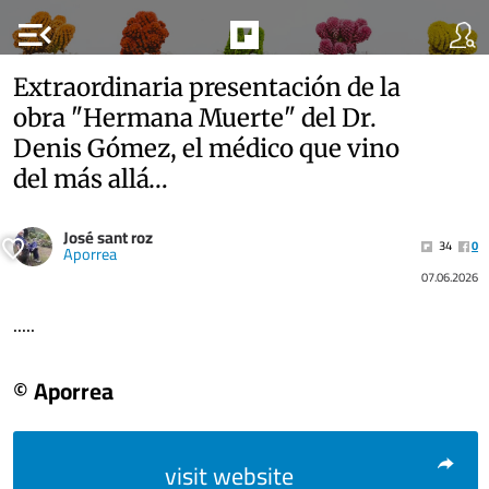
menu_open
Extraordinaria presentación de la
obra "Hermana Muerte" del Dr.
Denis Gómez, el médico que vino
del más allá…
José sant roz
34
0
Aporrea
07.06.2026
.....
© Aporrea
visit website