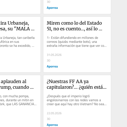
30
Aporrea
ira Urbaneja, 
Miren como lo del Estado 
esa, su "MALA 
51, no es cuento…, así lo 
nos ha 
viene armando el State 
ra Urbaneja, tan caribeña 
1- Están difundiendo en millones de 
o el alma…
Departament
fórica en sus 
correos (quizás mediante bots), una 
pronto se ha excedido, 
extraña información que tiene que ver con 
comedimiento en sus...
el fulano estado número 51 de...
31.05.2026
30
Aporrea
 aplauden al 
¿Nuestras FF AA ya 
rump, cuando 
capitularon?… ¿quién está 
oy robándome 
dispuesto a cambiar su 
p, con mucha pompa, 
¿Después que el imperio logró 
róleo de 
celular por un fusil? No 
nes, durante un mitin en 
engolosinarnos con las redes vamos a 
York, que LAS GANANCIAS 
creer que aquí hay otro Vietnam? No sean 
…
sean tan farsantes!
 WASHINGTON A...
tan pendejos!!! Marco Rubio se lo dijo...
22.05.2026
30
Aporrea