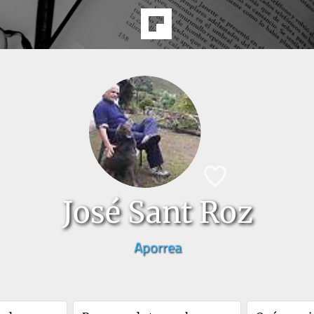
José Sant Roz
Aporrea