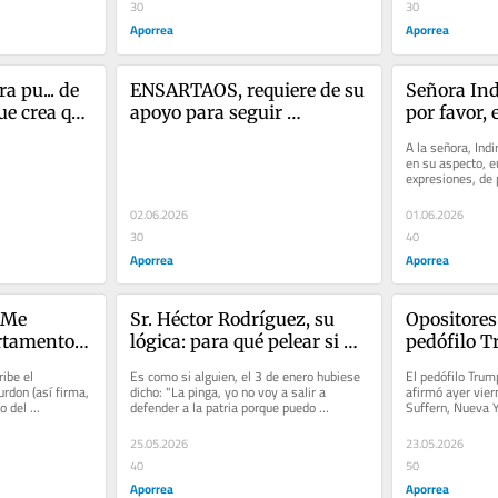
30
30
Aporrea
Aporrea
a pu... de 
ENSARTAOS, requiere de su 
Señora Ind
e crea que 
apoyo para seguir 
por favor, 
n a 
ensartando, en esta lucha 
NOTICIA", 
A la señora, Indi
l o 
más dura que nunca…
destrozad
en su aspecto, eu
expresiones, de 
nte…
perdiendo todo 
02.06.2026
01.06.2026
30
40
Aporrea
Aporrea
 Me 
Sr. Héctor Rodríguez, su 
Opositores
rtamento 
lógica: para qué pelear si EE 
pedófilo T
s escritos:
UU centuplica nuestro 
dice: "est
be el 
Es como si alguien, el 3 de enero hubiese 
El pedófilo Trum
 
poder bélico. Derrotados 
todo el pet
don (así firma, 
dicho: "La pinga, yo no voy a salir a 
afirmó ayer vier
 del 
defender a la patria porque puedo 
Suffern, Nueva 
nosotros sin remedio?…
Venezuela
preocupado por 
INMOLARME". RECUERDE Sr....
OBTENIDAS POR
25.05.2026
23.05.2026
40
50
Aporrea
Aporrea