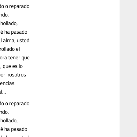
do o reparado
ndo,
hollado,
ué ha pasado
al alma, usted
ollado el
hora tener que
, que es lo
por nosotros
tencias
al…
do o reparado
ndo,
hollado,
ué ha pasado