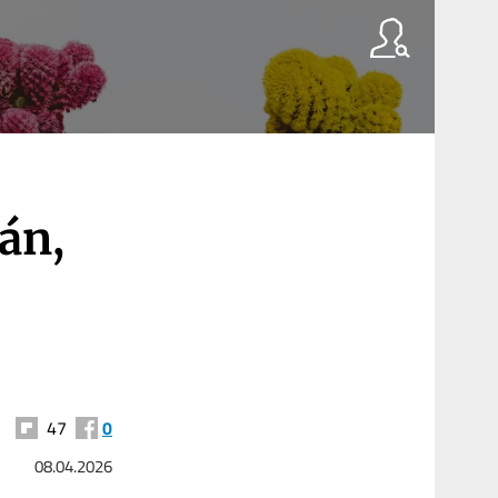
rán,
47
0
08.04.2026