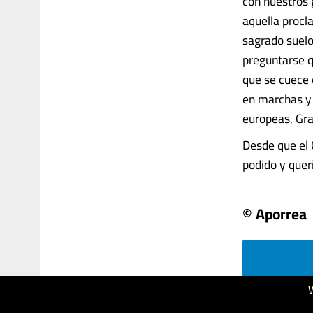
con nuestros g
aquella procl
sagrado suelo
preguntarse q
que se cuece 
en marchas y 
europeas, Gra
Desde que el 
podido y querid
© Aporrea