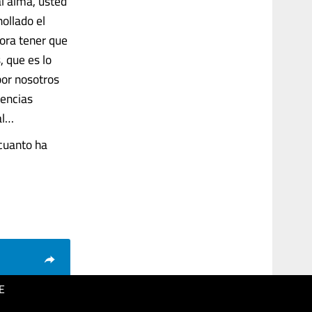
al alma, usted
ollado el
hora tener que
, que es lo
por nosotros
tencias
al…
cuanto ha
E