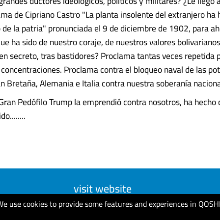
randes ductores ideológicos, políticos y militares? ¿Le llegó 
ama de Cipriano Castro "La planta insolente del extranjero ha h
 de la patria" pronunciada el 9 de diciembre de 1902, para a
ue ha sido de nuestro coraje, de nuestros valores bolivarianos
en secreto, tras bastidores? Proclama tantas veces repetida 
concentraciones. Proclama contra el bloqueo naval de las po
n Bretaña, Alemania e Italia contra nuestra soberanía nacion
Gran Pedófilo Trump la emprendió contra nosotros, ha hecho 
o........
visit website
We use cookies to provide some features and experiences in QOSH