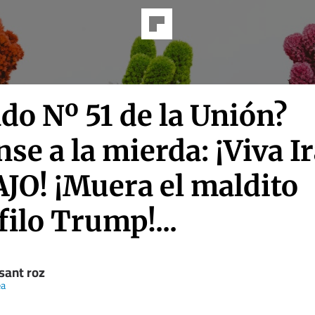
do Nº 51 de la Unión?
se a la mierda: ¡Viva I
JO! ¡Muera el maldito
ilo Trump!...
sant roz
ea