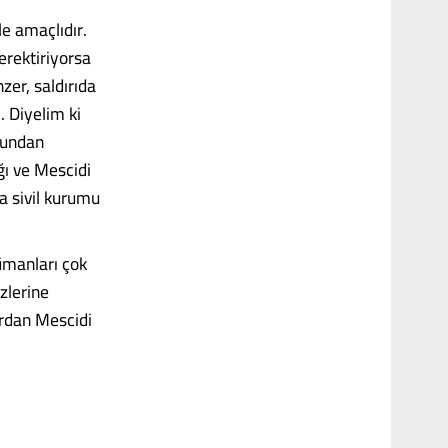
e amaçlıdır.
erektiriyorsa
zer, saldırıda
. Diyelim ki
ğundan
ı ve Mescidi
a sivil kurumu
ümanları çok
zlerine
ardan Mescidi