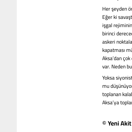
Her şeyden ön
Eğer ki savaş
işgal rejimini
birinci derec
askeri noktal
kapatması müm
Aksa’dan çok 
var. Neden bu
Yoksa siyonis
mu düşünüyor?
toplanan kala
Aksa’ya topla
© Yeni Akit