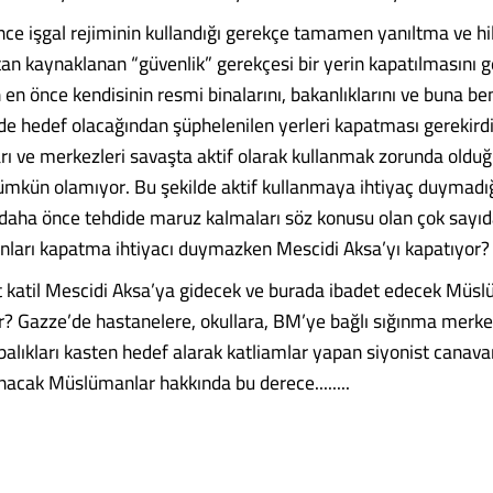
ce işgal rejiminin kullandığı gerekçe tamamen yanıltma ve hil
tan kaynaklanan “güvenlik” gerekçesi bir yerin kapatılmasını g
n en önce kendisinin resmi binalarını, bakanlıklarını ve buna ben
ede hedef olacağından şüphelenilen yerleri kapatması gerekirdi
arı ve merkezleri savaşta aktif olarak kullanmak zorunda oldu
kün olamıyor. Bu şekilde aktif kullanmaya ihtiyaç duymadığ
daha önce tehdide maruz kalmaları söz konusu olan çok sayıd
nları kapatma ihtiyacı duymazken Mescidi Aksa’yı kapatıyor?
t katil Mescidi Aksa’ya gidecek ve burada ibadet edecek Müsl
 Gazze’de hastanelere, okullara, BM’ye bağlı sığınma merke
balıkları kasten hedef alarak katliamlar yapan siyonist canav
nacak Müslümanlar hakkında bu derece........