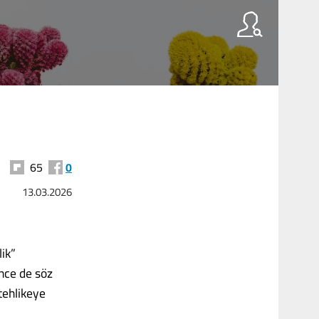
65
0
13.03.2026
lik”
nce de söz
tehlikeye