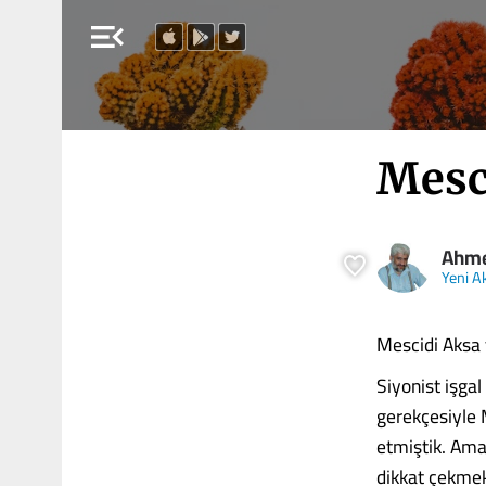
menu_open
Mesc
Ahme
Yeni Ak
Mescidi Aksa
Siyonist işgal 
gerekçesiyle 
etmiştik. Ama
dikkat çekme