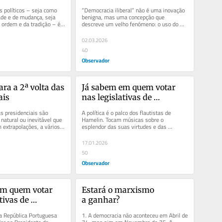
antigo
 políticos – seja como 
“Democracia iliberal” não é uma inovação 
de e de mudança, seja 
benigna, mas uma concepção que 
ordem e da tradição – é 
descreve um velho fenómeno: o uso do 
e...
voto para legitimar a...
02.03.2026
40
Observador
ra a 2ª volta das 
Já sabem em quem votar 
ais
nas legislativas de 
Janeiro? (2)
s presidenciais são 
A política é o palco dos flautistas de 
natural ou inevitável que 
Hamelin. Tocam músicas sobre o 
 extrapolações, a vários 
esplendor das suas virtudes e das 
mente...
maravilhas das suas capacidades para 
uma...
17.01.2026
50
Observador
m quem votar 
Estará o marxismo 
tivas de 
a ganhar?
)
a República Portuguesa 
1. A democracia não aconteceu em Abril de 