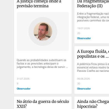
A justiça começa onde a 
Da Fragmentação
previsão termina
Federação (II)
Entre a fragmentação nacio
integração federal, uma re
possíveis caminhos da cons
europeia.
19.07.2026
20
Observador
A Europa fluída, o
populistas e os 
Quando as probabilidades substituem os 
"prostitutos"
factos e as previsões antecipam o 
A polémica ficou presa à e
julgamento, a tecnologia deixa de servir a 
essencial estava noutro lad
justiça para começar a...
Passos Coelho ao nacional
à política sem...
31.07.2026
06.06.2026
9
30
Observador
Observador
No átrio da guerra do século 
Ainda não Chega 
XXII?
hipocrisia?