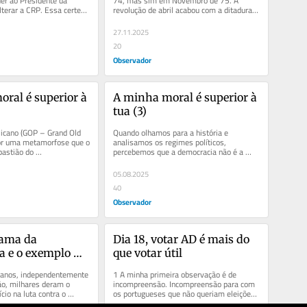
er ao Presidente da 
74, mas sim em Novembro de 75. A 
lterar a CRP. Essa certeza 
revolução de abril acabou com a ditadura, 
ira coisa...
mas, durante 579 dias,...
27.11.2025
20
Observador
ral é superior à 
A minha moral é superior à 
tua (3)
icano (GOP – Grand Old 
Quando olhamos para a história e 
or uma metamorfose que o 
analisamos os regimes políticos, 
astião do 
percebemos que a democracia não é a 
o económico num 
regra, mas a excepção. A esmagadora...
05.08.2025
40
Observador
hama da 
Dia 18, votar AD é mais do 
 e o exemplo 
que votar útil
 anos, independentemente 
1 A minha primeira observação é de 
ão, milhares deram o 
incompreensão. Incompreensão para com 
cio na luta contra o 
os portugueses que não queriam eleições 
 opressão....
agora!?!? Há mesmo muita...