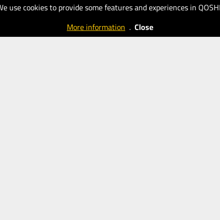
We use cookies to provide some features and experiences in QOSH
23.06.2025
09.06.2025
30
40
More information
.
Close
Observador
Observador