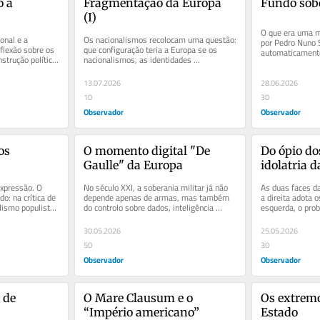
 à 
Fragmentação da Europa 
Fundo sob
(I)
O que era uma m
nal e a 
Os nacionalismos recolocam uma questão: 
por Pedro Nuno 
flexão sobre os 
que configuração teria a Europa se os 
automaticamente
trução política 
nacionalismos, as identidades 
passar a ser defe
etnolinguísticas e as memórias...
13.07.2026
28.06.2026
10
30
Observador
Observador
s 
O momento digital "De 
Do ópio dos
Gaulle" da Europa
idolatria d
xpressão. O 
No século XXI, a soberania militar já não 
As duas faces 
o: na crítica de 
depende apenas de armas, mas também 
a direita adota o
ismo populista, 
do controlo sobre dados, inteligência 
esquerda, o prob
artificial e software de combate.
tribo!
30.05.2026
25.05.2026
50
30
Observador
Observador
de 
O Mare Clausum e o 
Os extremos
“Império americano”
Estado