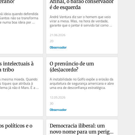
erano?
Afinal, o barão conservador 
é de esquerda
á ideia quando defendida 
André Ventura diz ser o homem que veio 
Santos não se transforma 
virar a mesa. Mas, na hora de verdade, 
 numa boa ideia por 
garante que o jantar é servido tal como 
ndida por Luís...
previsto.
21.06.2026
20
Observador
 intelectuais à 
O prenúncio de um 
a tribo
(des)acordo?
da mesma moeda. Quando 
A instabilidade no Golfo expõe a erosão da 
s tiques que atribuía à 
arquitetura de segurança americana e abre 
lema já não é Marx. É a 
uma era de desconfiança estratégica.
12.05.2026
30
Observador
 políticos e o 
Democracia iliberal: um 
novo nome para um perigo 