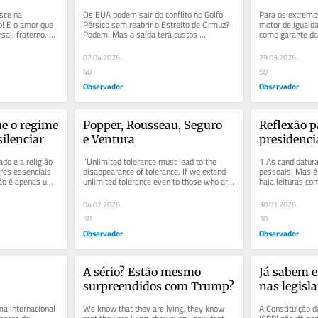
sce na 
Os EUA podem sair do conflito no Golfo 
Para os extremos
! E o amor que 
Pérsico sem reabrir o Estreito de Ormuz? 
motor de igualda
sal, fraterno, 
Podem. Mas a saída terá custos 
como garante da 
estratégicos substanciais e...
fundamental ter 
02.04.2026
29.03.2026
40
50
Observador
Observador
ue o regime 
Popper, Rousseau, Seguro 
Reflexão pa
silenciar
e Ventura
presidenci
do e a religião 
“Unlimited tolerance must lead to the 
1 As candidatura
res essenciais 
disappearance of tolerance. If we extend 
pessoais. Mas é 
Não é apenas um 
unlimited tolerance even to those who are 
haja leituras com
intolerant, if we are not...
níveis, nomeada
04.02.2026
30.01.2026
50
30
Observador
Observador
A sério? Estão mesmo 
Já sabem e
surpreendidos com Trump?
nas legisla
Janeiro? (1
a internacional 
We know that they are lying, they know 
A Constituição d