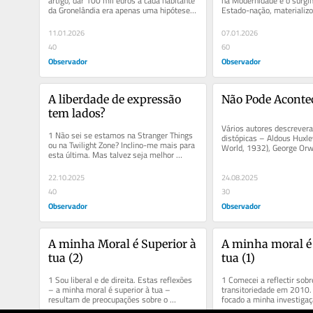
artigo, dar 100 mil euros a cada habitante 
na Modernidade e o surgim
da Gronelândia era apenas uma hipótese 
Estado-nação, materializou
incluída num cenário....
da soberania (entidade que
11.01.2026
07.01.2026
40
60
Observador
Observador
A liberdade de expressão 
Não Pode Acontec
tem lados?
Vários autores descrevera
1 Não sei se estamos na Stranger Things 
distópicas – Aldous Huxle
ou na Twilight Zone? Inclino-me mais para 
World, 1932), George Orwe
esta última. Mas talvez seja melhor 
1949), Ray Bradbury (Fahr
englobar as duas e dizer...
22.10.2025
24.08.2025
40
30
Observador
Observador
A minha Moral é Superior à 
A minha moral é 
tua (2)
tua (1)
1 Sou liberal e de direita. Estas reflexões 
1 Comecei a reflectir sobre
– a minha moral é superior à tua – 
transitoriedade em 2010.
resultam de preocupações sobre o 
focado a minha investigaçã
confronto entre morais e as...
consequências do desenvo