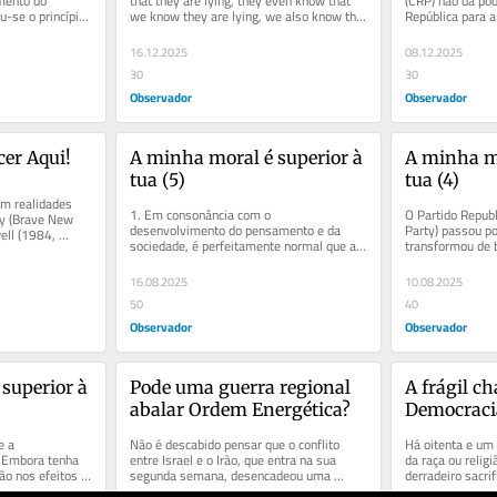
ento do 
that they are lying, they even know that 
(CRP) não dá pod
-se o princípio 
we know they are lying, we also know that 
República para a
 não...
they know we know they are...
devia ser a prime
16.12.2025
08.12.2025
30
30
Observador
Observador
er Aqui!
A minha moral é superior à 
A minha mo
tua (5)
tua (4)
m realidades 
1. Em consonância com o 
O Partido Republ
y (Brave New 
desenvolvimento do pensamento e da 
Party) passou p
ll (1984, 
sociedade, é perfeitamente normal que as 
transformou de b
enheit...
definições conceptuais evoluam. Os 
conservadorism
conceitos...
movimento...
16.08.2025
10.08.2025
50
40
Observador
Observador
superior à 
Pode uma guerra regional 
A frágil c
abalar Ordem Energética?
Democracia
ucraniano
 a 
Não é descabido pensar que o conflito 
Há oitenta e um
 Embora tenha 
entre Israel e o Irão, que entra na sua 
da raça ou religi
o nos efeitos e 
segunda semana, desencadeou uma 
derradeiro sacrifí
lvimento...
mudança na geopolítica global e nos...
totalitarismo e a