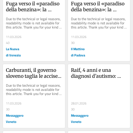
Fuga verso il «paradiso 
Fuga verso il «paradiso 
della benzina»: la 
della benzina»: la 
Slovenia taglia le accise 
Slovenia taglia le accise 
Due to the technical or legal reasons, 
Due to the technical or legal reasons, 
e gli austriaci 
e gli austriaci 
readability mode is not available for 
readability mode is not available for 
this article. Thank you for your kind 
this article. Thank you for your kind 
prosciugano i 
prosciugano i 
understanding.
understanding.
distributori
distributori
11.03.2026
11.03.2026
40
30
La Nuova
Il Mattino
di Venezia
di Padova
Carburanti, il governo 
Raif, 4 anni e una 
sloveno taglia le accise: 
diagnosi d’autismo: 
garantiti i prezzi più 
espulso dalla Svezia per 
Due to the technical or legal reasons, 
bassi nell’Ue
colpa della burocrazia
readability mode is not available for 
this article. Thank you for your kind 
understanding.
11.03.2026
28.01.2026
30
30
Messaggero
Messaggero
Veneto
Veneto