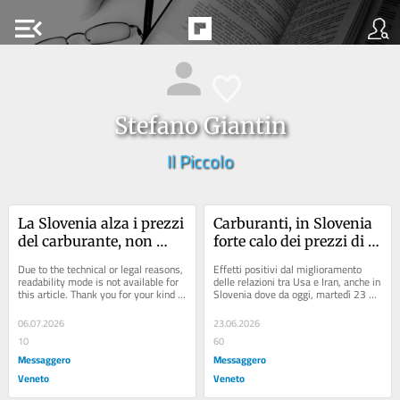
menu_open
Stefano Giantin
Il Piccolo
La Slovenia alza i prezzi 
Carburanti, in Slovenia 
del carburante, non 
forte calo dei prezzi di 
conviene più fare 
diesel e benzina
Due to the technical or legal reasons, 
Effetti positivi dal miglioramento 
rifornimento oltre il 
readability mode is not available for 
delle relazioni tra Usa e Iran, anche in 
this article. Thank you for your kind 
Slovenia dove da oggi, martedì 23 
confine
understanding.
giugno, gli automobilisti potranno...
06.07.2026
23.06.2026
10
60
Messaggero
Messaggero
Veneto
Veneto