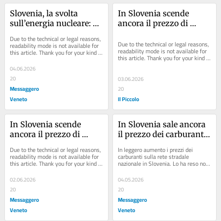
Slovenia, la svolta 
In Slovenia scende 
sull’energia nucleare: 
ancora il prezzo di 
«Via al raddoppio della 
benzina e diesel
Due to the technical or legal reasons, 
centrale di Krško»
Due to the technical or legal reasons, 
readability mode is not available for 
readability mode is not available for 
this article. Thank you for your kind 
this article. Thank you for your kind 
understanding.
understanding.
04.06.2026
20
03.06.2026
Messaggero
20
Veneto
Il Piccolo
In Slovenia scende 
In Slovenia sale ancora 
ancora il prezzo di 
il prezzo dei carburanti: 
benzina e diesel
la benzina a quota 1,683 
Due to the technical or legal reasons, 
In leggero aumento i prezzi dei 
euro
readability mode is not available for 
carburanti sulla rete stradale 
this article. Thank you for your kind 
nazionale in Slovenia. Lo ha reso noto 
understanding.
lunedì sera il ministero sloveno...
02.06.2026
04.05.2026
20
20
Messaggero
Messaggero
Veneto
Veneto