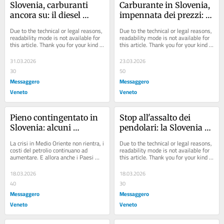
Slovenia, carburanti 
Carburante in Slovenia, 
ancora su: il diesel 
impennata dei prezzi: 
aumenta di altri 11 
ecco le nuove tariffe
Due to the technical or legal reasons, 
Due to the technical or legal reasons, 
centesimi
readability mode is not available for 
readability mode is not available for 
this article. Thank you for your kind 
this article. Thank you for your kind 
understanding.
understanding.
31.03.2026
23.03.2026
30
50
Messaggero
Messaggero
Veneto
Veneto
Pieno contingentato in 
Stop all'assalto dei 
Slovenia: alcuni 
pendolari: la Slovenia 
distributori fissano un 
studia il razionamento 
La crisi in Medio Oriente non rientra, i 
Due to the technical or legal reasons, 
tetto ai rifornimenti
ai confini per difendere 
costi del petrolio continuano ad 
readability mode is not available for 
aumentare. E allora anche i Paesi 
this article. Thank you for your kind 
le scorte nazionali
europei più virtuosi, malgrado gli 
understanding.
sforzi...
18.03.2026
18.03.2026
40
30
Messaggero
Messaggero
Veneto
Veneto