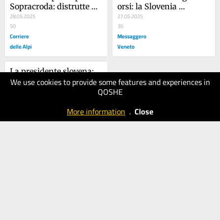
Sopracroda: distrutte 
orsi: la Slovenia 
cinque arnie
28.05.2025
abbatterà 206 esemplari 
27.05.2025
50
in un anno
30
Corriere
Messaggero
delle Alpi
Veneto
La presidente slovena: 
We use cookies to provide some features and experiences in
«A Gaza è genocidio»
QOSHE
23.05.2025
40
More information
.
Close
Il Piccolo