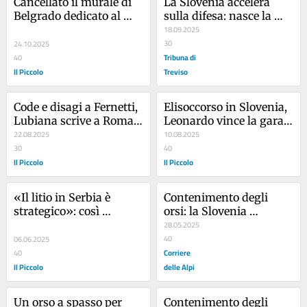
Cancellato il murale di 
La Slovenia accelera 
Belgrado dedicato al 
sulla difesa: nasce la 
campione Djokovic: ecco 
holding statale Dovos
18.09.2025
le due piste possibili
30
24.10.2025
Tribuna di
40
Il Piccolo
Treviso
Code e disagi a Fernetti, 
Elisoccorso in Slovenia, 
Lubiana scrive a Roma: 
Leonardo vince la gara 
«L’Italia intervenga»
22.08.2025
ma scoppia lo scontro
10.08.2025
30
40
Il Piccolo
Il Piccolo
«Il litio in Serbia è 
Contenimento degli 
strategico»: così 
orsi: la Slovenia 
Bruxelles riaccende le 
abbatterà 206 esemplari 
28.05.2025
proteste
in un anno
40
06.06.2025
Corriere
40
Il Piccolo
delle Alpi
Un orso a spasso per 
Contenimento degli 