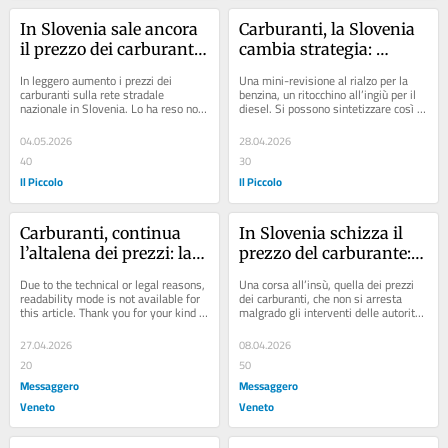
In Slovenia sale ancora 
Carburanti, la Slovenia 
il prezzo dei carburanti: 
cambia strategia: 
la benzina a quota 1,683 
benzina su, ma cala il 
In leggero aumento i prezzi dei 
Una mini-revisione al rialzo per la 
euro
diesel
carburanti sulla rete stradale 
benzina, un ritocchino all’ingiù per il 
nazionale in Slovenia. Lo ha reso noto 
diesel. Si possono sintetizzare così le 
lunedì sera il ministero sloveno...
decisioni delle autorità in...
04.05.2026
28.04.2026
40
30
Il Piccolo
Il Piccolo
Carburanti, continua 
In Slovenia schizza il 
l’altalena dei prezzi: la 
prezzo del carburante: 
Slovenia verso nuovi 
la guerra in Iran spezza 
Due to the technical or legal reasons, 
Una corsa all’insù, quella dei prezzi 
rincari da mercoledì
il miraggio dei pieni 
readability mode is not available for 
dei carburanti, che non si arresta 
this article. Thank you for your kind 
malgrado gli interventi delle autorità. 
low-cost oltre confine
understanding.
È lo scenario che si vede anche...
27.04.2026
08.04.2026
20
50
Messaggero
Messaggero
Veneto
Veneto