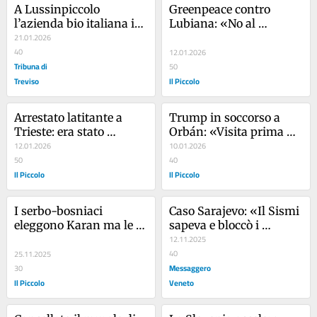
A Lussinpiccolo 
Greenpeace contro 
l’azienda bio italiana in 
Lubiana: «No al 
lotta con i progetti 
21.01.2026
raddoppio di Krško»
dell’aeroporto
40
12.01.2026
Tribuna di
50
Treviso
Il Piccolo
Arrestato latitante a 
Trump in soccorso a 
Trieste: era stato 
Orbán: «Visita prima 
condannato per un 
12.01.2026
delle elezioni»
10.01.2026
tentato furto a San 
50
40
Dorligo
Il Piccolo
Il Piccolo
I serbo-bosniaci 
Caso Sarajevo: «Il Sismi 
eleggono Karan ma le 
sapeva e bloccò i 
opposizioni gridano ai 
cecchini del weekend». 
12.11.2025
brogli
Spunta l’identikit del 
40
25.11.2025
triestino
Messaggero
30
Il Piccolo
Veneto