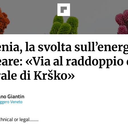
nia, la svolta sull’ener
are: «Via al raddoppio 
rale di Krško»
ano Giantin
ggero Veneto
nical or legal........