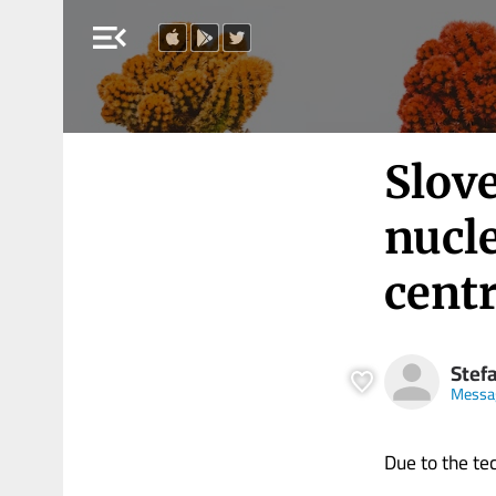
menu_open
Slove
nucle
cent
Stef
Messa
Due to the tech