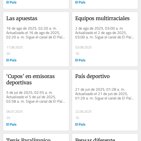
El País
El País
Las apuestas
Equipos multirraciales
16 de ago de 2025, 02:20 a. m. 
2 de ago de 2025, 03:00 a. m. 
Actualizado el 16 de ago de 2025, 
Actualizado el 2 de ago de 2025, 
02:20 a. m. Sigue el canal de El País 
03:00 a. m. Sigue el canal de El País 
Cali en WhatsApp Mataron la 
Cali en WhatsApp El péndulo de la 
esperanza...
justicia...
17.08.2025
03.08.2025
20
10
El País
El País
‘Cupos’ en emisoras 
País deportivo
deportivas
21 de jun de 2025, 01:28 a. m. 
5 de jul de 2025, 02:55 a. m. 
Actualizado el 21 de jun de 2025, 
Actualizado el 5 de jul de 2025, 
01:29 a. m. Sigue el canal de El País 
02:58 a. m. Sigue el canal de El País 
Cali en WhatsApp ¿Extrema derecha? 
Cali en WhatsApp ‘Cupos’ en 
Ser...
emisoras...
06.07.2025
22.06.2025
20
10
El País
El País
Tenis Paralímpico
Pensar diferente 