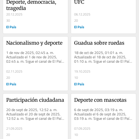
Deporte, democracia, 
UFC
tragedia
20.12.2025
06.12.2025
30
20
El País
El País
Nacionalismo y deporte
Guadua sobre ruedas
1 de nov de 2025, 02:45 a. m. 
18 de oct de 2025, 01:01 a. m. 
Actualizado el 1 de nov de 2025, 
Actualizado el 18 de oct de 2025, 
02:45 a. m. Sigue el canal de El País 
01:10 a. m. Sigue el canal de El País 
Cali en WhatsApp Lamentable Otro 
Cali en WhatsApp El arte de no 
tablero...
gobernar La...
02.11.2025
19.10.2025
20
10
El País
El País
Participación ciudadana
Deporte con mascotas
20 de sept de 2025, 12:52 a. m. 
6 de sept de 2025, 03:19 a. m. 
Actualizado el 20 de sept de 2025, 
Actualizado el 6 de sept de 2025, 
12:52 a. m. Sigue el canal de El País 
03:19 a. m. Sigue el canal de El País 
Cali en WhatsApp Violencia y censura 
Cali en WhatsApp Será distinto 
Oasis...
Madurando la...
21.09.2025
07.09.2025
20
10