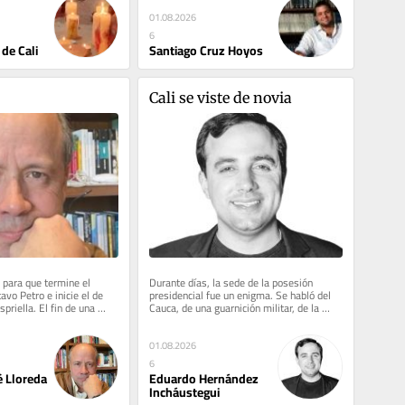
01.08.2026
6
 de Cali
Santiago Cruz Hoyos
Cali se viste de novia
 para que termine el 
Durante días, la sede de la posesión 
vo Petro e inicie el de 
presidencial fue un enigma. Se habló del 
priella. El fin de una 
Cauca, de una guarnición militar, de la 
mina entre...
Plaza de Cayzedo, del Centro...
01.08.2026
6
é Lloreda
Eduardo Hernández
Incháustegui