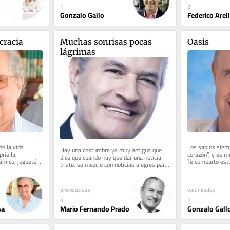
1
2
Gonzalo Gallo
Federico Arel
cracia
Muchas sonrisas pocas 
Oasis
lágrimas
e la vida 
Los sabios siemp
Hay una costumbre ya muy antigua que 
iella, 
corazón”, y es me
dice que cuando hay que dar una noticia 
ámico, juguetón, 
Te comparto esto
triste, se mezcle con noticias alegres para 
.
versos del escrit
que el impacto sea menor. Eso...
wednesday
previous day
2
3
sa
Gonzalo Gall
Mario Fernando Prado