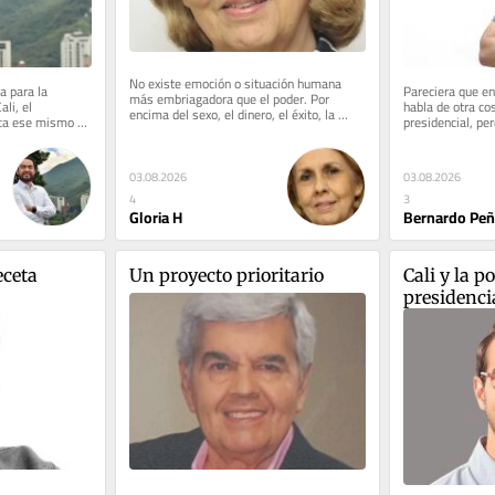
No existe emoción o situación humana 
 para la 
Pareciera que en 
más embriagadora que el poder. Por 
li, el 
habla de otra co
encima del sexo, el dinero, el éxito, la 
ca ese mismo 
presidencial, per
riqueza, el poder los supera con...
la...
menciona en voz 
03.08.2026
03.08.2026
4
3
Gloria H
Bernardo Peñ
eceta
Un proyecto prioritario
Cali y la p
presidenci