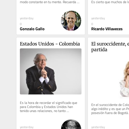
modo constante en tu mente. Recuerda 
Es cierto que muchos de lo
que lo que se decreta, se...
del gobierno que...
yesterday
yesterday
0
0
Gonzalo Gallo
Ricardo Villaveces
Estados Unidos - Colombia
El suroccidente, e
partida
Es la hora de recordar el significado que 
En el suroccidente de Col
para Colombia y Estados Unidos han 
algo inédito y es que un P
tenido unas relaciones, no tanto 
posesión fuera de Bogotá.
bilaterales como de amistad. En todos...
fue en Cali, en la Arena...
yesterday
yesterday