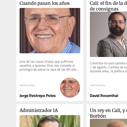
Cuando pasan los años
Cali: el fin de la 
de consignas
Una de las cosas tristes que sufrimos 
Colombia no solo cambia d
aquellos a quienes Dios nos concede el 
7 de agosto. Cambia de lu
privilegio de pasar la raya de los 90 años -
Durante años, la política ex
yo marco 91- es que casi...
se leyó desde...
wednesday
wednesday
1
2
Jorge Restrepo Potes
David Rosenthal
Administrador IA
Un rey en Cali, y 
Borbón