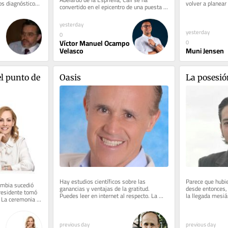
s diagnósticos 
volver a planear
convertido en el epicentro de una puesta 
un péndulo políti
en escena que busca legitimar lo...
yesterday
yesterday
0
Víctor Manuel Ocampo
0
Muni Jensen
Velasco
l punto de 
Oasis
La posesió
Hay estudios científicos sobre las 
Parece que hubie
ombia sucedió 
ganancias y ventajas de la gratitud. 
desde entonces,
residente tomó 
Puedes leer en internet al respecto. La 
la llegada mesián
 La ceremonia 
gratitud mejora tu estado espiritual,...
capaz de llevar la
previous day
previous day