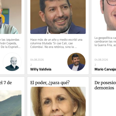
La geopolítica ca
 las izquierdas 
Hace más de un año y medio escribí una 
cambiaron las re
 Iván Cepeda, 
columna titulada ‘Si cae Cali, cae 
la Guerra Fría, a
De la Espriella 
Colombia’. No era retórica, sino la 
promovieron la id
conclusión de un análisis...
04.08.2026
04.08.2026
2
2
Mario Carvaja
Willy Valdivia
l 7 de 
El poder, ¿para qué?
De posesion
demonios