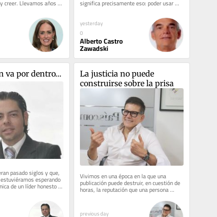
 y creer. Llevamos años en 
significa precisamente eso: poder usar 
co, con...
cualquier combinación de...
yesterday
0
Alberto Castro
Zawadski
n va por dentro…
La justicia no puede 
construirse sobre la prisa
ran pasado siglos y que, 
Vivimos en una época en la que una 
 estuviéramos esperando 
publicación puede destruir, en cuestión de 
ica de un líder honesto y 
horas, la reputación que una persona 
s...
construyó durante toda una...
previous day