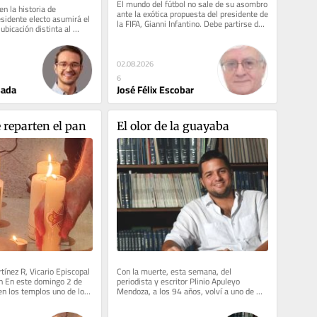
El mundo del fútbol no sale de su asombro 
n la historia de 
ante la exótica propuesta del presidente de 
sidente electo asumirá el 
la FIFA, Gianni Infantino. Debe partirse de 
bicación distinta al 
la base de que el...
epública. Luego...
02.08.2026
6
José Félix Escobar
sada
reparten el pan
El olor de la guayaba
ínez R, Vicario Episcopal 
Con la muerte, esta semana, del 
n En este domingo 2 de 
periodista y escritor Plinio Apuleyo 
n los templos uno de los 
Mendoza, a los 94 años, volví a uno de 
actantes...
esos libros a los que periodistas...