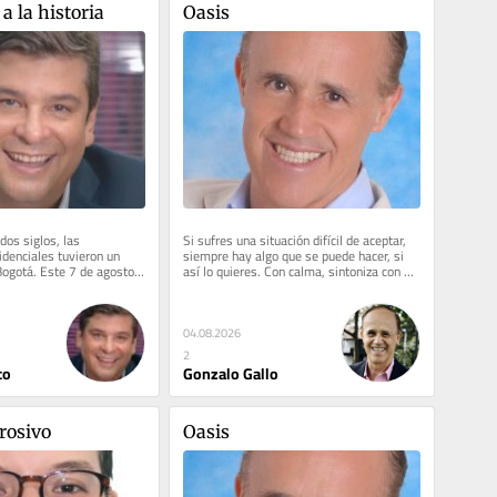
 a la historia
Oasis
os siglos, las 
Si sufres una situación difícil de aceptar, 
denciales tuvieron un 
siempre hay algo que se puede hacer, si 
Bogotá. Este 7 de agosto, 
así lo quieres. Con calma, sintoniza con 
 rompe. Por primera...
Dios y él proyectará...
04.08.2026
2
co
Gonzalo Gallo
rrosivo
Oasis