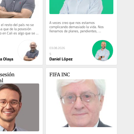
A veces creo que nos estamos 
el resto del país no se 
complicando demasiado la vida. Nos 
sa que de la posesión 
llenamos de planes, pendientes, 
o en Cali es algo que se 
expectativas, compras, comparaciones y 
baja, con...
metas que...
03.08.2026
5
Daniel López
a Olaya
osesión 
FIFA INC
al