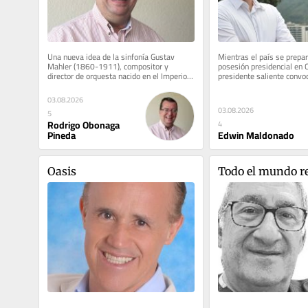
Una nueva idea de la sinfonía Gustav 
Mientras el país se prepara
Mahler (1860-1911), compositor y 
posesión presidencial en Ca
director de orquesta nacido en el Imperio 
presidente saliente convo
austrohúngaro, pertenece a una...
día y en esa misma ciudad 
03.08.2026
03.08.2026
5
Rodrigo Obonaga
4
Pineda
Edwin Maldonado
Oasis
Todo el mundo r