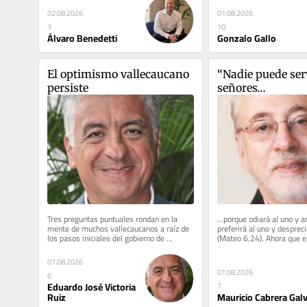
01.08.2026
02.08.2026
10
3
Gonzalo Gallo
Álvaro Benedetti
El optimismo vallecaucano 
“Nadie puede serv
persiste
señores…
Tres preguntas puntuales rondan en la 
…porque odiará al uno y am
mente de muchos vallecaucanos a raíz de 
preferirá al uno y desprecia
los pasos iniciales del gobierno de 
(Mateo 6,24). Ahora que el
Abelardo con respecto a nuestra...
electo ya no es ateo y...
01.08.2026
01.08.2026
6
Eduardo José Victoria
7
Ruiz
Mauricio Cabrera Galv