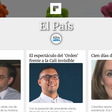
El País
El espectáculo del ‘Orden’ 
Cien días 
frente a la Cali invisible
 atrás uno de 
Colombia necesi
Con la posesión del presidente electo, 
de su historia. 
existencial. Era 
Abelardo de la Espriella, Cali se ha 