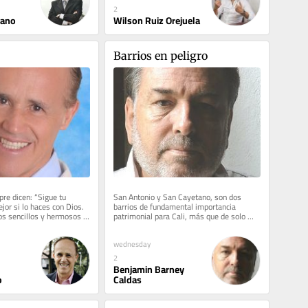
2
lano
Wilson Ruiz Orejuela
Barrios en peligro
re dicen: “Sigue tu 
San Antonio y San Cayetano, son dos 
jor si lo haces con Dios. 
barrios de fundamental importancia 
s sencillos y hermosos 
patrimonial para Cali, más que de solo 
or...
interés cultural, y cuyo uso...
wednesday
2
Benjamin Barney
o
Caldas