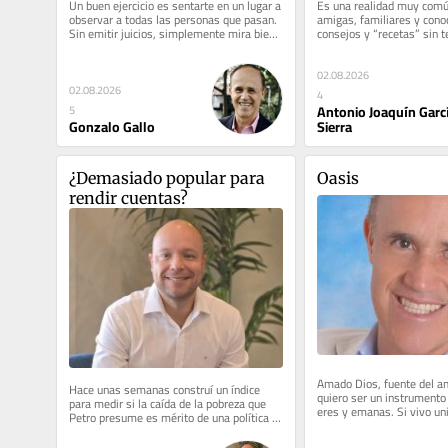
Un buen ejercicio es sentarte en un lugar a 
Es una realidad muy comú
observar a todas las personas que pasan. 
amigas, familiares y conoc
Sin emitir juicios, simplemente mira bien 
consejos y “recetas” sin t
sus gestos, su ropa y...
formación profesional. Aun
02.08.2026
02.08.2026
4
Antonio Joaquín Garc
5
Gonzalo Gallo
Sierra
¿Demasiado popular para 
Oasis
rendir cuentas?
Amado Dios, fuente del am
Hace unas semanas construí un índice 
quiero ser un instrumento 
para medir si la caída de la pobreza que 
eres y emanas. Si vivo unid
Petro presume es mérito de una política 
instante, y no solo ante...
deliberada o simple...