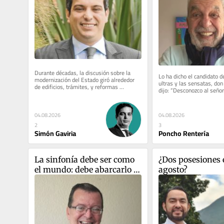
Durante décadas, la discusión sobre la 
Lo ha dicho el candidato de
modernización del Estado giró alrededor 
ultras y las sensatas, don
de edificios, trámites, y reformas 
dijo: “Desconozco al señor 
administrativas. Hoy la...
como presidente, no...
04.08.2026
04.08.2026
2
3
Simón Gaviria
Poncho Rentería
La sinfonía debe ser como 
¿Dos posesiones e
el mundo: debe abarcarlo 
agosto?
todo