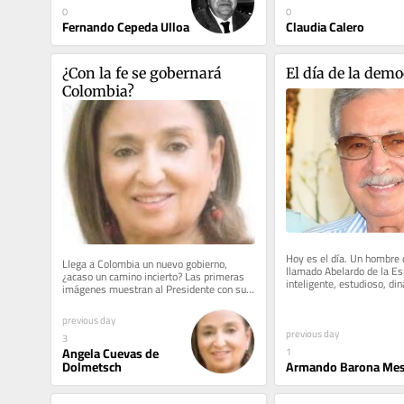
0
0
Fernando Cepeda Ulloa
Claudia Calero
¿Con la fe se gobernará 
El día de la demo
Colombia?
Hoy es el día. Un hombre d
Llega a Colombia un nuevo gobierno, 
llamado Abelardo de la Espr
¿acaso un camino incierto? Las primeras 
inteligente, estudioso, din
imágenes muestran al Presidente con sus 
alegre, altruista, festivo,..
ministros y ministras...
previous day
previous day
3
Angela Cuevas de
1
Armando Barona Me
Dolmetsch