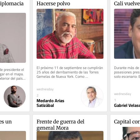
diplomacia 
Hacerse polvo
Cali vuelve
El próximo 11 de septiembre se cumplirán 
Durante más de d
e presidente el 
25 años del derribamiento de las Torres 
posesiones presi
gar en el mapa. 
Gemelas de Nueva York. Como 
solo escenario: 
terior del país 
corresponsal de El País ahí,...
esa tradición se
wednesday
wednesday
2
Medardo Arias
1
Satizábal
Gabriel Velas
es un 
Frente de guerra del 
Capital co
general Mora