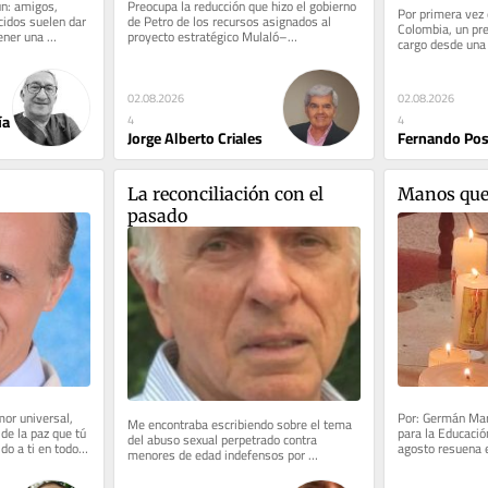
n: amigos, 
Preocupa la reducción que hizo el gobierno 
Por primera vez e
idos suelen dar 
de Petro de los recursos asignados al 
Colombia, un pre
ener una 
proyecto estratégico Mulaló–
cargo desde una u
que a...
Loboguerrero. Se trata de la...
Congreso de la R
02.08.2026
02.08.2026
ía
4
4
Jorge Alberto Criales
Fernando Po
La reconciliación con el 
Manos que 
pasado
or universal, 
Por: Germán Mart
Me encontraba escribiendo sobre el tema 
de la paz que tú 
para la Educació
del abuso sexual perpetrado contra 
o a ti en todo 
agosto resuena e
menores de edad indefensos por 
pasajes más imp
familiares adultos, cuando por...