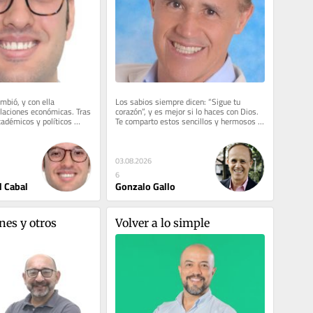
mbió, y con ella 
Los sabios siempre dicen: “Sigue tu 
laciones económicas. Tras 
corazón”, y es mejor si lo haces con Dios. 
cadémicos y políticos 
Te comparto estos sencillos y hermosos 
ea de que la...
versos del escritor...
03.08.2026
6
l Cabal
Gonzalo Gallo
es y otros 
Volver a lo simple