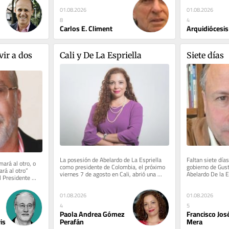
01.08.2026
01.08.2026
4
8
Arquidiócesis
Carlos E. Climent
ir a dos 
Cali y De La Espriella
Siete días
La posesión de Abelardo de La Espriella 
Faltan siete días
ará al otro, o 
como presidente de Colombia, el próximo 
gobierno de Gusta
rá al otro” 
viernes 7 de agosto en Cali, abrió una 
Abelardo De la Es
 Presidente 
conversación que va más...
pesadilla que cul
01.08.2026
01.08.2026
4
5
Paola Andrea Gómez
Francisco Jos
Perafán
Mera
is